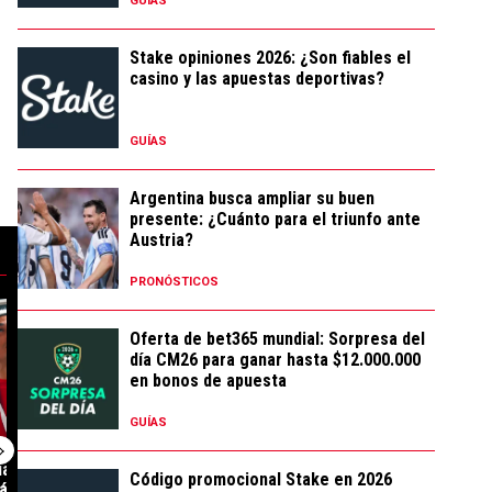
GUÍAS
Stake opiniones 2026: ¿Son fiables el
casino y las apuestas deportivas?
GUÍAS
Argentina busca ampliar su buen
presente: ¿Cuánto para el triunfo ante
Austria?
PRONÓSTICOS
y lo presentaron como nuevo refuerzo en Vasco Da Gama" con 62 comentari
do: ya se sabe qué día viajará Thiago Almada rumbo a Buenos Aires para
 tendencia con el título "Igual que Subiabre: la importante cláusula que
Un artículo de tendencia con el título "La confesión
Un artículo de t
Oferta de bet365 mundial: Sorpresa del
día CM26 para ganar hasta $12.000.000
en bonos de apuesta
GUÍAS
abre: la
La confesión de Falcao sobre
Kevin Castaño 
Código promocional Stake en 2026
áusula que River
su frustrada vuelta a Rive...
y jugará en otr