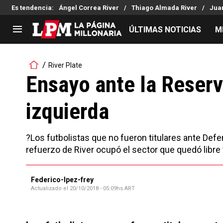
Es tendencia
:
Ángel Correa River
Thiago Almada River
Juan
ÚLTIMAS NOTICIAS
M
LIGA PROFESIONAL
TORNEOS
River Plate
Noticias
Copa Sudamericana
Ensayo ante la Reserv
Tabla de posiciones
Copa Argentina
izquierda
Fixture
Selección Argentina
Reserva
?Los futbolistas que no fueron titulares ante Defen
refuerzo de River ocupó el sector que quedó libre t
Federico-lpez-frey
Actualizado el
20/10/2018 - 05:09hs ART