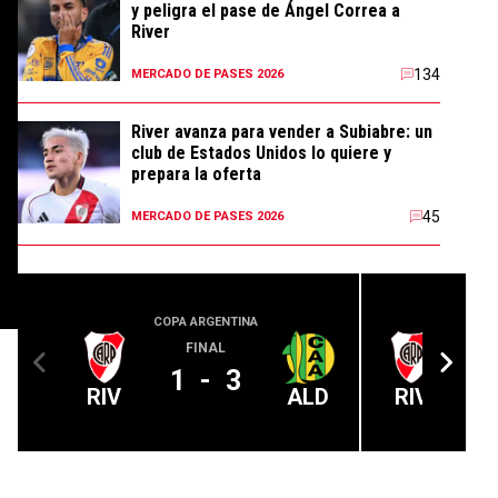
y peligra el pase de Ángel Correa a
River
134
MERCADO DE PASES 2026
River avanza para vender a Subiabre: un
club de Estados Unidos lo quiere y
prepara la oferta
45
MERCADO DE PASES 2026
COPA ARGENTINA
LIGA PROFE
FINAL
1
-
3
RIV
ALD
RIV