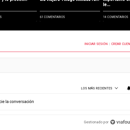
le...
S
61 COMENTARIOS
14 COMENTARIOS
INICIAR SESIÓN
CREAR CUE
OTIFICACIONES CUANDO SE PUBLIQUEN NUEVOS COMENTARIOS
|
LOS MÁS RECIENTES
cie la conversación
PUBLICIDAD