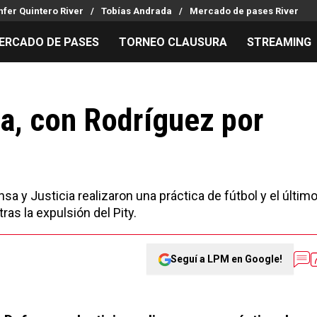
fer Quintero River
Tobías Andrada
Mercado de pases River
ERCADO DE PASES
TORNEO CLAUSURA
STREAMING
MILLONARIOS
LPM PARA EL HINCHA
APUESTA
Mercado de Pases
Streaming
Noticias
a, con Rodríguez por
Análisis tácticos
Entradas
Guías
Juanfer Quintero
Hinchas
Códigos
Chacho Coudet
Los goles de River
Pronósti
Ex River
Entrevistas
Apuesta d
sa y Justicia realizaron una práctica de fútbol y el últim
ras la expulsión del Pity.
Seguí a LPM en Google!