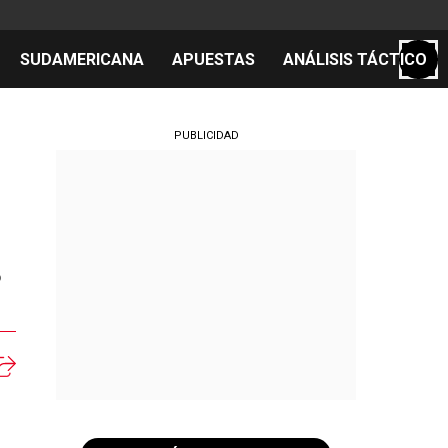
SUDAMERICANA
APUESTAS
ANÁLISIS TÁCTICO
S
PUBLICIDAD
cos
el día
o