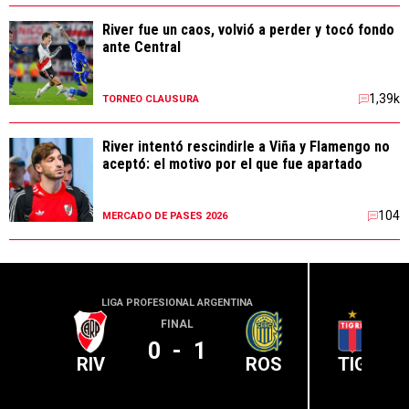
River fue un caos, volvió a perder y tocó fondo
ante Central
1,39k
TORNEO CLAUSURA
River intentó rescindirle a Viña y Flamengo no
aceptó: el motivo por el que fue apartado
104
MERCADO DE PASES 2026
LIGA PROFESIONAL ARGENTINA
LIGA PR
FINAL
0
-
1
RIV
ROS
TIG