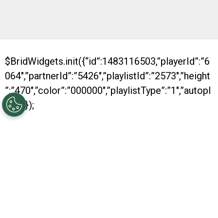
$BridWidgets.init({“id”:1483116503,”playerId”:”6
064″,”partnerId”:”5426″,”playlistId”:”2573″,”height
”:”470″,”color”:”000000″,”playlistType”:”1″,”autopl
ay”:0});
Con dos nuevos títulos conseguidos, River se
despide de otro año positivo. Es que, al igual
que los anteriores, en 2016 fue muy bueno para
el conjunto Millonario, que se consagró
campeón de la Recopa y también de la Copa
Argentina. Además, obtuvo su pasaje hacia la
Copa Libertadores.