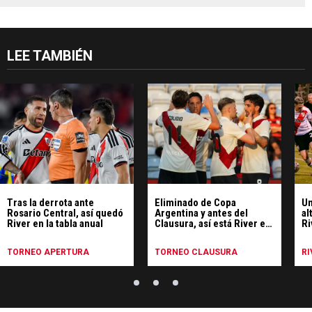
LEE TAMBIÉN
Tras la derrota ante
Eliminado de Copa
Un
Rosario Central, así quedó
Argentina y antes del
al
River en la tabla anual
Clausura, así está River en
Ri
la tabla anual y las vías de
Li
clasificación a la
TORNEO APERTURA
TORNEO CLAUSURA
RI
Libertadores 2027