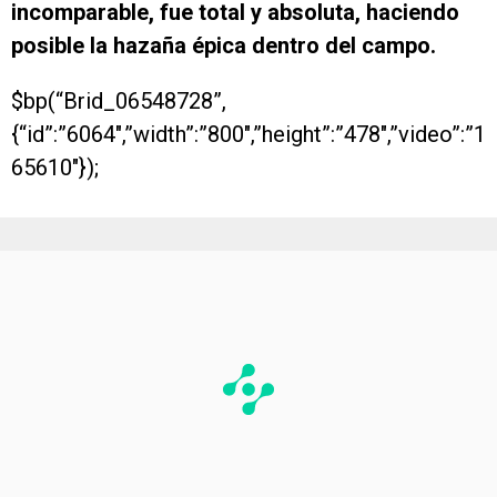
incomparable, fue total y absoluta, haciendo
posible la hazaña épica dentro del campo.
$bp(“Brid_06548728”,
{“id”:”6064″,”width”:”800″,”height”:”478″,”video”:”1
65610″});