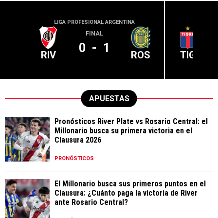
LIGA PROFESIONAL ARGENTINA
LIGA PR
FINAL
0
-
1
RIV
ROS
TIG
APUESTAS
Pronósticos River Plate vs Rosario Central: el
Millonario busca su primera victoria en el
Clausura 2026
PRONÓSTICOS
El Millonario busca sus primeros puntos en el
Clausura: ¿Cuánto paga la victoria de River
ante Rosario Central?