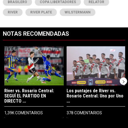
BRASILERO
COPA LIBERTADORES
RELATOR
RIVER
RIVER PLATE
WILSTERMANN
NOTAS RECOMENDADAS
Este listado muestra los artículos con más comentarios en los últimos 7
Un artículo de tendencia con el título "River vs. Rosario Central: S
Un artículo de tendencia con el tí
River vs. Rosario Central:
Los puntajes de River vs.
SEGUÍ EL PARTIDO EN
Rosario Central: Uno por Uno
DIRECTO ...
...
1,39K COMENTARIOS
378 COMENTARIOS
PUBLICIDAD