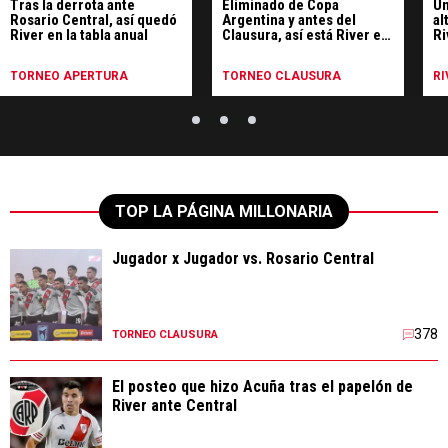
Tras la derrota ante
Eliminado de Copa
Un
Rosario Central, así quedó
Argentina y antes del
al
River en la tabla anual
Clausura, así está River en
Ri
la tabla anual y las vías de
Li
clasificación a la
TORNEO APERTURA
TORNEO CLAUSURA
RI
Libertadores 2027
TOP LA PÁGINA MILLONARIA
Jugador x Jugador vs. Rosario Central
378
TORNEO CLAUSURA
El posteo que hizo Acuña tras el papelón de
River ante Central