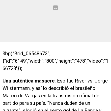
$bp(“Brid_06548673”,
{“id”:”6149″,”width”:”800″,”height”:”478″,”video”:”1
66723″});
Una auténtica masacre.
Eso fue River vs. Jorge
Wilstermann, y así lo describió el brasileño
Marco de Vargas en la transmisión oficial del
partido para su país. “Nunca duden de un
gigante”, elogió en el sexto gol de La Banda y