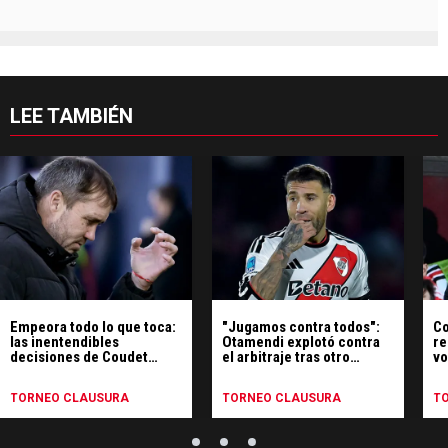
LEE TAMBIÉN
Empeora todo lo que toca:
"Jugamos contra todos":
Co
las inentendibles
Otamendi explotó contra
re
decisiones de Coudet
el arbitraje tras otro
vo
contra Tigre
papelón de River
TORNEO CLAUSURA
TORNEO CLAUSURA
T