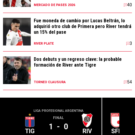
40
MERCADO DE PASES 2026
Fue moneda de cambio por Lucas Beltrán, lo
adquirió otro club de Primera pero River tendrá
un 15% del pase
3
RIVER PLATE
Dos debuts y un regreso clave: la probable
formación de River ante Tigre
54
TORNEO CLAUSURA
LIGA PROFESIONAL ARGENTINA
CONME
FINAL
1
-
0
TIG
RIV
SFE