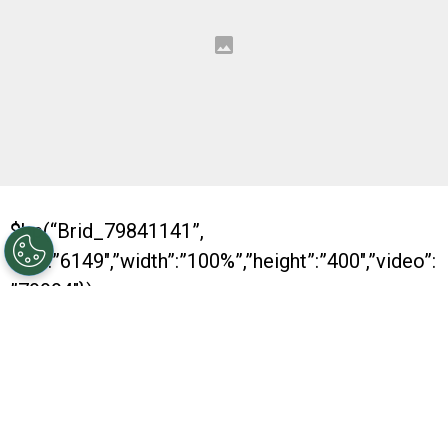
$bp(“Brid_79841141”,
{“id”:”6149″,”width”:”100%”,”height”:”400″,”video”:
”79994″});
El gol y el posterior festejo de Teófilo Gutiérrez
contra Boca aún es el tema de charla en el
fútbol argentino. El colombiano calló a la
Bombonera al hacer el gesto de La Banda y