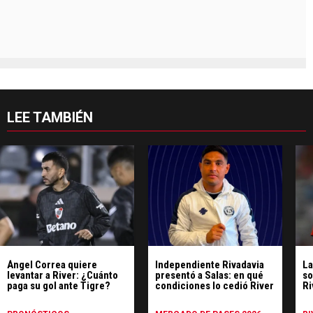
LEE TAMBIÉN
Ángel Correa quiere
Independiente Rivadavia
La
levantar a River: ¿Cuánto
presentó a Salas: en qué
so
paga su gol ante Tigre?
condiciones lo cedió River
Ri
co