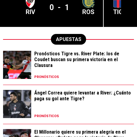
0
-
1
RIV
ROS
TIG
APUESTAS
Pronósticos Tigre vs. River Plate: los de
Coudet buscan su primera victoria en el
Clausura
PRONÓSTICOS
Ángel Correa quiere levantar a River: ¿Cuánto
paga su gol ante Tigre?
PRONÓSTICOS
El Millonario quiere su primera alegría en el