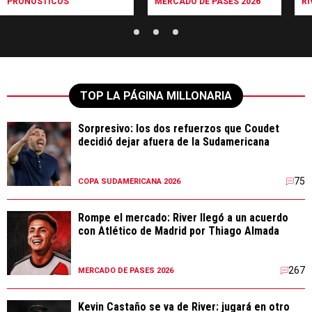
PRONÓSTICOS
MERCADO DE PASES 2026
RI
TOP LA PÁGINA MILLONARIA
Sorpresivo: los dos refuerzos que Coudet
decidió dejar afuera de la Sudamericana
75
COPA SUDAMERICANA 2026
Rompe el mercado: River llegó a un acuerdo
con Atlético de Madrid por Thiago Almada
267
MERCADO DE PASES 2026
Kevin Castaño se va de River: jugará en otro