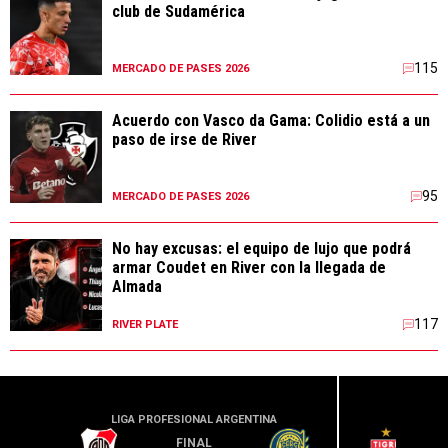
club de Sudamérica
115
MERCADO DE PASES 2026
Acuerdo con Vasco da Gama: Colidio está a un
paso de irse de River
95
MERCADO DE PASES 2026
No hay excusas: el equipo de lujo que podrá
armar Coudet en River con la llegada de
Almada
117
RIVER PLATE
LIGA PROFESIONAL ARGENTINA
LIGA PR
FINAL