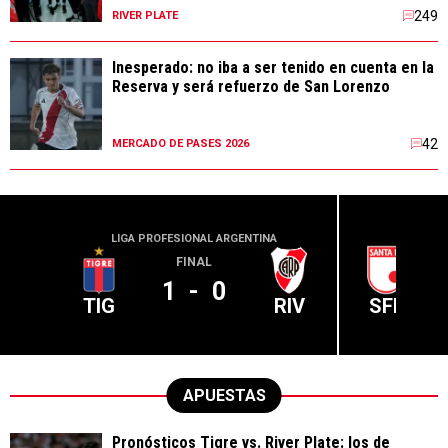
249
RIVER PLATE
Inesperado: no iba a ser tenido en cuenta en la
Reserva y será refuerzo de San Lorenzo
42
MERCADO DE PASES 2026
LIGA PROFESIONAL ARGENTINA
CONME
FINAL
1
-
0
TIG
RIV
SFE
APUESTAS
Pronósticos Tigre vs. River Plate: los de