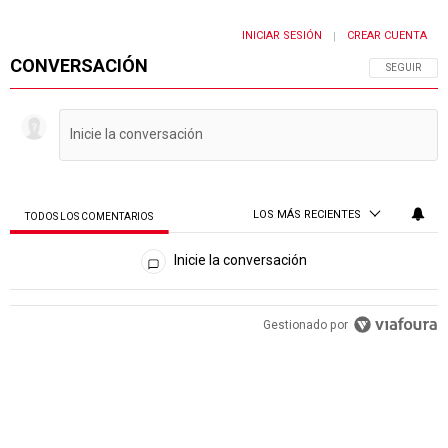
INICIAR SESIÓN
CREAR CUENTA
|
CONVERSACIÓN
SIGA ESTA 
SEGUIR
LOS MÁS RECIENTES
TODOS LOS COMENTARIOS
Todos los comentarios
Inicie la conversación
PUBLICIDAD
Gestionado por