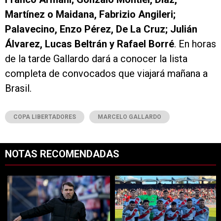
Martínez o Maidana, Fabrizio Angileri;
Palavecino, Enzo Pérez, De La Cruz; Julián
Álvarez, Lucas Beltrán y Rafael Borré
. En horas
de la tarde Gallardo dará a conocer la lista
completa de convocados que viajará mañana a
Brasil.
COPA LIBERTADORES
MARCELO GALLARDO
NOTAS RECOMENDADAS
Este listado muestra los artículos con más comentarios en los últimos 7
Un artículo de tendencia con el título "Qué dijo Coudet sobre los prob
Un artículo de tendencia con el tít