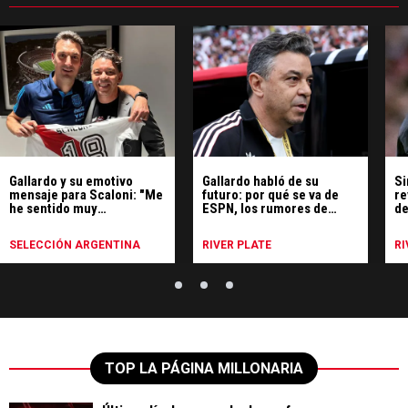
Gallardo y su emotivo
Gallardo habló de su
Si
mensaje para Scaloni: "Me
futuro: por qué se va de
re
he sentido muy
ESPN, los rumores de
de
identificado"
Uruguay y qué hará
SELECCIÓN ARGENTINA
RIVER PLATE
RI
TOP LA PÁGINA MILLONARIA