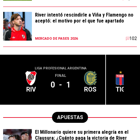
River intentó rescindirle a Viña y Flamengo no
aceptó: el motivo por el que fue apartado
102
MERCADO DE PASES 2026
LIGA PROFESIONAL ARGENTINA
LIGA PR
FINAL
0
-
1
RIV
ROS
TIG
APUESTAS
El Millonario quiere su primera alegría en el
Clausura: ¿Cuánto paga la victoria de River