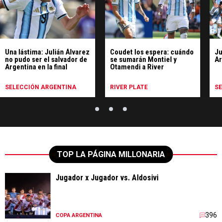
Una lástima: Julián Álvarez
Coudet los espera: cuándo
Ju
no pudo ser el salvador de
se sumarán Montiel y
Ar
Argentina en la final
Otamendi a River
SELECCIÓN ARGENTINA
RIVER PLATE
S
TOP LA PÁGINA MILLONARIA
Jugador x Jugador vs. Aldosivi
396
COPA ARGENTINA