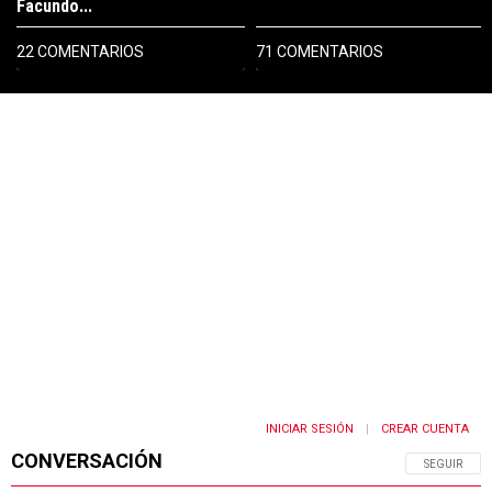
Facundo...
22 COMENTARIOS
71 COMENTARIOS
PUBLICIDAD
INICIAR SESIÓN
CREAR CUENTA
|
CONVERSACIÓN
SIGA ESTA 
SEGUIR