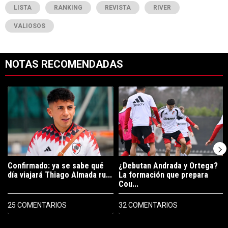
LISTA
RANKING
REVISTA
RIVER
VALIOSOS
NOTAS RECOMENDADAS
Este listado muestra los artículos con más comentarios en los últimos 7
Un artículo de tendencia con el título "Confirmado: ya se sabe qué 
Un artículo de tendencia con el t
Confirmado: ya se sabe qué
¿Debutan Andrada y Ortega?
día viajará Thiago Almada ru...
La formación que prepara
Cou...
25 COMENTARIOS
32 COMENTARIOS
PUBLICIDAD