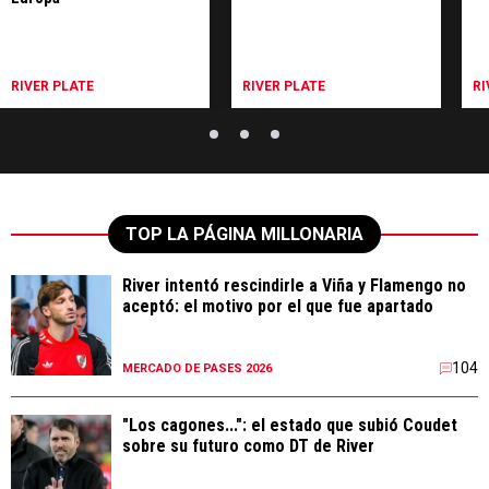
RIVER PLATE
RIVER PLATE
RI
TOP LA PÁGINA MILLONARIA
River intentó rescindirle a Viña y Flamengo no
aceptó: el motivo por el que fue apartado
104
MERCADO DE PASES 2026
"Los cagones...": el estado que subió Coudet
sobre su futuro como DT de River