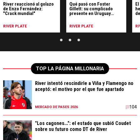
River reaccionó al golazo
Qué pasó con Foster
El
de Enzo Fernández:
Gillett: su complicado
he
"Crack mundial"
presente en Uruguay
de
donde culpa a la Argentina
RIVER PLATE
RIVER PLATE
RI
TOP LA PÁGINA MILLONARIA
River intentó rescindirle a Viña y Flamengo no
aceptó: el motivo por el que fue apartado
104
MERCADO DE PASES 2026
"Los cagones...": el estado que subió Coudet
sobre su futuro como DT de River