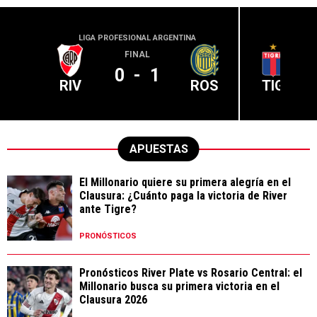
LIGA PROFESIONAL ARGENTINA
LIGA PR
FINAL
0
-
1
RIV
ROS
TIG
APUESTAS
El Millonario quiere su primera alegría en el
Clausura: ¿Cuánto paga la victoria de River
ante Tigre?
PRONÓSTICOS
Pronósticos River Plate vs Rosario Central: el
Millonario busca su primera victoria en el
Clausura 2026