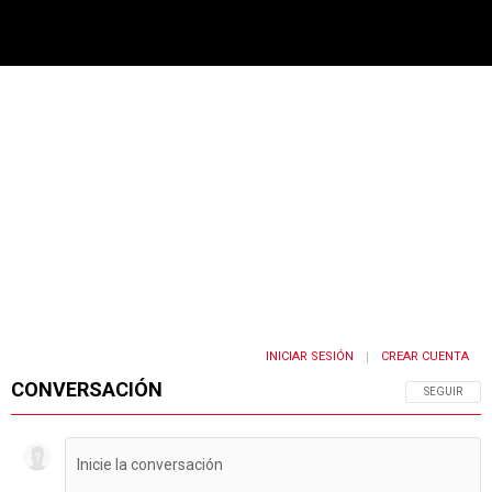
PUBLICIDAD
INICIAR SESIÓN
CREAR CUENTA
|
CONVERSACIÓN
SIGA ESTA 
SEGUIR