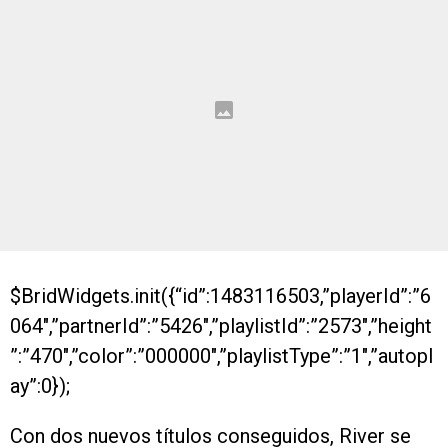
$BridWidgets.init({“id”:1483116503,”playerId”:”6
064″,”partnerId”:”5426″,”playlistId”:”2573″,”height
”:”470″,”color”:”000000″,”playlistType”:”1″,”autopl
ay”:0});
Con dos nuevos títulos conseguidos, River se