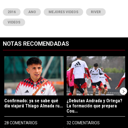
2016
ANO
MEJORES VIDEOS
RIVER
VIDEOS
NOTAS RECOMENDADAS
Este listado muestra los artículos con más comentarios en los últimos 7
Un artículo de tendencia con el título "Confirmado: ya se sabe qué 
Un artículo de tendencia con el t
Confirmado: ya se sabe qué
¿Debutan Andrada y Ortega?
día viajará Thiago Almada ru...
La formación que prepara
Cou...
28 COMENTARIOS
32 COMENTARIOS