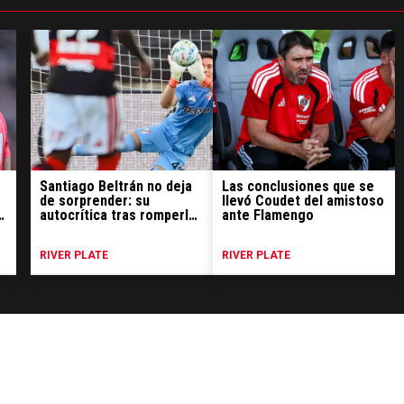
Santiago Beltrán no deja
Las conclusiones que se
de sorprender: su
llevó Coudet del amistoso
autocrítica tras romperla
ante Flamengo
ante Flamengo y qué le
gustó de River
RIVER PLATE
RIVER PLATE