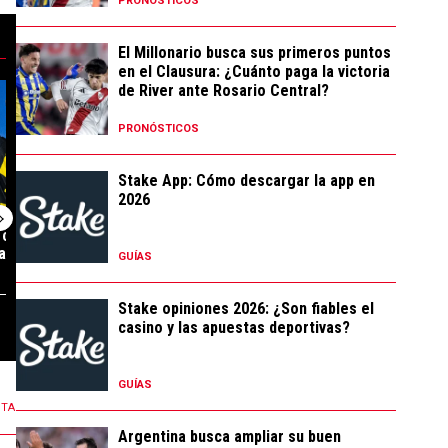
PRONÓSTICOS
El Millonario busca sus primeros puntos
en el Clausura: ¿Cuánto paga la victoria
verbal por Thiago Almada" con 137 comentarios.
team: así podría formar River con la llegada de Thiago Almada" con 28 c
tendencia con el título "Luego de ser cedido por River, Jaime la rompió y
de River ante Rosario Central?
Un artículo de tendencia con el título "A un paso: un
Un artículo de t
PRONÓSTICOS
Stake App: Cómo descargar la app en
2026
 cedido por
A un paso: un delantero de
A días de la id
la rompió y fue
River está a detalles de fir...
Independiente 
GUÍAS
sorp...
Stake opiniones 2026: ¿Son fiables el
6 COMENTARIOS
46 COMENTARIOS
casino y las apuestas deportivas?
GUÍAS
NTA
Argentina busca ampliar su buen