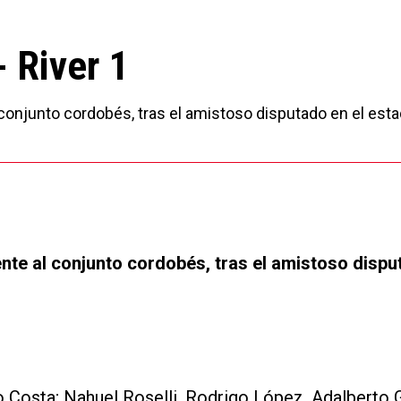
- River 1
 conjunto cordobés, tras el amistoso disputado en el esta
ente al conjunto cordobés, tras el amistoso disp
 Costa; Nahuel Roselli, Rodrigo López, Adalberto G