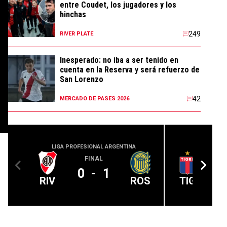
entre Coudet, los jugadores y los
hinchas
249
RIVER PLATE
Inesperado: no iba a ser tenido en
cuenta en la Reserva y será refuerzo de
San Lorenzo
42
MERCADO DE PASES 2026
LIGA PROFESIONAL ARGENTINA
LIGA PROFE
FINAL
0
-
1
RIV
ROS
TIG