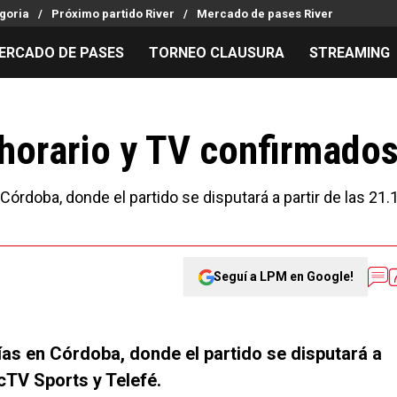
goria
Próximo partido River
Mercado de pases River
ERCADO DE PASES
TORNEO CLAUSURA
STREAMING
MILLONARIOS
LPM PARA EL HINCHA
APUESTA
Mercado de Pases
Streaming
Noticias
 horario y TV confirmado
Análisis tácticos
Entradas
Guías
Juanfer Quintero
Hinchas
Códigos
órdoba, donde el partido se disputará a partir de las 21.1
Chacho Coudet
Los goles de River
Pronósti
Ex River
Entrevistas
Apuesta d
Seguí a LPM en Google!
ías en Córdoba, donde el partido se disputará a
ecTV Sports y Telefé.