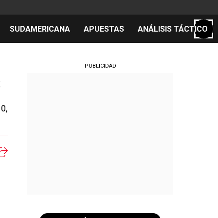
SUDAMERICANA
APUESTAS
ANÁLISIS TÁCTICO
S
PUBLICIDAD
s
0,
cos
el día