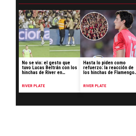
No se vio: el gesto que
Hasta lo piden como
tuvo Lucas Beltrán con los
refuerzo: la reacción de
hinchas de River en
los hinchas de Flamengo
Portugal
al partidazo de Beltrán
RIVER PLATE
RIVER PLATE