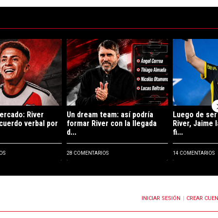
ltimos 7 días.
de tendencia con el título "Rompe el mercado: River llegó a un acuerdo 
Un artículo de tendencia con el título "Un dream 
Un artículo de 
ercado: River
Un dream team: así podría
Luego de ser
acuerdo verbal por
formar River con la llegada
River, Jaime 
d...
fi...
OS
28 COMENTARIOS
14 COMENTARIOS
INICIAR SESIÓN
CREAR CUE
OTIFICACIONES CUANDO SE PUBLIQUEN NUEVOS COMENTARIOS
|