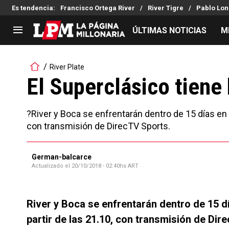
Es tendencia
:
Francisco Ortega River
River Tigre
Pablo Lon
ÚLTIMAS NOTICIAS
M
LIGA PROFESIONAL
TORNEOS
River Plate
Noticias
Copa Sudamericana
El Superclásico tiene
Tabla de posiciones
Copa Argentina
Fixture
Selección Argentina
?River y Boca se enfrentarán dentro de 15 días en C
Reserva
con transmisión de DirecTV Sports.
German-balcarce
Actualizado el
20/10/2018 - 02:40hs ART
River y Boca se enfrentarán dentro de 15 d
partir de las 21.10, con transmisión de Dir