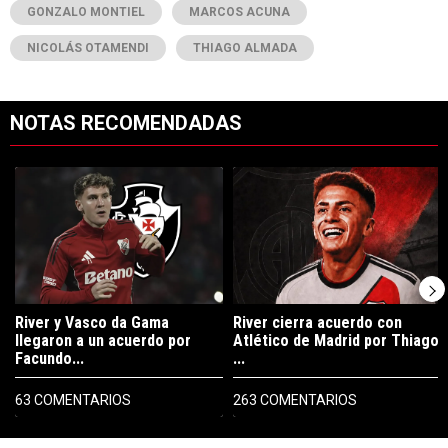
GONZALO MONTIEL
MARCOS ACUNA
NICOLÁS OTAMENDI
THIAGO ALMADA
NOTAS RECOMENDADAS
Este listado muestra los artículos con más comentarios en los últimos 7
Un artículo de tendencia con el título "River y Vasco da Gama llegaro
Un artículo de tendencia con el tí
River y Vasco da Gama
River cierra acuerdo con
llegaron a un acuerdo por
Atlético de Madrid por Thiago
Facundo...
...
63 COMENTARIOS
263 COMENTARIOS
PUBLICIDAD