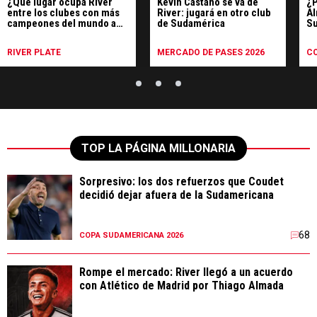
¿Qué lugar ocupa River
Kevin Castaño se va de
¿P
entre los clubes con más
River: jugará en otro club
Al
campeones del mundo a
de Sudamérica
Su
nivel mundial?
di
RIVER PLATE
MERCADO DE PASES 2026
C
TOP LA PÁGINA MILLONARIA
Sorpresivo: los dos refuerzos que Coudet
decidió dejar afuera de la Sudamericana
68
COPA SUDAMERICANA 2026
Rompe el mercado: River llegó a un acuerdo
con Atlético de Madrid por Thiago Almada