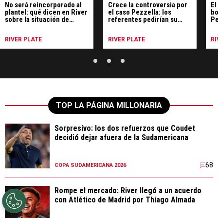
No será reincorporado al
Crece la controversia por
El
plantel: qué dicen en River
el caso Pezzella: los
bo
sobre la situación de
referentes pedirían su
Pe
Pezzella
reincorporación
Ri
RIVER PLATE
RIVER PLATE
RI
TOP LA PÁGINA MILLONARIA
Sorpresivo: los dos refuerzos que Coudet
decidió dejar afuera de la Sudamericana
68
COPA SUDAMERICANA 2026
Rompe el mercado: River llegó a un acuerdo
con Atlético de Madrid por Thiago Almada