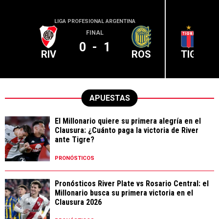
LIGA PROFESIONAL ARGENTINA
LIGA PR
FINAL
0
-
1
RIV
ROS
TIG
APUESTAS
El Millonario quiere su primera alegría en el
Clausura: ¿Cuánto paga la victoria de River
ante Tigre?
PRONÓSTICOS
Pronósticos River Plate vs Rosario Central: el
Millonario busca su primera victoria en el
Clausura 2026