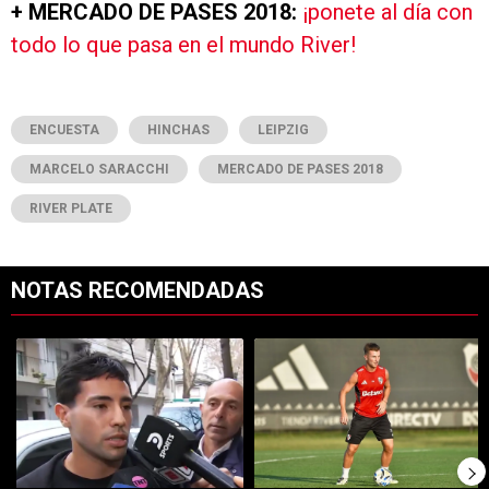
+ MERCADO DE PASES 2018:
¡ponete al día con
todo lo que pasa en el mundo River!
ENCUESTA
HINCHAS
LEIPZIG
MARCELO SARACCHI
MERCADO DE PASES 2018
RIVER PLATE
NOTAS RECOMENDADAS
Este listado muestra los artículos con más comentarios en los últimos 7
Un artículo de tendencia con el título "Rompió el silencio: Francisco 
Un artículo de tendencia con el tí