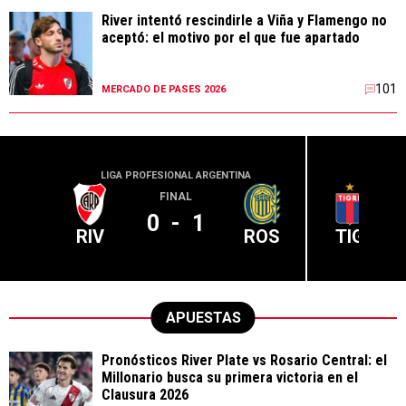
River intentó rescindirle a Viña y Flamengo no
aceptó: el motivo por el que fue apartado
101
MERCADO DE PASES 2026
LIGA PROFESIONAL ARGENTINA
LIGA PR
FINAL
0
-
1
RIV
ROS
TIG
APUESTAS
Pronósticos River Plate vs Rosario Central: el
Millonario busca su primera victoria en el
Clausura 2026