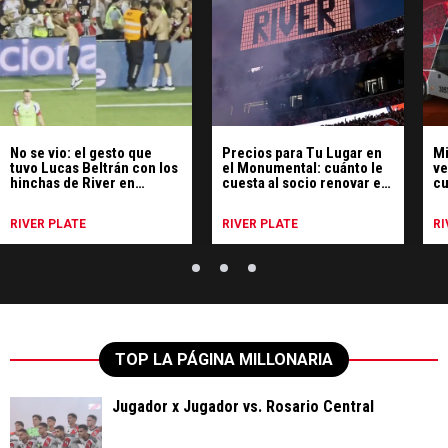
No se vio: el gesto que
Precios para Tu Lugar en
Mi
tuvo Lucas Beltrán con los
el Monumental: cuánto le
ve
hinchas de River en
cuesta al socio renovar el
cu
Portugal
abono
pr
co
RIVER PLATE
RIVER PLATE
RI
TOP LA PÁGINA MILLONARIA
Jugador x Jugador vs. Rosario Central