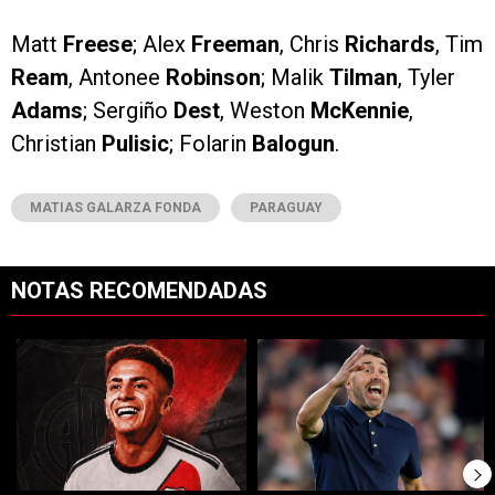
Matt
Freese
; Alex
Freeman
, Chris
Richards
, Tim
Ream
, Antonee
Robinson
; Malik
Tilman
, Tyler
Adams
; Sergiño
Dest
, Weston
McKennie
,
Christian
Pulisic
; Folarin
Balogun
.
MATIAS GALARZA FONDA
PARAGUAY
NOTAS RECOMENDADAS
Este listado muestra los artículos con más comentarios en los últimos 7
Un artículo de tendencia con el título "Rompe el mercado: River lleg
Un artículo de tendencia con el tí