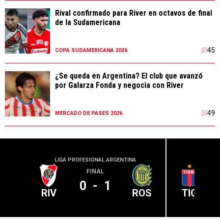
Rival confirmado para River en octavos de final
de la Sudamericana
45
COPA SUDAMERICANA 2026
¿Se queda en Argentina? El club que avanzó
por Galarza Fonda y negocia con River
49
MERCADO DE PASES 2026
LIGA PROFESIONAL ARGENTINA
LIGA PR
FINAL
0
-
1
RIV
ROS
TIG