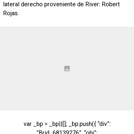
lateral derecho proveniente de River: Robert
Rojas.
var _bp = _bp||[]; _bp.push({ “div”:
“Brid_68139276”, “obj”: