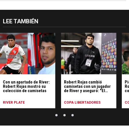
LEE TAMBIÉN
Con un apartado de River:
Robert Rojas cambió
Pi
Robert Rojas mostró su
camisetas con un jugador
Ro
colección de camisetas
de River y aseguró: "El
co
Monumental es..."
Li
RIVER PLATE
COPA LIBERTADORES
CO