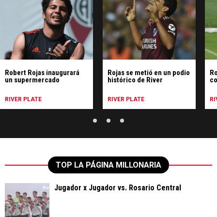
Robert Rojas inaugurará
Rojas se metió en un podio
Ro
un supermercado
histórico de River
co
RIVER PLATE
RIVER PLATE
RI
TOP LA PÁGINA MILLONARIA
Jugador x Jugador vs. Rosario Central