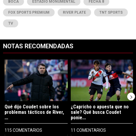
BOCA
ESTADIO MONUMENTAL
FECHA 8
FOX SPORTS PREMIUM
RIVER PLATE
TNT SPORTS
TV
NOTAS RECOMENDADAS
Este listado muestra los artículos con más comentarios en los últimos 7
Un artículo de tendencia con el título "Qué dijo Coudet sobre los prob
Un artículo de tendencia con el tí
Qué dijo Coudet sobre los
¿Capricho o apuesta que no
problemas tácticos de River,
sale? Qué busca Coudet
...
ponie...
115 COMENTARIOS
11 COMENTARIOS