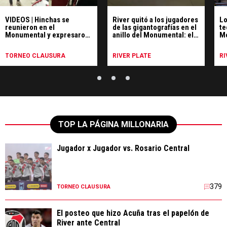
VIDEOS | Hinchas se
River quitó a los jugadores
Lo
reunieron en el
de las gigantografías en el
te
Monumental y expresaron
anillo del Monumental: el
Mo
su enojo por el pésimo
motivo
má
momento de River
50
TORNEO CLAUSURA
RIVER PLATE
RI
TOP LA PÁGINA MILLONARIA
Jugador x Jugador vs. Rosario Central
379
TORNEO CLAUSURA
El posteo que hizo Acuña tras el papelón de
River ante Central