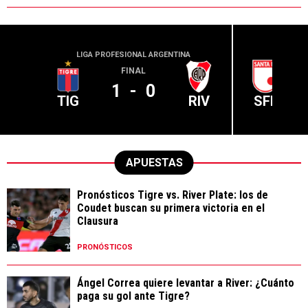
LIGA PROFESIONAL ARGENTINA
CONME
FINAL
1
-
0
TIG
RIV
SFE
APUESTAS
Pronósticos Tigre vs. River Plate: los de
Coudet buscan su primera victoria en el
Clausura
PRONÓSTICOS
Ángel Correa quiere levantar a River: ¿Cuánto
paga su gol ante Tigre?