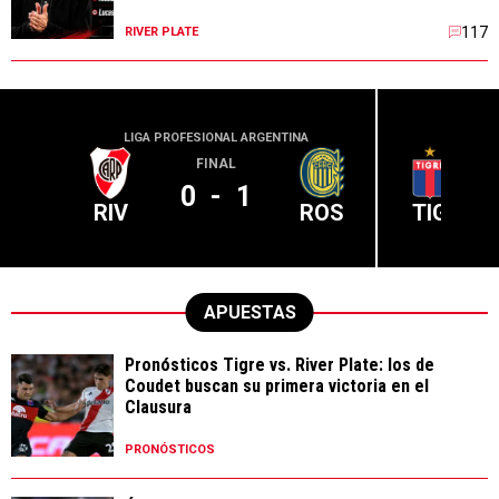
117
RIVER PLATE
LIGA PROFESIONAL ARGENTINA
LIGA PR
FINAL
0
-
1
RIV
ROS
TIG
APUESTAS
Pronósticos Tigre vs. River Plate: los de
Coudet buscan su primera victoria en el
Clausura
PRONÓSTICOS