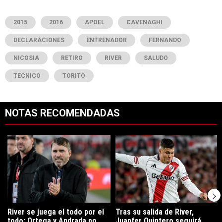
2015
2016
APOEL
CAVENAGHI
DECLARACIONES
ENTRENADOR
FERNANDO
NICOSIA
RETIRO
RIVER
SALUDO
TECNICO
TORITO
NOTAS RECOMENDADAS
Este listado muestra los artículos con más comentarios en los últimos 7
Un artículo de tendencia con el título "River se juega el todo por el 
Un artículo de tendencia con el tí
River se juega el todo por el
Tras su salida de River,
todo: Ortega y Andrada po...
Juanfer Quintero seguirá