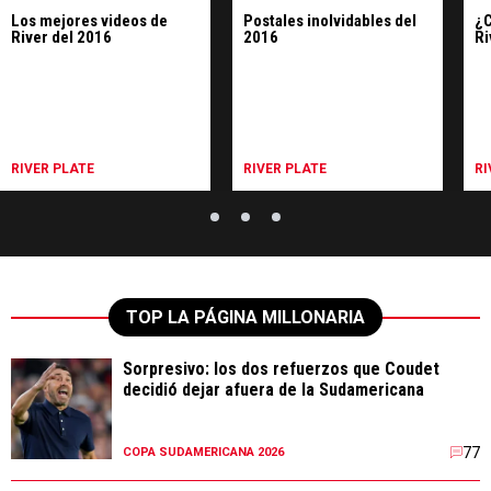
Los mejores videos de
Postales inolvidables del
¿C
River del 2016
2016
Ri
RIVER PLATE
RIVER PLATE
RI
TOP LA PÁGINA MILLONARIA
Sorpresivo: los dos refuerzos que Coudet
decidió dejar afuera de la Sudamericana
77
COPA SUDAMERICANA 2026