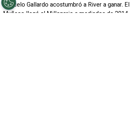
Marcelo Gallardo acostumbró a River a ganar. El
Muñeco llegó al Millonario a mediados de 2014
y, desde entonces, La Banda peleó
prácticamente todo lo que jugó.