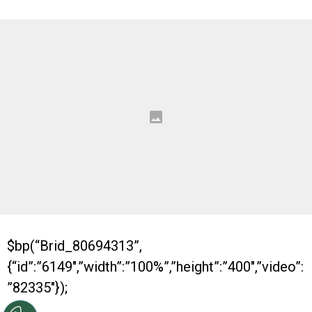
$bp(“Brid_80694313”,
{“id”:”6149″,”width”:”100%”,”height”:”400″,”video”:
”82335″});