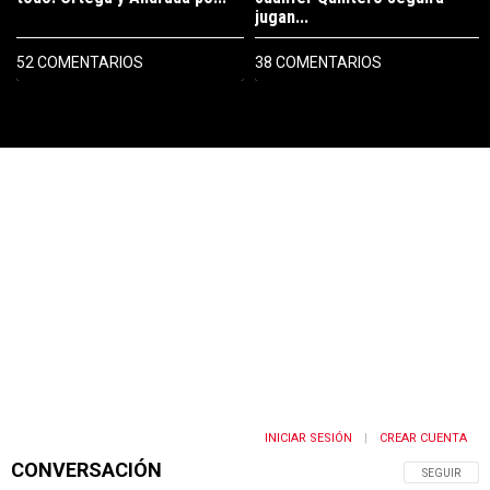
jugan...
52 COMENTARIOS
38 COMENTARIOS
PUBLICIDAD
INICIAR SESIÓN
CREAR CUENTA
|
CONVERSACIÓN
SIGA ESTA 
SEGUIR