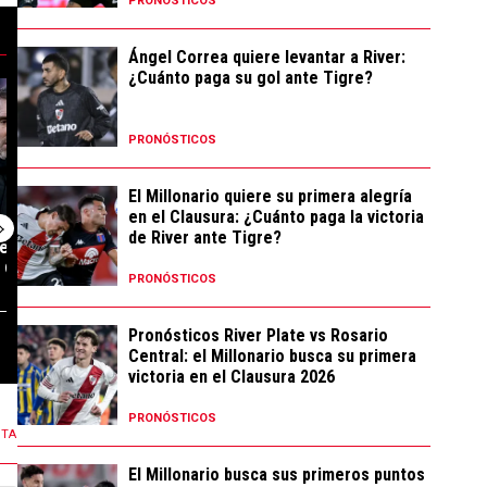
PRONÓSTICOS
Ángel Correa quiere levantar a River:
¿Cuánto paga su gol ante Tigre?
e River, el sistema y por qué elige a ciertos jugadores" con 44 comentar
es de River vs. Tigre: Uno por Uno por el Clausura" con 311 comentarios.
tendencia con el título "¿El principal responsable? Las inentendibles de
Un artículo de tendencia con el título "Coudet tras 
Un artículo de t
PRONÓSTICOS
El Millonario quiere su primera alegría
en el Clausura: ¿Cuánto paga la victoria
de River ante Tigre?
 responsable? Las
Coudet tras la derrota ante
Cómo salió Rive
 decisiones...
Tigre: "Si veo que los resu...
el Torneo Claus
PRONÓSTICOS
Pronósticos River Plate vs Rosario
698 COMENTARIOS
1,42K COMENTARIOS
Central: el Millonario busca su primera
victoria en el Clausura 2026
PRONÓSTICOS
NTA
El Millonario busca sus primeros puntos