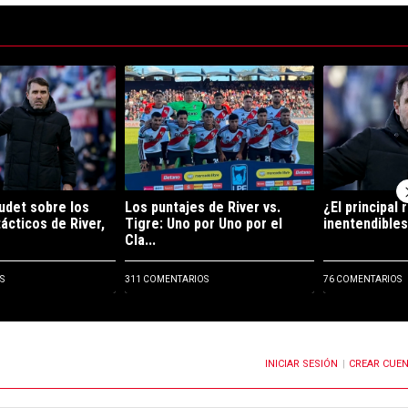
ltimos 7 días.
e tendencia con el título "Qué dijo Coudet sobre los problemas tácticos d
Un artículo de tendencia con el título "Los puntaj
Un artículo de 
udet sobre los
Los puntajes de River vs.
¿El principal
ácticos de River,
Tigre: Uno por Uno por el
inentendibles
Cla...
S
311 COMENTARIOS
76 COMENTARIOS
INICIAR SESIÓN
CREAR CUE
OTIFICACIONES CUANDO SE PUBLIQUEN NUEVOS COMENTARIOS
|