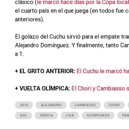
clásico (
le marcó hace días por la Copa local
el cuarto país en el que juega (en todos fue 
anteriores).
El golazo del Cuchu sirvió para el empate tran
Alejandro Domínguez. Y finalmente, tanto C
a 1.
+ EL GRITO ANTERIOR:
El Cuchu le marcó ha
+ VUELTA OLÍMPICA:
El Chori y Cambiasso 
2016
ALEJANDRO
CAMBIASSO
CHORI
GOL
GRECIA
LIGA
OLYMPIAKOS
PAN