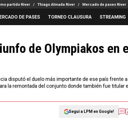
imo partido River
Thiago Almada River
Mercado de pases River
ERCADO DE PASES
TORNEO CLAUSURA
STREAMING
MILLONARIOS
LPM PARA EL HINCHA
APUESTA
Mercado de Pases
Streaming
Noticias
riunfo de Olympiakos en e
Análisis tácticos
Entradas
Guías
Juanfer Quintero
Hinchas
Códigos
Chacho Coudet
Los goles de River
Pronósti
Ex River
Entrevistas
Apuesta d
ecia disputó el duelo más importante de ese país frente a
ara la remontada del conjunto donde también fue titular e
Seguí a LPM en Google!