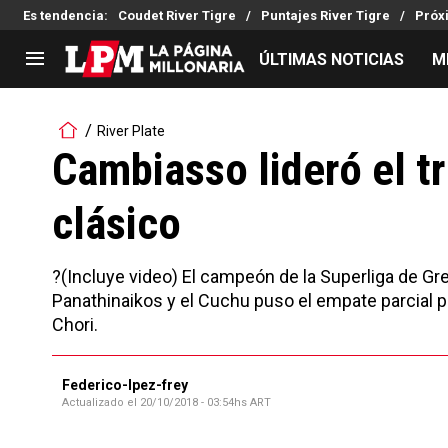
Es tendencia
:
Coudet River Tigre
Puntajes River Tigre
Próx
ÚLTIMAS NOTICIAS
M
LIGA PROFESIONAL
TORNEOS
River Plate
Noticias
Copa Sudamericana
Cambiasso lideró el t
Tabla de posiciones
Copa Argentina
clásico
Fixture
Selección Argentina
Reserva
?(Incluye video) El campeón de la Superliga de Gr
Panathinaikos y el Cuchu puso el empate parcial p
Chori.
Federico-lpez-frey
Actualizado el
20/10/2018 - 03:54hs ART