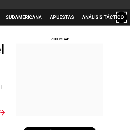
SUDAMERICANA
APUESTAS
ANÁLISIS TÁCTICO
S
PUBLICIDAD
l
cos
el día
l