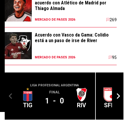
acuerdo con Atlético de Madrid por
Thiago Almada
269
MERCADO DE PASES 2026
Acuerdo con Vasco da Gama: Colidio
está a un paso de irse de River
95
MERCADO DE PASES 2026
LIGA PROFESIONAL ARGENTINA
CONMEBOL
FINAL
1
-
0
TIG
RIV
SFE