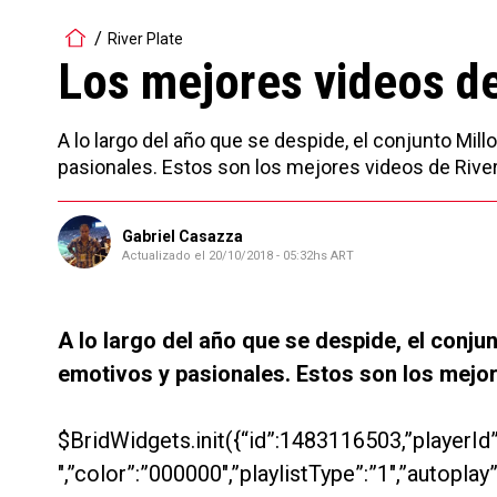
River Plate
Los mejores videos de
A lo largo del año que se despide, el conjunto M
pasionales. Estos son los mejores videos de River
Gabriel Casazza
Actualizado el
20/10/2018 - 05:32hs ART
A lo largo del año que se despide, el conj
emotivos y pasionales. Estos son los mejor
$BridWidgets.init({“id”:1483116503,”playerId”:
″,”color”:”000000″,”playlistType”:”1″,”autoplay”