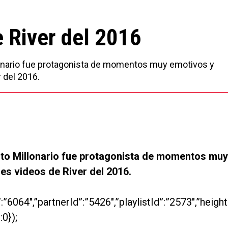
 River del 2016
illonario fue protagonista de momentos muy emotivos y
 del 2016.
unto Millonario fue protagonista de momentos muy
es videos de River del 2016.
”6064″,”partnerId”:”5426″,”playlistId”:”2573″,”heigh
:0});