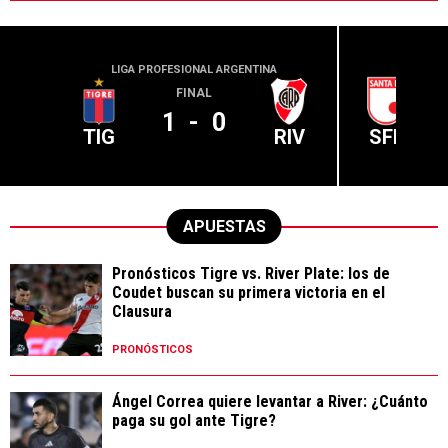
LIGA PROFESIONAL ARGENTINA
CONME
FINAL
1
-
0
TIG
RIV
SFE
APUESTAS
Pronósticos Tigre vs. River Plate: los de
Coudet buscan su primera victoria en el
Clausura
PRONÓSTICOS
Ángel Correa quiere levantar a River: ¿Cuánto
paga su gol ante Tigre?