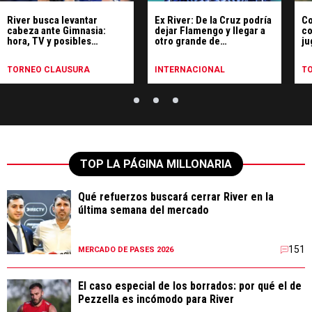
River busca levantar
Ex River: De la Cruz podría
Co
cabeza ante Gimnasia:
dejar Flamengo y llegar a
co
hora, TV y posibles
otro grande de
ju
formaciones
Sudamérica
TORNEO CLAUSURA
INTERNACIONAL
T
TOP LA PÁGINA MILLONARIA
Qué refuerzos buscará cerrar River en la
última semana del mercado
151
MERCADO DE PASES 2026
El caso especial de los borrados: por qué el de
Pezzella es incómodo para River