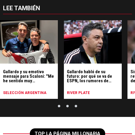
LEE TAMBIÉN
Gallardo y su emotivo
Gallardo habló de su
Si
mensaje para Scaloni: "Me
futuro: por qué se va de
re
he sentido muy
ESPN, los rumores de
de
identificado"
Uruguay y qué hará
SELECCIÓN ARGENTINA
RIVER PLATE
RI
TOP LA PÁGINA MILLONARIA