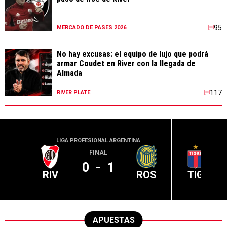
95
MERCADO DE PASES 2026
No hay excusas: el equipo de lujo que podrá
armar Coudet en River con la llegada de
Almada
117
RIVER PLATE
LIGA PROFESIONAL ARGENTINA
LIGA PR
FINAL
0
-
1
RIV
ROS
TIG
APUESTAS