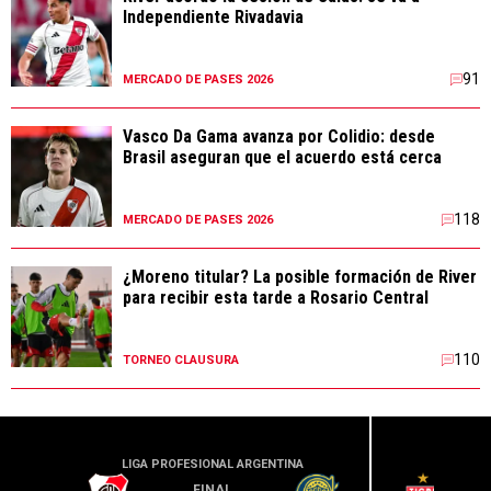
Independiente Rivadavia
91
MERCADO DE PASES 2026
Vasco Da Gama avanza por Colidio: desde
Brasil aseguran que el acuerdo está cerca
118
MERCADO DE PASES 2026
¿Moreno titular? La posible formación de River
para recibir esta tarde a Rosario Central
110
TORNEO CLAUSURA
LIGA PROFESIONAL ARGENTINA
LIGA PR
FINAL