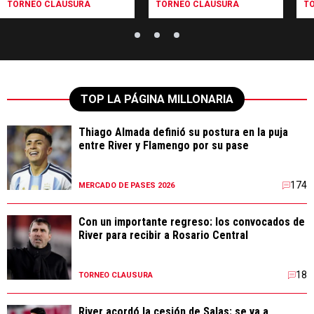
TORNEO CLAUSURA
TORNEO CLAUSURA
T
TOP LA PÁGINA MILLONARIA
Thiago Almada definió su postura en la puja
entre River y Flamengo por su pase
174
MERCADO DE PASES 2026
Con un importante regreso: los convocados de
River para recibir a Rosario Central
18
TORNEO CLAUSURA
River acordó la cesión de Salas: se va a