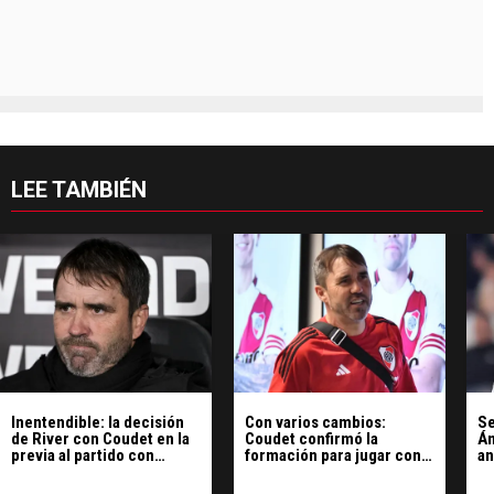
LEE TAMBIÉN
Inentendible: la decisión
Con varios cambios:
Se
de River con Coudet en la
Coudet confirmó la
Án
previa al partido con
formación para jugar con
an
Central
Rosario Central