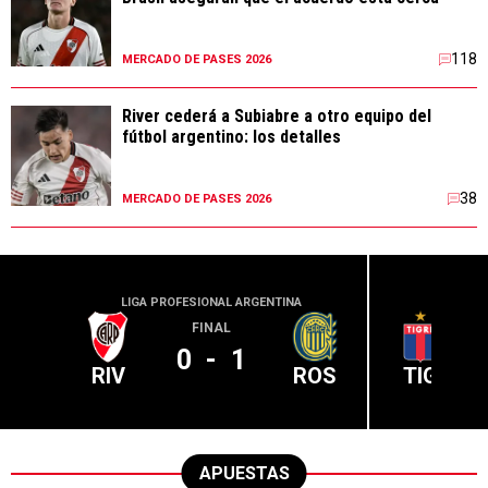
118
MERCADO DE PASES 2026
River cederá a Subiabre a otro equipo del
fútbol argentino: los detalles
38
MERCADO DE PASES 2026
LIGA PROFESIONAL ARGENTINA
LIGA PR
FINAL
0
-
1
RIV
ROS
TIG
APUESTAS