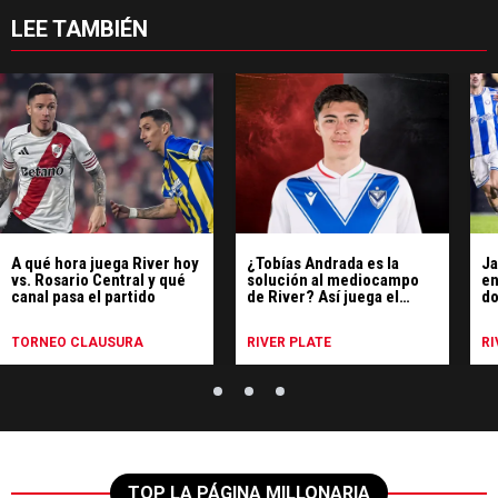
LEE TAMBIÉN
A qué hora juega River hoy
¿Tobías Andrada es la
Ja
vs. Rosario Central y qué
solución al mediocampo
en
canal pasa el partido
de River? Así juega el
do
flamante refuerzo
pa
TORNEO CLAUSURA
RIVER PLATE
RI
TOP LA PÁGINA MILLONARIA