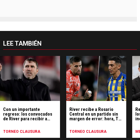
LEE TAMBIÉN
Con un importante
River recibe a Rosario
Re
regreso: los convocados
Central en un partido sin
lo
de River para recibir a
margen de error: hora, TV,
in
Rosario Central
cómo llegan los equipos y
To
posibles formaciones
TORNEO CLAUSURA
TORNEO CLAUSURA
ME