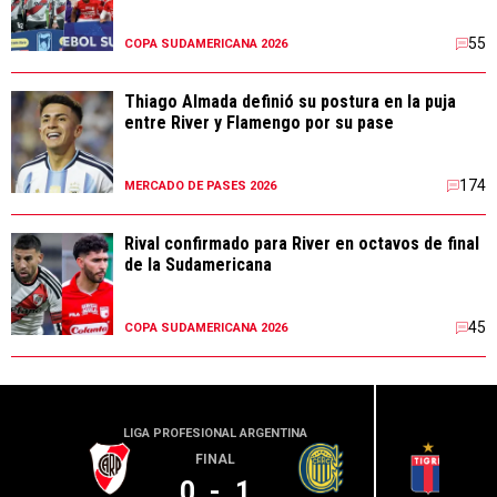
55
COPA SUDAMERICANA 2026
Thiago Almada definió su postura en la puja
entre River y Flamengo por su pase
174
MERCADO DE PASES 2026
Rival confirmado para River en octavos de final
de la Sudamericana
45
COPA SUDAMERICANA 2026
LIGA PROFESIONAL ARGENTINA
LIGA PR
FINAL
0
-
1