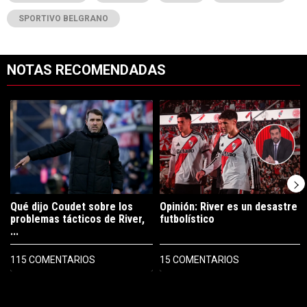
SPORTIVO BELGRANO
NOTAS RECOMENDADAS
Este listado muestra los artículos con más comentarios en los últimos 7
Un artículo de tendencia con el título "Qué dijo Coudet sobre los prob
Un artículo de tendencia con el tít
Qué dijo Coudet sobre los
Opinión: River es un desastre
problemas tácticos de River,
futbolístico
...
115 COMENTARIOS
15 COMENTARIOS
PUBLICIDAD