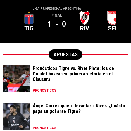
LIGA PROFESIONAL ARGENTINA
CONME
FINAL
1
-
0
TIG
RIV
SFE
APUESTAS
Pronósticos Tigre vs. River Plate: los de
Coudet buscan su primera victoria en el
Clausura
PRONÓSTICOS
Ángel Correa quiere levantar a River: ¿Cuánto
paga su gol ante Tigre?
PRONÓSTICOS