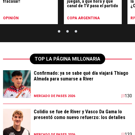
fracasar!
juegan, a qué hora y qué
la
canal de TV pasa el partido
¿C
Al
OPINIÓN
COPA ARGENTINA
RI
TOP LA PÁGINA MILLONARIA
Confirmado: ya se sabe qué día viajará Thiago
Almada para sumarse a River
130
MERCADO DE PASES 2026
Colidio se fue de River y Vasco Da Gama lo
presentó como nuevo refuerzo: los detalles
133
MERCADO DE PASES 2026