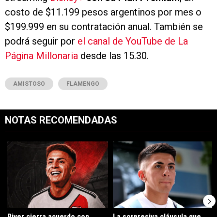
costo de $11.199 pesos argentinos por mes o
$199.999 en su contratación anual. También se
podrá seguir por
el canal de YouTube de La
Página Millonaria
desde las 15.30.
AMISTOSO
FLAMENGO
NOTAS RECOMENDADAS
Este listado muestra los artículos con más comentarios en los últimos 7
Un artículo de tendencia con el título "River cierra acuerdo con Atlé
Un artículo de tendencia con el tí
River cierra acuerdo con
La sorpresiva cláusula que