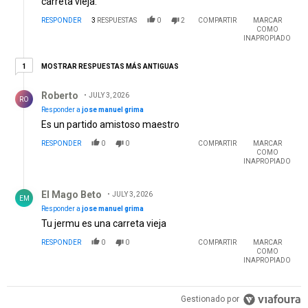
carreta vieja.
RESPONDER
3
RESPUESTAS
0
2
COMPARTIR
MARCAR
COMO
INAPROPIADO
1 respuesta más antiguas
MOSTRAR RESPUESTAS MÁS ANTIGUAS
1
Respuesta de Roberto.
Roberto
JULY 3, 2026
RO
Responder a
jose manuel grima
Es un partido amistoso maestro
RESPONDER
0
0
COMPARTIR
MARCAR
COMO
INAPROPIADO
Respuesta de El Mago Beto.
El Mago Beto
JULY 3, 2026
EM
Responder a
jose manuel grima
Tu jermu es una carreta vieja
RESPONDER
0
0
COMPARTIR
MARCAR
COMO
INAPROPIADO
Gestionado por