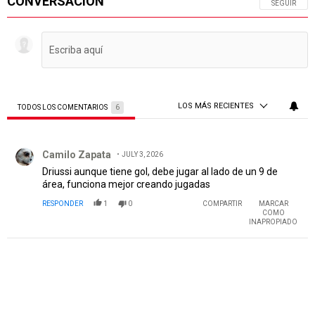
CONVERSACIÓN
SIGA ESTA 
SEGUIR
LOS MÁS RECIENTES
TODOS LOS COMENTARIOS
6
Todos los comentarios
Comentario de Camilo Zapata.
Camilo Zapata
JULY 3, 2026
Driussi aunque tiene gol, debe jugar al lado de un 9 de
área, funciona mejor creando jugadas
RESPONDER
1
0
COMPARTIR
MARCAR
COMO
INAPROPIADO