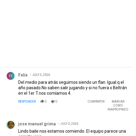
PUBLICIDAD
Comentario de Felix.
Felix
JULY 3, 2026
FE
Del medio para atrás seguimos siendo un flan. Igual.q el
año pasado.No saben salir jugando y si no fuera x Beltrán
en el 1er T.nos comíamos 4.
RESPONDER
0
0
COMPARTIR
MARCAR
COMO
INAPROPIADO
Comentario de jose manuel grima.
jose manuel grima
JULY 3, 2026
Lindo baile nos estamos comiendo. El equipo parece una