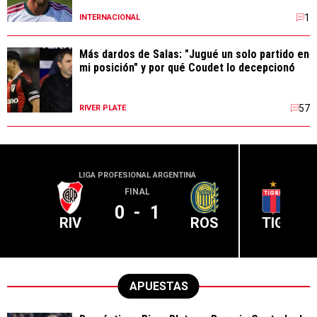
1
INTERNACIONAL
Más dardos de Salas: "Jugué un solo partido en
mi posición" y por qué Coudet lo decepcionó
57
RIVER PLATE
LIGA PROFESIONAL ARGENTINA
LIGA PR
FINAL
0
-
1
RIV
ROS
TIG
APUESTAS