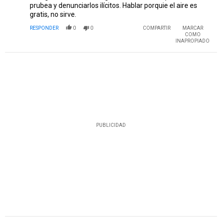
prubea y denunciarlos ilícitos. Hablar porquie el aire es
gratis, no sirve.
RESPONDER
0
0
COMPARTIR
MARCAR
COMO
INAPROPIADO
PUBLICIDAD
Comentario de Tomas.