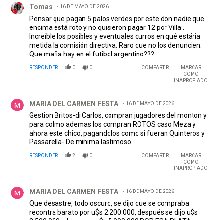
Tomas
16 DE MAYO DE 2026
Pensar que pagan 5 palos verdes por este don nadie que
encima está roto y no quisieron pagar 12 por Villa .
Increíble los posibles y eventuales curros en qué estária
metida la comisión directiva. Raro que no los denuncien.
Que mafia hay en el futibol argentino???
RESPONDER
0
0
COMPARTIR
MARCAR
COMO
INAPROPIADO
Comentario de MARIA DEL CARMEN FESTA.
MARIA DEL CARMEN FESTA
16 DE MAYO DE 2026
Gestion Britos-di Carlos, compran jugadores del monton y
para colmo ademas los compran ROTOS caso Meza y
ahora este chico, pagandolos como si fueran Quinteros y
Passarella- De minima lastimoso
RESPONDER
2
0
COMPARTIR
MARCAR
COMO
INAPROPIADO
Comentario de MARIA DEL CARMEN FESTA.
MARIA DEL CARMEN FESTA
16 DE MAYO DE 2026
Que desastre, todo oscuro, se dijo que se compraba
recontra barato por u$s 2.200.000, después se dijo u$s