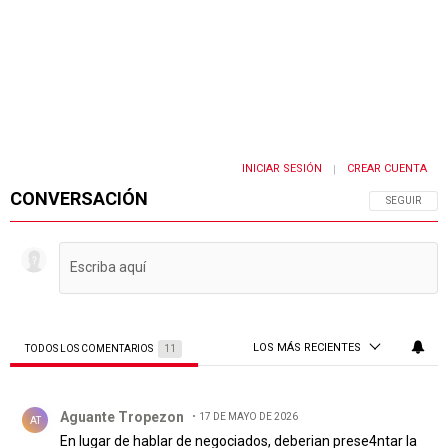
INICIAR SESIÓN
CREAR CUENTA
|
CONVERSACIÓN
SIGA ESTA 
SEGUIR
LOS MÁS RECIENTES
TODOS LOS COMENTARIOS
11
Todos los comentarios
Comentario de Aguante Tropezon.
Aguante Tropezon
17 DE MAYO DE 2026
AT
En lugar de hablar de negociados, deberian prese4ntar la