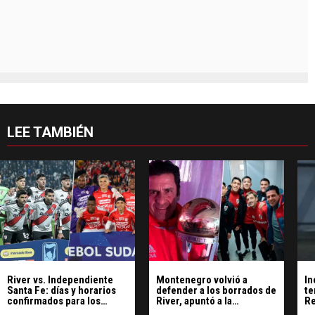
LEE TAMBIÉN
River vs. Independiente
Montenegro volvió a
In
Santa Fe: días y horarios
defender a los borrados de
te
confirmados para los
River, apuntó a la
Re
octavos de final
dirigencia y reveló una
Sa