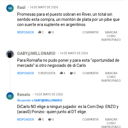
Comentario de Raúl .
Raúl
16 DE MAYO DE 2026
RA
Promesas para el puesto sobran en River, un total sin
sentido esta compra, un montón de plata por un pibe que
con suerte era suplente en argentinos.
RESPONDER
2
0
COMPARTIR
MARCAR
COMO
INAPROPIADO
Comentario de GABY@MILLONARIO.
GABY@MILLONARIO
16 DE MAYO DE 2026
Para Romaña no pudo poner y para esta "oportunidad de
mercado" si otro negociado de di Carlo
RESPONDER
1
RESPUESTA
4
0
COMPARTIR
MARCAR
COMO
INAPROPIADO
Respuesta de Renelo.
Renelo
16 DE MAYO DE 2026
RE
Responder a
GABY@MILLONARIO
DiCarlo NO elige a ningun jugador. es la Com Dep: ENZO y
(acas0) Ponzio- quien junto al DT elige.
RESPONDER
0
0
COMPARTIR
MARCAR
COMO
INAPROPIADO