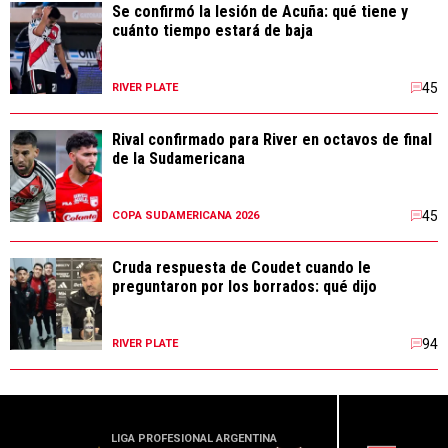
Se confirmó la lesión de Acuña: qué tiene y
cuánto tiempo estará de baja
45
RIVER PLATE
Rival confirmado para River en octavos de final
de la Sudamericana
45
COPA SUDAMERICANA 2026
Cruda respuesta de Coudet cuando le
preguntaron por los borrados: qué dijo
94
RIVER PLATE
LIGA PROFESIONAL ARGENTINA
CONME