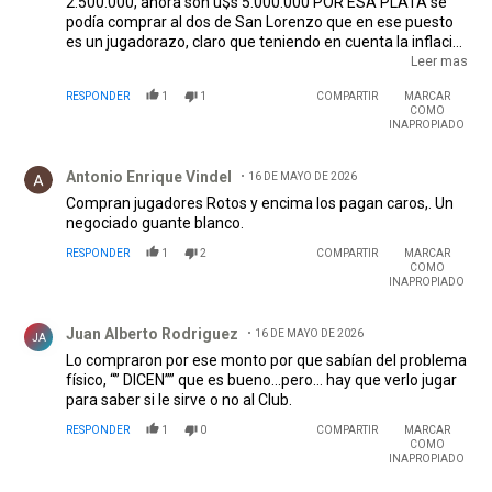
2.500.000, ahora son u$s 5.000.000 POR ESA PLATA se
podía comprar al dos de San Lorenzo que en ese puesto
es un jugadorazo, claro que teniendo en cuenta la inflación
dirigencial nos dirían que el precio fue de u$s 10.000.000-
Leer mas
En definitiva, esta gestión es la continuidad de la de Britos,
RESPONDER
1
1
COMPARTIR
MARCAR
TODO EN CONTRA DE RIVER, pero el socio la voto dejando
COMO
de lado muchas mejores propuestas. La gestión anterior y
INAPROPIADO
la actual hicieron posible que RIVER deje de tener
Comentario de Antonio Enrique Vindel.
reservas, además hicieron posible la calidad del plantel
Antonio Enrique Vindel
16 DE MAYO DE 2026
que tenemos la peor de los últimos 40 años. Los que van a
la cancha no tienen que pedir que se vayan los jugadores,
Compran jugadores Rotos y encima los pagan caros,. Un
TIENEN QUE PEDIR QUE SE VAYAN LOS DIRIGENTES. FIN
negociado guante blanco.
RESPONDER
1
2
COMPARTIR
MARCAR
COMO
INAPROPIADO
Comentario de Juan Alberto Rodriguez .
Juan Alberto Rodriguez
16 DE MAYO DE 2026
JA
Lo compraron por ese monto por que sabían del problema
físico, “” DICEN”” que es bueno…pero… hay que verlo jugar
para saber si le sirve o no al Club.
RESPONDER
1
0
COMPARTIR
MARCAR
COMO
INAPROPIADO