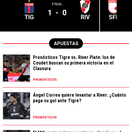
FINAL
1
-
0
TIG
RIV
SFE
APUESTAS
Pronósticos Tigre vs. River Plate: los de
Coudet buscan su primera victoria en el
Clausura
PRONÓSTICOS
Ángel Correa quiere levantar a River: ¿Cuánto
paga su gol ante Tigre?
PRONÓSTICOS