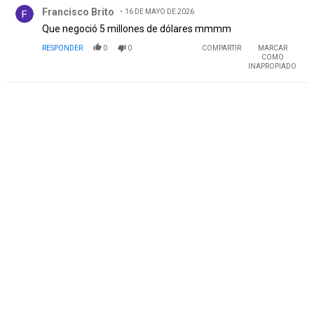
Comentario de Francisco Brito.
Francisco Brito
16 DE MAYO DE 2026
Que negoció 5 millones de dólares mmmm
RESPONDER
0
0
COMPARTIR
MARCAR
COMO
INAPROPIADO
PUBLICIDAD