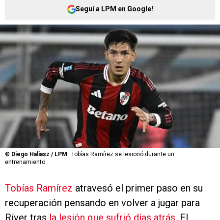
Seguí a LPM en Google!
©
Diego Haliasz / LPM
Tobías Ramírez se lesionó durante un
entrenamiento.
Tobías Ramírez
atravesó el primer paso en su
recuperación pensando en volver a jugar para
River tras
la lesión que sufrió días atrás
. El