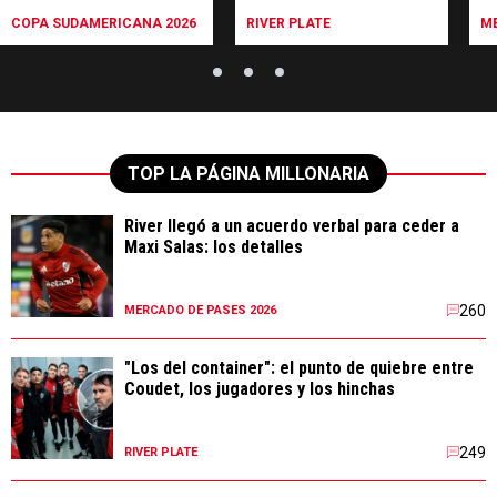
intimidad de Pezzella:
COPA SUDAMERICANA 2026
RIVER PLATE
ME
"Está muy dolido"
TOP LA PÁGINA MILLONARIA
River llegó a un acuerdo verbal para ceder a
Maxi Salas: los detalles
260
MERCADO DE PASES 2026
"Los del container": el punto de quiebre entre
Coudet, los jugadores y los hinchas
249
RIVER PLATE