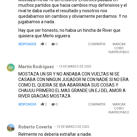
muchos partidos que hacia cambios muy defensivos y el
rival te daba vuelta el resultado y nosotros nos
quedabamos sin cambios y obviamente perdiamos. Y no
jugabamos a nada .
Hay que ser honesto, no habia un hincha de River que
quisiera que Merlo siguiera.
RESPONDER
1
0
COMPARTIR
MARCAR
COMO
INAPROPIADO
Comentario de Martin Rodriguez.
Martin Rodriguez
13 DE MARZO DE 2025
MR
MOSTAZA UN SR Y NO ANDABA CON VUELTAS NI SE
CASABA CON NINGUN JUGADOR NI CON NADIE SI NO ERA
COMO EL QUERIA SE IBA ABARRABA SUS COSAS Y
CHAUUU PRIMERO EL MAS GRANDE UN EJ DEL AMOR A
RIVER GRACIAS MOSTAZA
RESPONDER
2
0
COMPARTIR
MARCAR
COMO
INAPROPIADO
Comentario de Roberto Coverta.
Roberto Coverta
13 DE MARZO DE 2025
Relmente no debería extrañar a nadie.