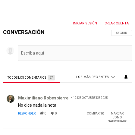
INICIAR SESIÓN
CREAR CUENTA
|
CONVERSACIÓN
SIGA ESTA 
SEGUIR
LOS MÁS RECIENTES
TODOS LOS COMENTARIOS
67
Todos los comentarios
Comentario de Maximiliano Robespierre.
Maximiliano Robespierre
12 DE OCTUBRE DE 2025
No dice nada la nota
RESPONDER
0
0
COMPARTIR
MARCAR
COMO
INAPROPIADO