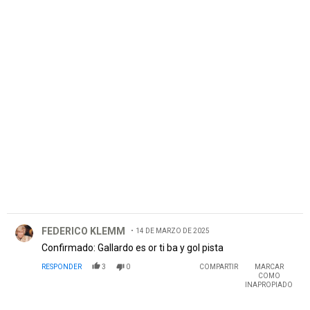
PUBLICIDAD
Comentario de FEDERICO KLEMM.
FEDERICO KLEMM
14 DE MARZO DE 2025
Confirmado: Gallardo es or ti ba y gol pista
RESPONDER
3
0
COMPARTIR
MARCAR
COMO
INAPROPIADO
Comentario de Juan Pablo Arias.