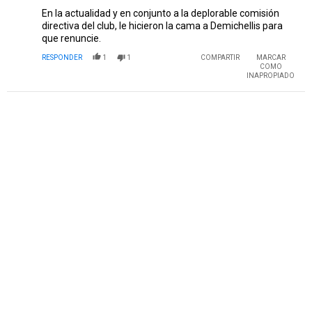
En la actualidad y en conjunto a la deplorable comisión
directiva del club, le hicieron la cama a Demichellis para
que renuncie.
RESPONDER
1
1
COMPARTIR
MARCAR
COMO
INAPROPIADO
PUBLICIDAD