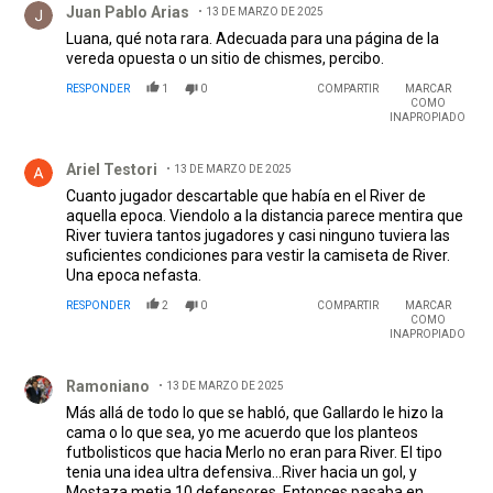
Juan Pablo Arias
13 DE MARZO DE 2025
Luana, qué nota rara. Adecuada para una página de la
vereda opuesta o un sitio de chismes, percibo.
RESPONDER
1
0
COMPARTIR
MARCAR
COMO
INAPROPIADO
Comentario de Ariel Testori.
Ariel Testori
13 DE MARZO DE 2025
Cuanto jugador descartable que había en el River de
aquella epoca. Viendolo a la distancia parece mentira que
River tuviera tantos jugadores y casi ninguno tuviera las
suficientes condiciones para vestir la camiseta de River.
Una epoca nefasta.
RESPONDER
2
0
COMPARTIR
MARCAR
COMO
INAPROPIADO
Comentario de Ramoniano.
Ramoniano
13 DE MARZO DE 2025
Más allá de todo lo que se habló, que Gallardo le hizo la
cama o lo que sea, yo me acuerdo que los planteos
futbolisticos que hacia Merlo no eran para River. El tipo
tenia una idea ultra defensiva...River hacia un gol, y
Mostaza metia 10 defensores. Entonces pasaba en