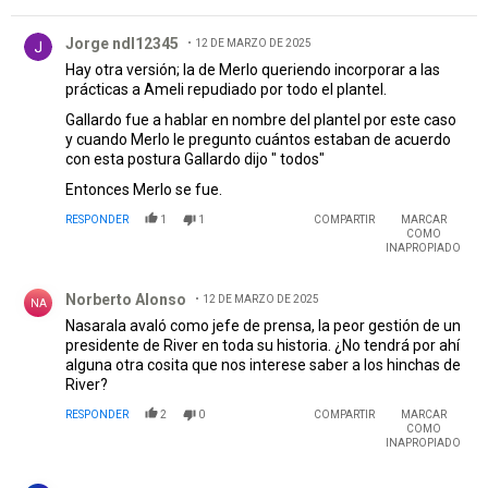
Comentario de Jorge ndl12345.
Jorge ndl12345
12 DE MARZO DE 2025
Hay otra versión; la de Merlo queriendo incorporar a las
prácticas a Ameli repudiado por todo el plantel.
Gallardo fue a hablar en nombre del plantel por este caso
y cuando Merlo le pregunto cuántos estaban de acuerdo
con esta postura Gallardo dijo " todos"
Entonces Merlo se fue.
RESPONDER
1
1
COMPARTIR
MARCAR
COMO
INAPROPIADO
Comentario de Norberto Alonso.
Norberto Alonso
12 DE MARZO DE 2025
NA
Nasarala avaló como jefe de prensa, la peor gestión de un
presidente de River en toda su historia. ¿No tendrá por ahí
alguna otra cosita que nos interese saber a los hinchas de
River?
RESPONDER
2
0
COMPARTIR
MARCAR
COMO
INAPROPIADO
Comentario de alberto totah.