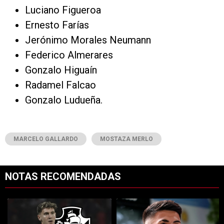
Luciano Figueroa
Ernesto Farías
Jerónimo Morales Neumann
Federico Almerares
Gonzalo Higuaín
Radamel Falcao
Gonzalo Ludueña.
MARCELO GALLARDO
MOSTAZA MERLO
NOTAS RECOMENDADAS
Este listado muestra los artículos con más comentarios en los últimos 7
Un artículo de tendencia con el título "River y Vasco da Gama llegaro
Un artículo de tendencia con el tí