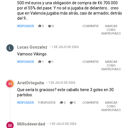
500 mil euros y una obligación de compra de €6.700.000
por el 55% del pase. Y no sé si jugaba de delantero... creo
que en Valencia jugaba más atrás, casi de armador, detrás
del 9...
RESPONDER
0
0
COMPARTIR
MARCAR
COMO
INAPROPIADO
Comentario de Lucas Gonzalez.
Lucas Gonzalez
1 DE JULIO DE 2026
Vamooo Vikingo
RESPONDER
1
1
COMPARTIR
MARCAR
COMO
INAPROPIADO
Comentario de ArielOrteguita.
ArielOrteguita
1 DE JULIO DE 2026
AR
Que sería lo gracioso? este caballo tiene 3 goles en 30
partidos.
RESPONDER
1
RESPUESTA
0
0
COMPARTIR
MARCAR
COMO
INAPROPIADO
Respuesta de Millodeverdad.
Millodeverdad
1 DE JULIO DE 2026