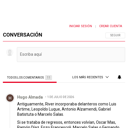
INICIAR SESIÓN
CREAR CUENTA
|
CONVERSACIÓN
SIGA ESTA 
SEGUIR
LOS MÁS RECIENTES
TODOS LOS COMENTARIOS
11
Todos los comentarios
Comentario de Hugo Almada.
Hugo Almada
1 DE JULIO DE 2026
Antiguamente, River incorporaba delanteros como Luis
Artime, Leopoldo Luque, Antonio Alzamendi, Gabriel
Batistuta o Marcelo Salas.
Si se trataba de regresos, entonces volvían, Oscar Mas,
Ramón Díaz, Enzo Francescoli, Marcelo Salas o Fernando