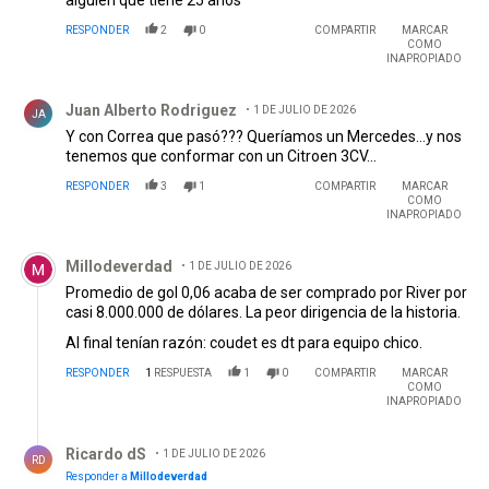
RESPONDER
2
0
COMPARTIR
MARCAR
COMO
INAPROPIADO
Comentario de Juan Alberto Rodriguez .
Juan Alberto Rodriguez
1 DE JULIO DE 2026
JA
Y con Correa que pasó??? Queríamos un Mercedes…y nos
tenemos que conformar con un Citroen 3CV…
RESPONDER
3
1
COMPARTIR
MARCAR
COMO
INAPROPIADO
Comentario de Millodeverdad.
Millodeverdad
1 DE JULIO DE 2026
Promedio de gol 0,06 acaba de ser comprado por River por
casi 8.000.000 de dólares. La peor dirigencia de la historia.
Al final tenían razón: coudet es dt para equipo chico.
RESPONDER
1
RESPUESTA
1
0
COMPARTIR
MARCAR
COMO
INAPROPIADO
Respuesta de Ricardo dS.
Ricardo dS
1 DE JULIO DE 2026
RD
Responder a
Millodeverdad