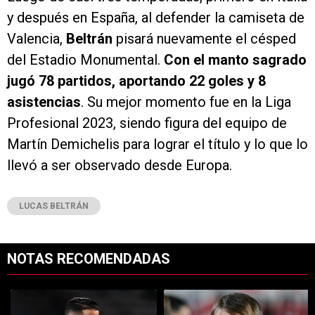
y después en España, al defender la camiseta de
Valencia,
Beltrán
pisará nuevamente el césped
del Estadio Monumental.
Con el manto sagrado
jugó 78 partidos, aportando 22 goles y 8
asistencias
. Su mejor momento fue en la Liga
Profesional 2023, siendo figura del equipo de
Martín Demichelis para lograr el título y lo que lo
llevó a ser observado desde Europa.
LUCAS BELTRÁN
NOTAS RECOMENDADAS
Este listado muestra los artículos con más comentarios en los últimos 7
Un artículo de tendencia con el título "Kevin Castaño se va de River 
Un artículo de tendencia con el tí