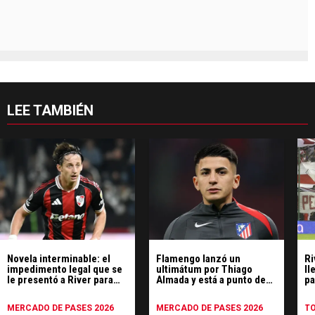
LEE TAMBIÉN
Novela interminable: el
Flamengo lanzó un
Ri
impedimento legal que se
ultimátum por Thiago
ll
le presentó a River para
Almada y está a punto de
pa
vender a Galarza Fonda
bajarse de la negociación
sé
MERCADO DE PASES 2026
MERCADO DE PASES 2026
T