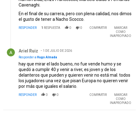
Cavenaghi.
En el final de su carrera, pero con plena calidad, nos dimos
el gusto de tener a Nacho Scocco.
RESPONDER
1
RESPUESTA
0
0
COMPARTIR
MARCAR
COMO
INAPROPIADO
Respuesta de Ariel Ruiz.
Ariel Ruiz
1 DE JULIO DE 2026
Responder a
Hugo Almada
hay que mirar el lado bueno, no fue vende humo y se
quedó a cumplir 40 y venir a river, es joven y de los
delanteros que pueden y quieren venir no está mal. todos
los jugadores una vez que pisan Europa no quieren venir
por más que iguales el salario.
RESPONDER
0
0
COMPARTIR
MARCAR
COMO
INAPROPIADO