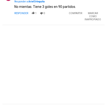
Responder a
ArielOrteguita
No mientas. Tiene 3 goles en 90 partidos.
RESPONDER
1
0
COMPARTIR
MARCAR
COMO
INAPROPIADO
PUBLICIDAD
Comentario de Juan Pablo Beltramino.