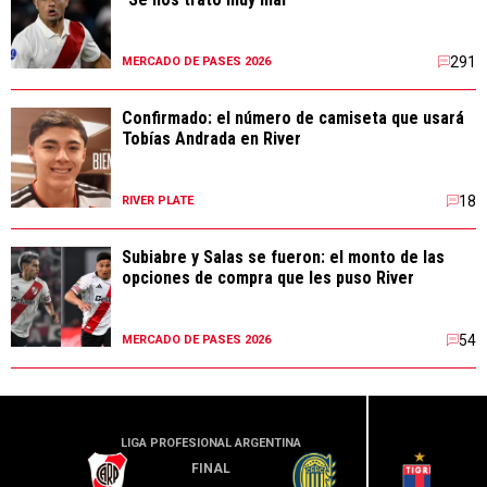
291
MERCADO DE PASES 2026
Confirmado: el número de camiseta que usará
Tobías Andrada en River
18
RIVER PLATE
Subiabre y Salas se fueron: el monto de las
opciones de compra que les puso River
54
MERCADO DE PASES 2026
LIGA PROFESIONAL ARGENTINA
LIGA PR
FINAL