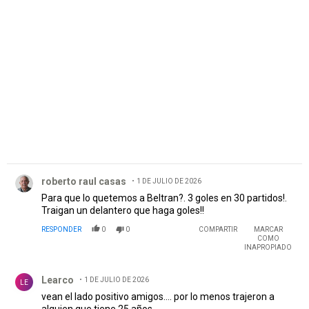
PUBLICIDAD
Comentario de roberto raul casas.
roberto raul casas
1 DE JULIO DE 2026
Para que lo quetemos a Beltran?. 3 goles en 30 partidos!.
Traigan un delantero que haga goles!!
RESPONDER
0
0
COMPARTIR
MARCAR
COMO
INAPROPIADO
Comentario de Learco.
Learco
1 DE JULIO DE 2026
LE
vean el lado positivo amigos.... por lo menos trajeron a
alguien que tiene 25 años