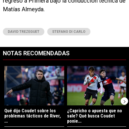
regreso a Primera bajo la conducción técnica de
Matías Almeyda.
DAVID TREZEGUET
STEFANO DI CARLO
NOTAS RECOMENDADAS
Este listado muestra los artículos con más comentarios en los últimos 7
Un artículo de tendencia con el título "Qué dijo Coudet sobre los prob
Un artículo de tendencia con el tí
Qué dijo Coudet sobre los
¿Capricho o apuesta que no
problemas tácticos de River,
sale? Qué busca Coudet
...
ponie...