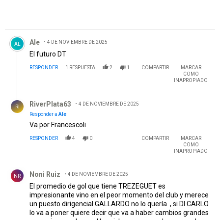
Comentario de Ale.
Ale
4 DE NOVIEMBRE DE 2025
AL
El futuro DT
RESPONDER
1
RESPUESTA
2
1
COMPARTIR
MARCAR
COMO
INAPROPIADO
Respuesta de RiverPlata63.
RiverPlata63
4 DE NOVIEMBRE DE 2025
RI
Responder a
Ale
Va por Francescoli
RESPONDER
4
0
COMPARTIR
MARCAR
COMO
INAPROPIADO
Comentario de Noni Ruiz.
Noni Ruiz
4 DE NOVIEMBRE DE 2025
NR
El promedio de gol que tiene TREZEGUET es
impresionante vino en el peor momento del club y merece
un puesto dirigencial GALLARDO no lo quería ., si DI CARLO
lo va a poner quiere decir que va a haber cambios grandes