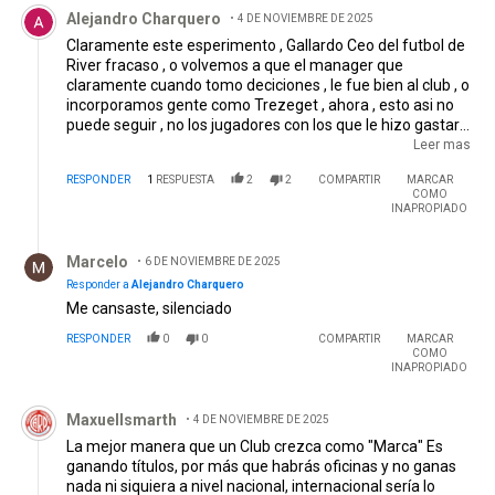
Comentario de Alejandro Charquero.
Alejandro Charquero
4 DE NOVIEMBRE DE 2025
Claramente este esperimento , Gallardo Ceo del futbol de
River fracaso , o volvemos a que el manager que
claramente cuando tomo deciciones , le fue bien al club , o
incorporamos gente como Trezeget , ahora , esto asi no
puede seguir , no los jugadores con los que le hizo gastar
millones al club pone , o peor los trajo por rendian en una
Leer mas
posicion y los quema en otra , tal es el caso de Galarza y
RESPONDER
1
RESPUESTA
2
2
COMPARTIR
MARCAR
Castano , y ojo con Salas
COMO
INAPROPIADO
Respuesta de Marcelo.
Marcelo
6 DE NOVIEMBRE DE 2025
Responder a
Alejandro Charquero
Me cansaste, silenciado
RESPONDER
0
0
COMPARTIR
MARCAR
COMO
INAPROPIADO
Comentario de Maxuellsmarth.
Maxuellsmarth
4 DE NOVIEMBRE DE 2025
La mejor manera que un Club crezca como "Marca" Es
ganando títulos, por más que habrás oficinas y no ganas
nada ni siquiera a nivel nacional, internacional sería lo