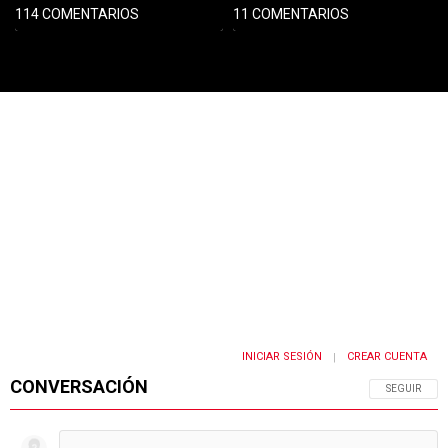
114 COMENTARIOS
11 COMENTARIOS
PUBLICIDAD
INICIAR SESIÓN
CREAR CUENTA
|
CONVERSACIÓN
SIGA ESTA 
SEGUIR