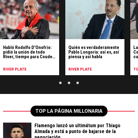
Habló Rodolfo D'Onofrio:
Quién es verdaderamente
La
pidió la unión de todo
Pablo Longoria: así es, así
Co
River, tiempo para Coudet
piensa y así habla
cu
y respaldó la política de
le
refuerzos
A
RIVER PLATE
RIVER PLATE
T
TOP LA PÁGINA MILLONARIA
Flamengo lanzó un ultimátum por Thiago
Almada y está a punto de bajarse de la
negociación