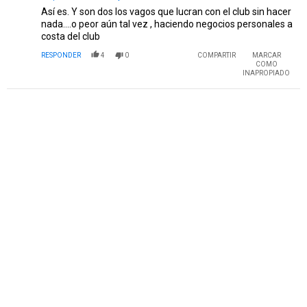
Así es. Y son dos los vagos que lucran con el club sin hacer
nada....o peor aún tal vez , haciendo negocios personales a
costa del club
RESPONDER
4
0
COMPARTIR
MARCAR
COMO
INAPROPIADO
PUBLICIDAD