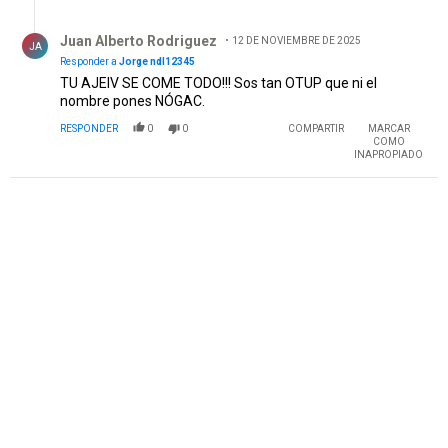
Respuesta de Juan Alberto Rodriguez .
Juan Alberto Rodriguez
12 DE NOVIEMBRE DE 2025
JA
Responder a
Jorge ndl12345
TU AJEIV SE COME TODO!!! Sos tan OTUP que ni el
nombre pones NÓGAC.
RESPONDER
0
0
COMPARTIR
MARCAR
COMO
INAPROPIADO
PUBLICIDAD