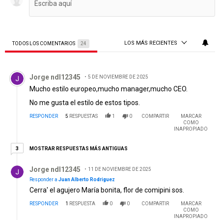
LOS MÁS RECIENTES
TODOS LOS COMENTARIOS
24
Todos los comentarios
Comentario de Jorge ndl12345.
Jorge ndl12345
5 DE NOVIEMBRE DE 2025
Mucho estilo europeo,mucho manager,mucho CEO.
No me gusta el estilo de estos tipos.
RESPONDER
5
RESPUESTAS
1
0
COMPARTIR
MARCAR
COMO
INAPROPIADO
3 respuestas más antiguas
MOSTRAR RESPUESTAS MÁS ANTIGUAS
3
Respuesta de Jorge ndl12345.
Jorge ndl12345
11 DE NOVIEMBRE DE 2025
Responder a
Juan Alberto Rodriguez
Cerra' el agujero María bonita, flor de comipini sos.
RESPONDER
1
RESPUESTA
0
0
COMPARTIR
MARCAR
COMO
INAPROPIADO