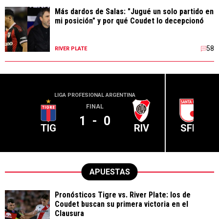
Más dardos de Salas: "Jugué un solo partido en
mi posición" y por qué Coudet lo decepcionó
58
RIVER PLATE
LIGA PROFESIONAL ARGENTINA
CONME
FINAL
1
-
0
TIG
RIV
SFE
APUESTAS
Pronósticos Tigre vs. River Plate: los de
Coudet buscan su primera victoria en el
Clausura