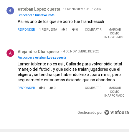
Respuesta de esteban Lopez cuesta.
esteban Lopez cuesta
4 DE NOVIEMBRE DE 2025
Responder a
Gustavo Roth
Así es.uno de los que se borro fue franchescoli
RESPONDER
1
RESPUESTA
4
0
COMPARTIR
MARCAR
COMO
INAPROPIADO
Respuesta de Alejandro Charquero.
Alejandro Charquero
4 DE NOVIEMBRE DE 2025
Responder a
esteban Lopez cuesta
Lamentablente no es asi , Gallardo para volver pidio total
manejo del futbol , y que solo se traian jugadores que el
eligiera , se tendria que haber ido Enzo , para mi si , pero
seguramente estariamos diciendo que no abandono
RESPONDER
4
0
COMPARTIR
MARCAR
COMO
INAPROPIADO
Gestionado por