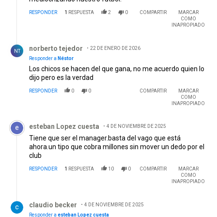
RESPONDER
1
RESPUESTA
2
0
COMPARTIR
MARCAR
COMO
INAPROPIADO
Respuesta de norberto tejedor.
norberto tejedor
22 DE ENERO DE 2026
NT
Responder a
Néstor
Los chicos se hacen del que gana, no me acuerdo quien lo
dijo pero es la verdad
RESPONDER
0
0
COMPARTIR
MARCAR
COMO
INAPROPIADO
Comentario de esteban Lopez cuesta.
esteban Lopez cuesta
4 DE NOVIEMBRE DE 2025
Tiene que ser el manager.basta del vago que está
ahora.un tipo que cobra millones sin mover un dedo por el
club
RESPONDER
1
RESPUESTA
10
0
COMPARTIR
MARCAR
COMO
INAPROPIADO
Respuesta de claudio becker.
claudio becker
4 DE NOVIEMBRE DE 2025
Responder a
esteban Lopez cuesta