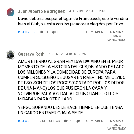
Comentario de Juan Alberto Rodriguez .
Juan Alberto Rodriguez
4 DE NOVIEMBRE DE 2025
JA
David debería ocupar el lugar de Francescoli, eso le vendría
bien al Club, ya está con los jugadores elegidos por Enzo.
RESPONDER
10
0
COMPARTIR
MARCAR
COMO
INAPROPIADO
Comentario de Gustavo Roth.
Gustavo Roth
4 DE NOVIEMBRE DE 2025
AMOR ETERNO AL GRAN REY DAVID!!!! VINO EN EL PEOR
MOMENTO DE LA HISTORIA DEL CUB,DEJANDO DE LADO
LOS MILLONES Y LA COMODIDAD DE EUROPA PARA
CUMPLIR SU SUEÑO DE JUGAR EN RIVER....NO ME OLVIDO
DE ESO..SON DE LOS POCOS(CONTADO POR LOS DEDOS
DE UNA MANO) LOS QUE PUSIERON LA CARA Y
VOLVIERON PARA AYUDAR AL CLUB CUANDO OTROS
MIRABAN PARA OTRO LADO.....
VENGO SOÑANDO DESDE HACE TIEMPO EN QUE TENGA
UN CARGO EN RIVER.OJALA SE DE
RESPONDER
2
RESPUESTAS
14
0
COMPARTIR
MARCAR
COMO
INAPROPIADO