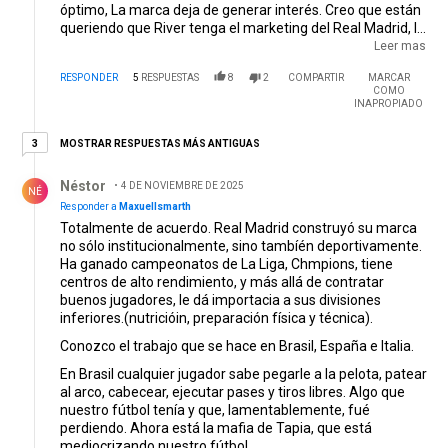
óptimo, La marca deja de generar interés. Creo que están
queriendo que River tenga el marketing del Real Madrid, la
diferencia es que ellos cada dos por tres ganan una
Leer mas
Champions. Y tienen jugadores de la Élite mundial en su
RESPONDER
5
RESPUESTAS
8
2
COMPARTIR
MARCAR
plantel. Nosotros tenemos el cara sería de Borja. Emblema
COMO
del fracaso.
INAPROPIADO
3 respuestas más antiguas
MOSTRAR RESPUESTAS MÁS ANTIGUAS
3
Respuesta de Néstor .
Néstor
4 DE NOVIEMBRE DE 2025
NÉ
Responder a
Maxuellsmarth
Totalmente de acuerdo. Real Madrid construyó su marca
no sólo institucionalmente, sino tambíén deportivamente.
Ha ganado campeonatos de La Liga, Chmpions, tiene
centros de alto rendimiento, y más allá de contratar
buenos jugadores, le dá importacia a sus divisiones
inferiores.(nutricióin, preparación física y técnica).
Conozco el trabajo que se hace en Brasil, España e Italia.
En Brasil cualquier jugador sabe pegarle a la pelota, patear
al arco, cabecear, ejecutar pases y tiros libres. Algo que
nuestro fútbol tenía y que, lamentablemente, fué
perdiendo. Ahora está la mafia de Tapia, que está
mediocrizando nuestro fútbol.