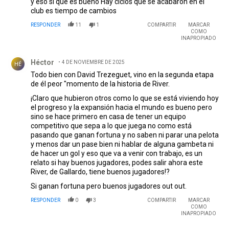
y eso si que es bueno Hay ciclos que se acabaron en el
club es tiempo de cambios
RESPONDER
11
1
COMPARTIR
MARCAR
COMO
INAPROPIADO
Comentario de Héctor .
Héctor
4 DE NOVIEMBRE DE 2025
HÉ
Todo bien con David Trezeguet, vino en la segunda etapa
de él peor "momento de la historia de River.
¡Claro que hubieron otros como lo que se está viviendo hoy
el progreso y la expansión hacia el mundo es bueno pero
sino se hace primero en casa de tener un equipo
competitivo que sepa a lo que juega no como está
pasando que ganan fortuna y no saben ni parar una pelota
y menos dar un pase bien ni hablar de alguna gambeta ni
de hacer un gol y eso que va a venir con trabajo, es un
relato si hay buenos jugadores, podes salir ahora este
River, de Gallardo, tiene buenos jugadores!?
Si ganan fortuna pero buenos jugadores out out.
RESPONDER
0
3
COMPARTIR
MARCAR
COMO
INAPROPIADO