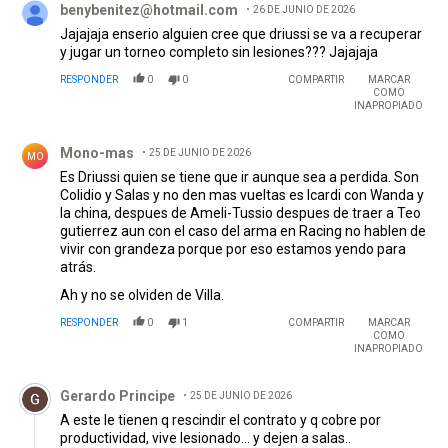
benybenitez@hotmail.com
26 DE JUNIO DE 2026
Jajajaja enserio alguien cree que driussi se va a recuperar
y jugar un torneo completo sin lesiones??? Jajajaja
RESPONDER
0
0
COMPARTIR
MARCAR
COMO
INAPROPIADO
Comentario de Mono-mas.
Mono-mas
25 DE JUNIO DE 2026
MO
Es Driussi quien se tiene que ir aunque sea a perdida. Son
Colidio y Salas y no den mas vueltas es Icardi con Wanda y
la china, despues de Ameli-Tussio despues de traer a Teo
gutierrez aun con el caso del arma en Racing no hablen de
vivir con grandeza porque por eso estamos yendo para
atrás.
Ah y no se olviden de Villa.
RESPONDER
0
1
COMPARTIR
MARCAR
COMO
INAPROPIADO
Comentario de Gerardo Principe.
Gerardo Principe
25 DE JUNIO DE 2026
A este le tienen q rescindir el contrato y q cobre por
productividad, vive lesionado... y dejen a salas..