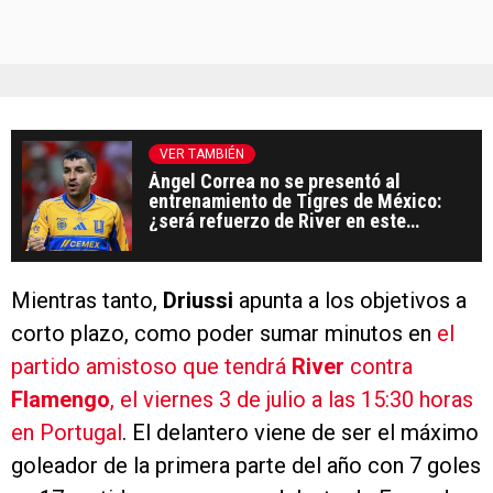
VER TAMBIÉN
Ángel Correa no se presentó al
entrenamiento de Tigres de México:
¿será refuerzo de River en este
mercado de pases?
Mientras tanto,
Driussi
apunta a los objetivos a
corto plazo, como poder sumar minutos en
el
partido amistoso que tendrá
River
contra
Flamengo
, el viernes 3 de julio a las 15:30 horas
en Portugal
. El delantero viene de ser el máximo
goleador de la primera parte del año con 7 goles