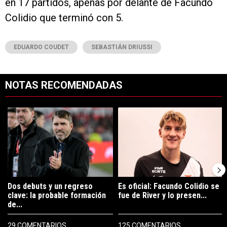
en 17 partidos, apenas por delante de Facundo
Colidio que terminó con 5.
EDUARDO COUDET
SEBASTIÁN DRIUSSI
NOTAS RECOMENDADAS
Este listado muestra los artículos con más comentarios en los últimos 7
Un artículo de tendencia con el título "Dos debuts y un regreso clave
Un artículo de tendencia con el tí
Dos debuts y un regreso
Es oficial: Facundo Colidio se
clave: la probable formación
fue de River y lo presen...
de...
29 COMENTARIOS
125 COMENTARIOS