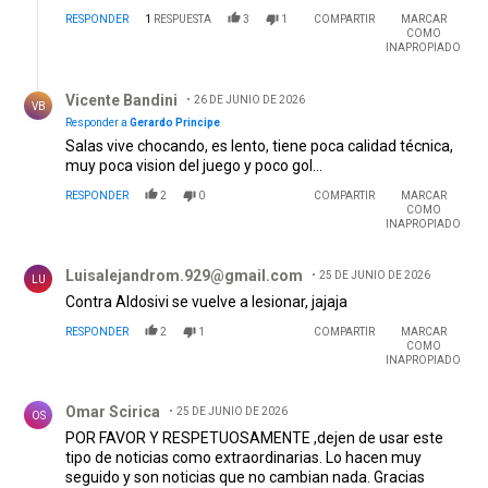
RESPONDER
1
RESPUESTA
3
1
COMPARTIR
MARCAR
COMO
INAPROPIADO
Respuesta de Vicente Bandini.
Vicente Bandini
26 DE JUNIO DE 2026
VB
Responder a
Gerardo Principe
Salas vive chocando, es lento, tiene poca calidad técnica,
muy poca vision del juego y poco gol...
RESPONDER
2
0
COMPARTIR
MARCAR
COMO
INAPROPIADO
Comentario de Luisalejandrom.929@gmail.com .
Luisalejandrom.929@gmail.com
25 DE JUNIO DE 2026
LU
Contra Aldosivi se vuelve a lesionar, jajaja
RESPONDER
2
1
COMPARTIR
MARCAR
COMO
INAPROPIADO
Comentario de Omar Scirica.
Omar Scirica
25 DE JUNIO DE 2026
OS
POR FAVOR Y RESPETUOSAMENTE ,dejen de usar este
tipo de noticias como extraordinarias. Lo hacen muy
seguido y son noticias que no cambian nada. Gracias