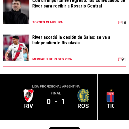
Con un importante regreso: los convocados de
River para recibir a Rosario Central
18
TORNEO CLAUSURA
River acordó la cesión de Salas: se va a
Independiente Rivadavia
91
MERCADO DE PASES 2026
LIGA PROFESIONAL ARGENTINA
LIGA PR
FINAL
0
-
1
RIV
ROS
TIG