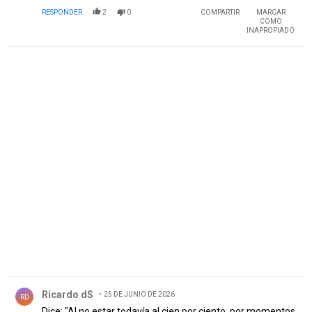
RESPONDER
2
0
COMPARTIR
MARCAR
COMO
INAPROPIADO
PUBLICIDAD
Comentario de Ricardo dS.
Ricardo dS
25 DE JUNIO DE 2026
RD
Dice: "Al no estar todavía al cien por ciento, por momentos