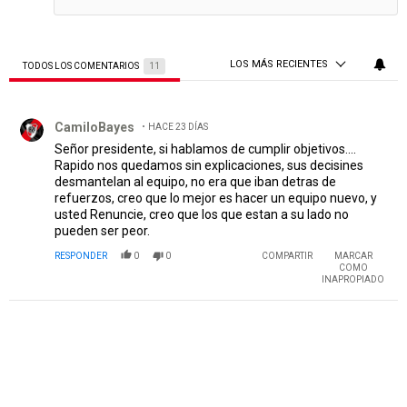
LOS MÁS RECIENTES
TODOS LOS COMENTARIOS
11
Todos los comentarios
Comentario de CamiloBayes.
CamiloBayes
HACE 23 DÍAS
Señor presidente, si hablamos de cumplir objetivos....
Rapido nos quedamos sin explicaciones, sus decisines
desmantelan al equipo, no era que iban detras de
refuerzos, creo que lo mejor es hacer un equipo nuevo, y
usted Renuncie, creo que los que estan a su lado no
pueden ser peor.
RESPONDER
0
0
COMPARTIR
MARCAR
COMO
INAPROPIADO