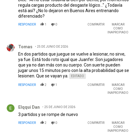
regula cargas producto del desgaste lógico..." ¿Todavía
está así? ¿No lo dejaron en Buenos Aires entrenando
diferenciado?
RESPONDER
1
0
COMPARTIR
MARCAR
COMO
INAPROPIADO
Comentario de Tomas.
Tomas
25 DE JUNIO DE 2026
En dos partidos que juegue se vuelve a lesionar, no sirve,
ya fue. Está todo roto igual que Juanfer. Son jugadores
que ya no dan más con su cuerpo. Con suerte pueden
jugar unos 15 minutos pero con la alta probabilidad que se
lesionen. Que se vayan ya.
EDITADO
RESPONDER
2
1
COMPARTIR
MARCAR
COMO
INAPROPIADO
Comentario de Elqqui Dan.
Elqqui Dan
25 DE JUNIO DE 2026
3 partidos y se rompe de nuevo
RESPONDER
2
0
COMPARTIR
MARCAR
COMO
INAPROPIADO