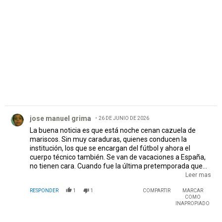
PUBLICIDAD
Comentario de jose manuel grima.
jose manuel grima
26 DE JUNIO DE 2026
La buena noticia es que está noche cenan cazuela de
mariscos. Sin muy caraduras, quienes conducen la
institución, los que se encargan del fútbol y ahora el
cuerpo técnico también. Se van de vacaciones a España,
no tienen cara. Cuando fue la última pretemporada que
River la hizo con la mitad del plantel? No debe haber
Leer mas
registro en la historia de semejante dislate. Vamos
RESPONDER
1
1
COMPARTIR
MARCAR
derecho con la pera contra un paredón.
COMO
INAPROPIADO
Comentario de benybenitez@hotmail.com.