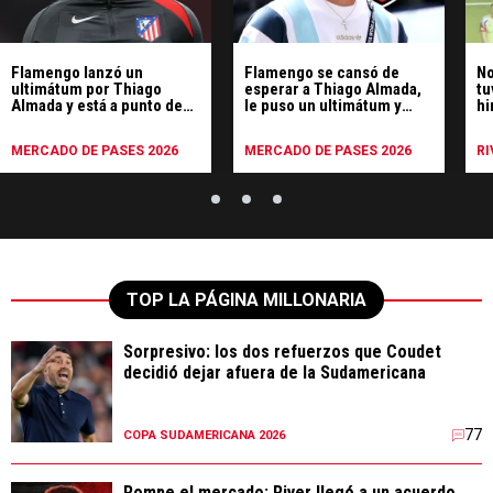
Flamengo lanzó un
Flamengo se cansó de
No
ultimátum por Thiago
esperar a Thiago Almada,
tu
Almada y está a punto de
le puso un ultimátum y
hi
bajarse de la negociación
River espera
Po
MERCADO DE PASES 2026
MERCADO DE PASES 2026
RI
TOP LA PÁGINA MILLONARIA
Sorpresivo: los dos refuerzos que Coudet
decidió dejar afuera de la Sudamericana
77
COPA SUDAMERICANA 2026
Rompe el mercado: River llegó a un acuerdo