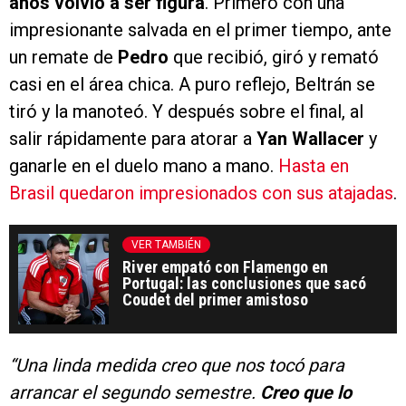
años volvió a ser figura
. Primero con una
impresionante salvada en el primer tiempo, ante
un remate de
Pedro
que recibió, giró y remató
casi en el área chica. A puro reflejo, Beltrán se
tiró y la manoteó. Y después sobre el final, al
salir rápidamente para atorar a
Yan Wallacer
y
ganarle en el duelo mano a mano.
Hasta en
Brasil quedaron impresionados con sus atajadas
.
VER TAMBIÉN
River empató con Flamengo en
Portugal: las conclusiones que sacó
Coudet del primer amistoso
“Una linda medida creo que nos tocó para
arrancar el segundo semestre.
Creo que lo