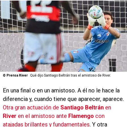
©
Prensa River
Qué dijo Santiago Beltrán tras el amistoso de River.
En una final o en un amistoso. A él no le hace la
diferencia y, cuando tiene que aparecer, aparece.
Otra gran actuación de
Santiago Beltrán
en
River
en el amistoso ante
Flamengo
con
atajadas brillantes y fundamentales
. Y otra