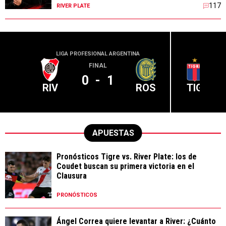
117
RIVER PLATE
LIGA PROFESIONAL ARGENTINA
LIGA PR
FINAL
0
-
1
RIV
ROS
TIG
APUESTAS
Pronósticos Tigre vs. River Plate: los de
Coudet buscan su primera victoria en el
Clausura
PRONÓSTICOS
Ángel Correa quiere levantar a River: ¿Cuánto