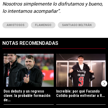
Nosotros simplemente lo disfrutamos y bueno,
lo intentamos acompañar”.
AMISTOSOS
FLAMENGO
SANTIAGO BELTRÁN
NOTAS RECOMENDADAS
Este listado muestra los artículos con más comentarios en los últimos 7
Un artículo de tendencia con el título "Dos debuts y un regreso clave
Un artículo de tendencia con el tí
Dos debuts y un regreso
Increíble: por qué Facundo
clave: la probable formación
Colidio podría enfrentar a R...
de...