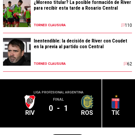
¿Moreno titular? La posible formación de River
para recibir esta tarde a Rosario Central
110
TORNEO CLAUSURA
Inentendible: la decisión de River con Coudet
en la previa al partido con Central
62
TORNEO CLAUSURA
LIGA PROFESIONAL ARGENTINA
LIGA PR
FINAL
0
-
1
RIV
ROS
TIG