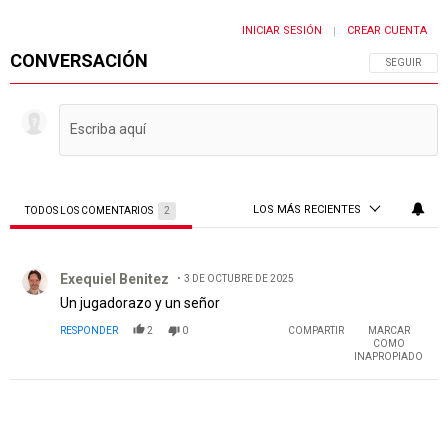
INICIAR SESIÓN
CREAR CUENTA
|
CONVERSACIÓN
SIGA ESTA 
SEGUIR
LOS MÁS RECIENTES
TODOS LOS COMENTARIOS
2
Todos los comentarios
Comentario de Exequiel Benitez.
Exequiel Benitez
3 DE OCTUBRE DE 2025
Un jugadorazo y un señor
RESPONDER
2
0
COMPARTIR
MARCAR
COMO
INAPROPIADO