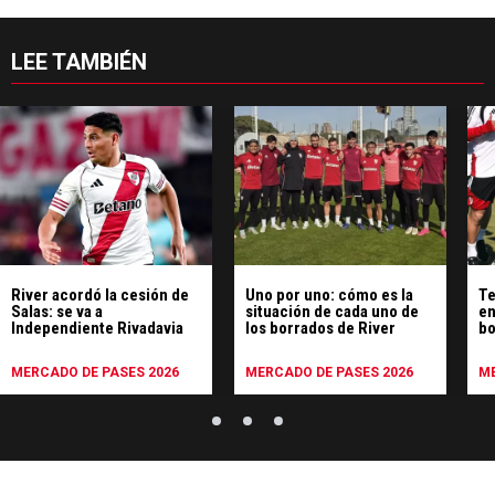
LEE TAMBIÉN
River acordó la cesión de
Uno por uno: cómo es la
Te
Salas: se va a
situación de cada uno de
en
Independiente Rivadavia
los borrados de River
bo
si
Ca
MERCADO DE PASES 2026
MERCADO DE PASES 2026
ME