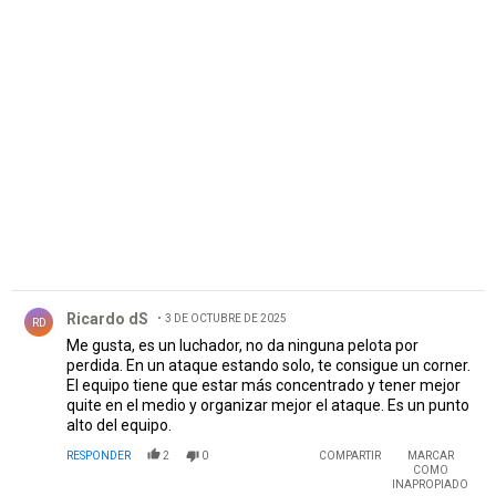
PUBLICIDAD
Comentario de Ricardo dS.
Ricardo dS
3 DE OCTUBRE DE 2025
RD
Me gusta, es un luchador, no da ninguna pelota por
perdida. En un ataque estando solo, te consigue un corner.
El equipo tiene que estar más concentrado y tener mejor
quite en el medio y organizar mejor el ataque. Es un punto
alto del equipo.
RESPONDER
2
0
COMPARTIR
MARCAR
COMO
INAPROPIADO