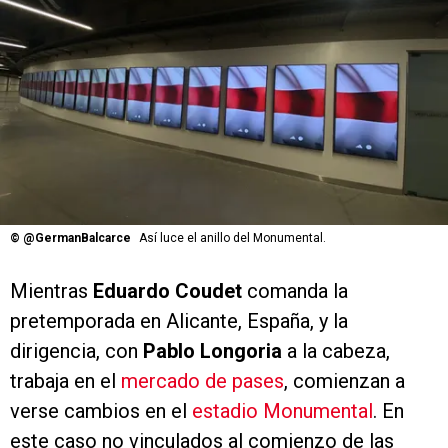
©
@GermanBalcarce
Así luce el anillo del Monumental.
Mientras
Eduardo Coudet
comanda la
pretemporada en Alicante, España, y la
dirigencia, con
Pablo Longoria
a la cabeza,
trabaja en el
mercado de pases
, comienzan a
verse cambios en el
estadio Monumental
. En
este caso no vinculados al comienzo de las