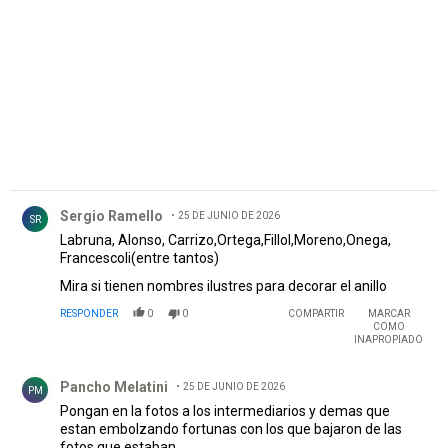
PUBLICIDAD
Comentario de Sergio Ramello.
Sergio Ramello
25 DE JUNIO DE 2026
SR
Labruna, Alonso, Carrizo,Ortega,Fillol,Moreno,Onega,
Francescoli(entre tantos)
Mira si tienen nombres ilustres para decorar el anillo
RESPONDER
0
0
COMPARTIR
MARCAR
COMO
INAPROPIADO
Comentario de Pancho Melatini.
Pancho Melatini
25 DE JUNIO DE 2026
PM
Pongan en la fotos a los intermediarios y demas que
estan embolzando fortunas con los que bajaron de las
fotos que estaban.