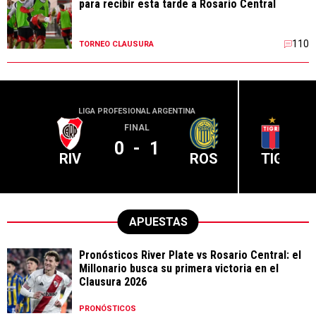
para recibir esta tarde a Rosario Central
110
TORNEO CLAUSURA
LIGA PROFESIONAL ARGENTINA
LIGA PR
FINAL
0
-
1
RIV
ROS
TIG
APUESTAS
Pronósticos River Plate vs Rosario Central: el
Millonario busca su primera victoria en el
Clausura 2026
PRONÓSTICOS