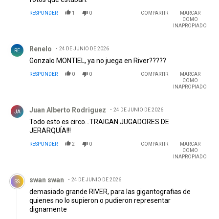
RESPONDER
1
0
COMPARTIR
MARCAR
COMO
INAPROPIADO
Comentario de Renelo.
Renelo
24 DE JUNIO DE 2026
RE
Gonzalo MONTIEL, ya no juega en River?????
RESPONDER
0
0
COMPARTIR
MARCAR
COMO
INAPROPIADO
Comentario de Juan Alberto Rodriguez .
Juan Alberto Rodriguez
24 DE JUNIO DE 2026
JA
Todo esto es circo…TRAIGAN JUGADORES DE
JERARQUÍA!!!
RESPONDER
2
0
COMPARTIR
MARCAR
COMO
INAPROPIADO
Comentario de swan swan.
swan swan
24 DE JUNIO DE 2026
SS
demasiado grande RIVER, para las gigantografias de
quienes no lo supieron o pudieron representar
dignamente