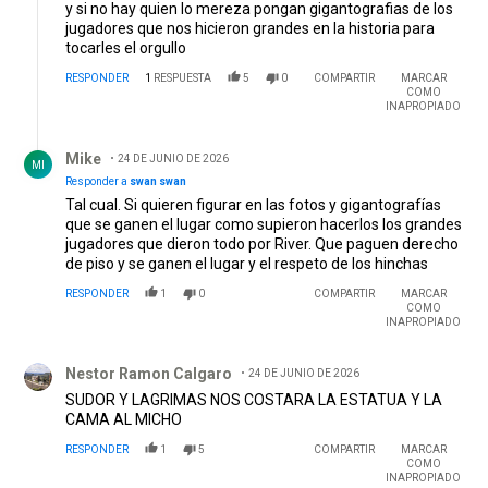
y si no hay quien lo mereza pongan gigantografias de los
jugadores que nos hicieron grandes en la historia para
tocarles el orgullo
RESPONDER
1
RESPUESTA
5
0
COMPARTIR
MARCAR
COMO
INAPROPIADO
Respuesta de Mike.
Mike
24 DE JUNIO DE 2026
MI
Responder a
swan swan
Tal cual. Si quieren figurar en las fotos y gigantografías
que se ganen el lugar como supieron hacerlos los grandes
jugadores que dieron todo por River. Que paguen derecho
de piso y se ganen el lugar y el respeto de los hinchas
RESPONDER
1
0
COMPARTIR
MARCAR
COMO
INAPROPIADO
Comentario de Nestor Ramon Calgaro.
Nestor Ramon Calgaro
24 DE JUNIO DE 2026
SUDOR Y LAGRIMAS NOS COSTARA LA ESTATUA Y LA
CAMA AL MICHO
RESPONDER
1
5
COMPARTIR
MARCAR
COMO
INAPROPIADO