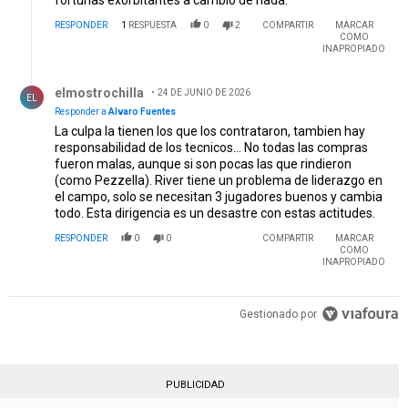
fortunas exorbitantes a cambio de nada.
RESPONDER
1
RESPUESTA
0
2
COMPARTIR
MARCAR
COMO
INAPROPIADO
Respuesta de elmostrochilla.
elmostrochilla
24 DE JUNIO DE 2026
EL
Responder a
Alvaro Fuentes
La culpa la tienen los que los contrataron, tambien hay
responsabilidad de los tecnicos... No todas las compras
fueron malas, aunque si son pocas las que rindieron
(como Pezzella). River tiene un problema de liderazgo en
el campo, solo se necesitan 3 jugadores buenos y cambia
todo. Esta dirigencia es un desastre con estas actitudes.
RESPONDER
0
0
COMPARTIR
MARCAR
COMO
INAPROPIADO
Gestionado por
PUBLICIDAD