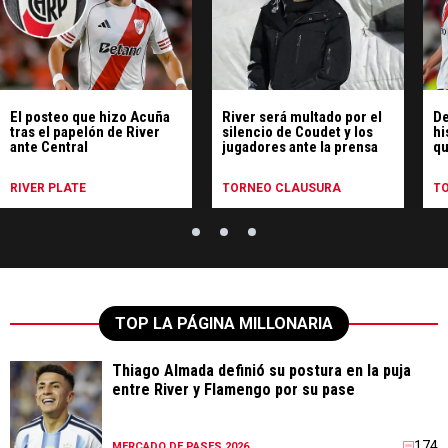
El posteo que hizo Acuña
River será multado por el
De
tras el papelón de River
silencio de Coudet y los
hi
ante Central
jugadores ante la prensa
qu
pe
Ce
RIVER PLATE
TORNEO CLAUSURA
T
TOP LA PÁGINA MILLONARIA
Thiago Almada definió su postura en la puja
entre River y Flamengo por su pase
174
MERCADO DE PASES 2026