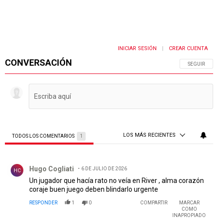
INICIAR SESIÓN
CREAR CUENTA
|
CONVERSACIÓN
SIGA ESTA 
SEGUIR
LOS MÁS RECIENTES
TODOS LOS COMENTARIOS
1
Todos los comentarios
Comentario de Hugo Cogliati.
Hugo Cogliati
6 DE JULIO DE 2026
HC
Un jugador que hacía rato no veía en River , alma corazón
coraje buen juego deben blindarlo urgente
RESPONDER
1
0
COMPARTIR
MARCAR
COMO
INAPROPIADO