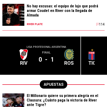
No hay excusas: el equipo de lujo que podrá
armar Coudet en River con la llegada de
Almada
114
RIVER PLATE
LIGA PROFESIONAL ARGENTINA
LIGA PR
FINAL
0
-
1
RIV
ROS
TIG
APUESTAS
El Millonario quiere su primera alegría en el
Clausura: ¿Cuánto paga la victoria de River
ante Tigre?