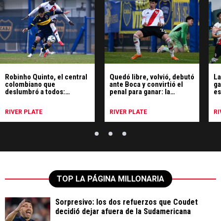
Robinho Quinto, el central
Quedó libre, volvió, debutó
La
colombiano que
ante Boca y convirtió el
ga
deslumbró a todos:
penal para ganar: la
es
partidazo vs. Boca y la
historia de Santiago
Pr
reacción de la gente
Meloni
RIVER PLATE
RIVER PLATE
RI
TOP LA PÁGINA MILLONARIA
Sorpresivo: los dos refuerzos que Coudet
decidió dejar afuera de la Sudamericana