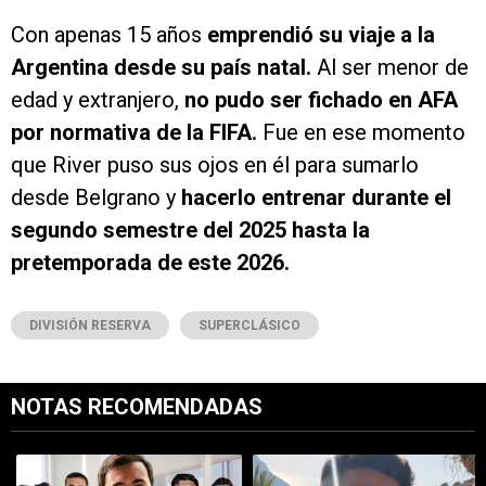
Con apenas 15 años
emprendió su viaje a la
Argentina desde su país natal.
Al ser menor de
edad y extranjero,
no pudo ser fichado en AFA
por normativa de la FIFA.
Fue en ese momento
que River puso sus ojos en él para sumarlo
desde Belgrano y
hacerlo entrenar durante el
segundo semestre del 2025 hasta la
pretemporada de este 2026.
DIVISIÓN RESERVA
SUPERCLÁSICO
NOTAS RECOMENDADAS
Este listado muestra los artículos con más comentarios en los últimos 7
Un artículo de tendencia con el título "Uno por uno, los millones que
Un artículo de tendencia con el tí