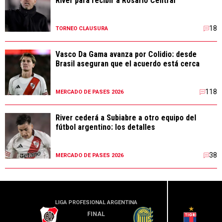
River para recibir a Rosario Central
18
TORNEO CLAUSURA
Vasco Da Gama avanza por Colidio: desde
Brasil aseguran que el acuerdo está cerca
118
MERCADO DE PASES 2026
River cederá a Subiabre a otro equipo del
fútbol argentino: los detalles
38
MERCADO DE PASES 2026
LIGA PROFESIONAL ARGENTINA
LIGA PR
FINAL