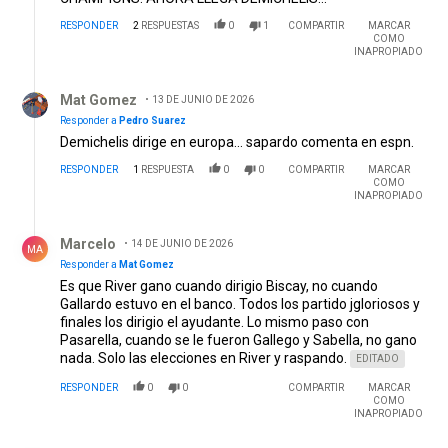
RESPONDER
2
RESPUESTAS
0
1
COMPARTIR
MARCAR
COMO
INAPROPIADO
Respuesta de Mat Gomez.
Mat Gomez
13 DE JUNIO DE 2026
Responder a
Pedro Suarez
Demichelis dirige en europa... sapardo comenta en espn.
RESPONDER
1
RESPUESTA
0
0
COMPARTIR
MARCAR
COMO
INAPROPIADO
Respuesta de Marcelo.
Marcelo
14 DE JUNIO DE 2026
MA
Responder a
Mat Gomez
Es que River gano cuando dirigio Biscay, no cuando
Gallardo estuvo en el banco. Todos los partido jgloriosos y
finales los dirigio el ayudante. Lo mismo paso con
Pasarella, cuando se le fueron Gallego y Sabella, no gano
nada. Solo las elecciones en River y raspando.
EDITADO
RESPONDER
0
0
COMPARTIR
MARCAR
COMO
INAPROPIADO
Comentario de Alberto Loop.