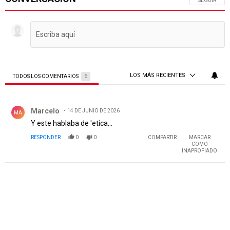
SIGA ESTA 
SEGUIR
LOS MÁS RECIENTES
TODOS LOS COMENTARIOS
6
Todos los comentarios
Comentario de Marcelo.
Marcelo
14 DE JUNIO DE 2026
MA
Y este hablaba de 'etica...
RESPONDER
0
0
COMPARTIR
MARCAR
COMO
INAPROPIADO