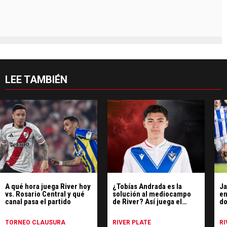
LEE TAMBIÉN
A qué hora juega River hoy
¿Tobías Andrada es la
Ja
vs. Rosario Central y qué
solución al mediocampo
en
canal pasa el partido
de River? Así juega el
do
flamante refuerzo
pa
TORNEO CLAUSURA
RIVER PLATE
RI