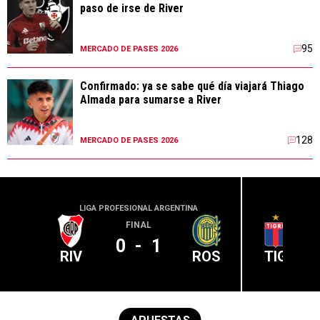
paso de irse de River
95
MERCADO DE PASES 2026
Confirmado: ya se sabe qué día viajará Thiago
Almada para sumarse a River
128
MERCADO DE PASES 2026
LIGA PROFESIONAL ARGENTINA
LIGA PR
FINAL
0
-
1
RIV
ROS
TIG