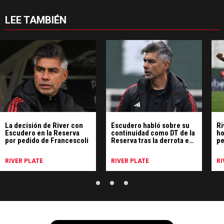
LEE TAMBIÉN
La decisión de River con
Escudero habló sobre su
Ri
Escudero en la Reserva
continuidad como DT de la
ho
por pedido de Francescoli
Reserva tras la derrota en
pe
la final
pu
Re
RIVER PLATE
RIVER PLATE
RI