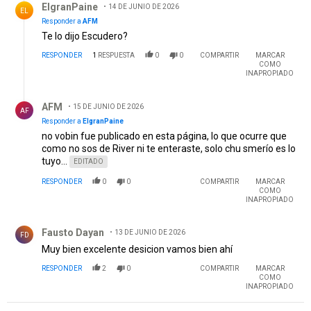
ElgranPaine
14 DE JUNIO DE 2026
EL
Responder a
AFM
Te lo dijo Escudero?
RESPONDER
1
RESPUESTA
0
0
COMPARTIR
MARCAR
COMO
INAPROPIADO
Respuesta de AFM.
AFM
15 DE JUNIO DE 2026
AF
Responder a
ElgranPaine
no vobin fue publicado en esta página, lo que ocurre que
como no sos de River ni te enteraste, solo chu smerío es lo
tuyo...
EDITADO
RESPONDER
0
0
COMPARTIR
MARCAR
COMO
INAPROPIADO
Comentario de Fausto Dayan.
Fausto Dayan
13 DE JUNIO DE 2026
FD
Muy bien excelente desicion vamos bien ahí
RESPONDER
2
0
COMPARTIR
MARCAR
COMO
INAPROPIADO