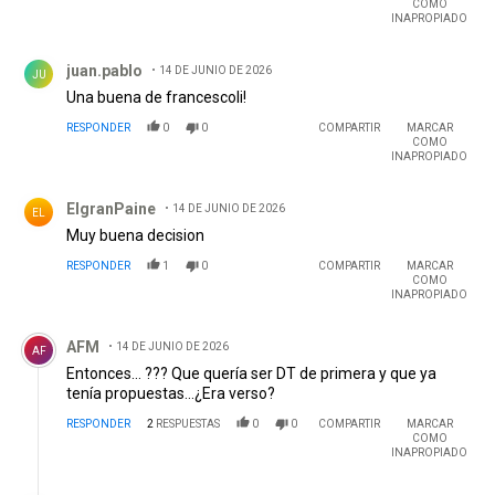
COMO
INAPROPIADO
Comentario de juan.pablo .
juan.pablo
14 DE JUNIO DE 2026
JU
Una buena de francescoli!
RESPONDER
0
0
COMPARTIR
MARCAR
COMO
INAPROPIADO
Comentario de ElgranPaine.
ElgranPaine
14 DE JUNIO DE 2026
EL
Muy buena decision
RESPONDER
1
0
COMPARTIR
MARCAR
COMO
INAPROPIADO
Comentario de AFM.
AFM
14 DE JUNIO DE 2026
AF
Entonces... ??? Que quería ser DT de primera y que ya
tenía propuestas...¿Era verso?
RESPONDER
2
RESPUESTAS
0
0
COMPARTIR
MARCAR
COMO
INAPROPIADO
Respuesta de ElgranPaine.