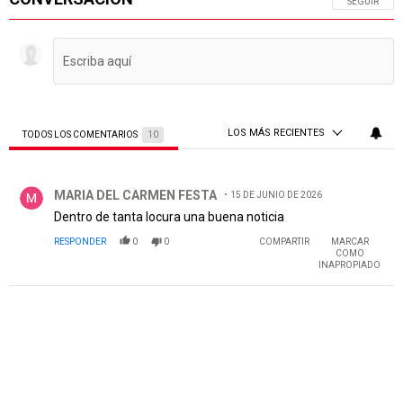
SIGA ESTA 
SEGUIR
LOS MÁS RECIENTES
TODOS LOS COMENTARIOS
10
Todos los comentarios
Comentario de MARIA DEL CARMEN FESTA.
MARIA DEL CARMEN FESTA
15 DE JUNIO DE 2026
Dentro de tanta locura una buena noticia
RESPONDER
0
0
COMPARTIR
MARCAR
COMO
INAPROPIADO