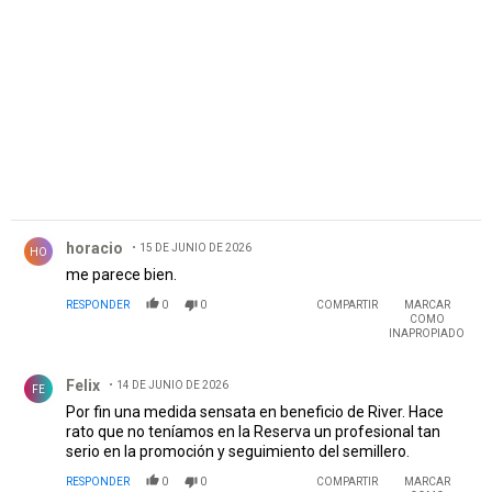
PUBLICIDAD
Comentario de horacio.
horacio
15 DE JUNIO DE 2026
HO
me parece bien.
RESPONDER
0
0
COMPARTIR
MARCAR
COMO
INAPROPIADO
Comentario de Felix.
Felix
14 DE JUNIO DE 2026
FE
Por fin una medida sensata en beneficio de River. Hace
rato que no teníamos en la Reserva un profesional tan
serio en la promoción y seguimiento del semillero.
RESPONDER
0
0
COMPARTIR
MARCAR