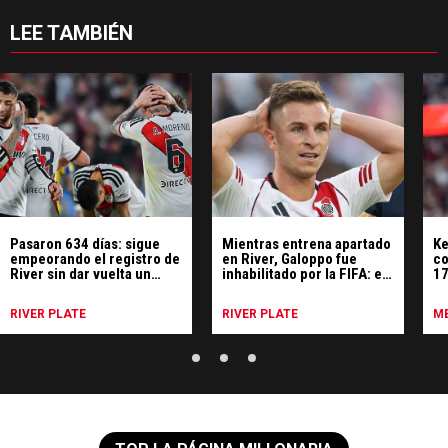
LEE TAMBIÉN
Pasaron 634 días: sigue
Mientras entrena apartado
Ke
empeorando el registro de
en River, Galoppo fue
co
River sin dar vuelta un
inhabilitado por la FIFA: el
17
partido
motivo
p
RIVER PLATE
RIVER PLATE
ME