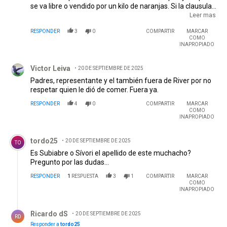
se va libre o vendido por un kilo de naranjas. Si la clausula
es baja y rinde se va por una fracción de lo que vale.
Leer mas
Siempre pierde el club, la mayoría son unos
RESPONDER
3
0
COMPARTIR
MARCAR
desagradecidos. Hasta que laa AFA no tome cartas en el
COMO
asunto vamos a seguir con los clubes fundidos y
INAPROPIADO
pisoteados.
Comentario de Victor Leiva.
Victor Leiva
20 DE SEPTIEMBRE DE 2025
Padres, representante y el también fuera de River por no
respetar quien le dió de comer. Fuera ya.
RESPONDER
4
0
COMPARTIR
MARCAR
COMO
INAPROPIADO
Comentario de tordo25.
tordo25
20 DE SEPTIEMBRE DE 2025
TO
Es Subiabre o Sívori el apellido de este muchacho?
Pregunto por las dudas...
RESPONDER
1
RESPUESTA
3
1
COMPARTIR
MARCAR
COMO
INAPROPIADO
Respuesta de Ricardo dS.
Ricardo dS
20 DE SEPTIEMBRE DE 2025
RD
Responder a
tordo25