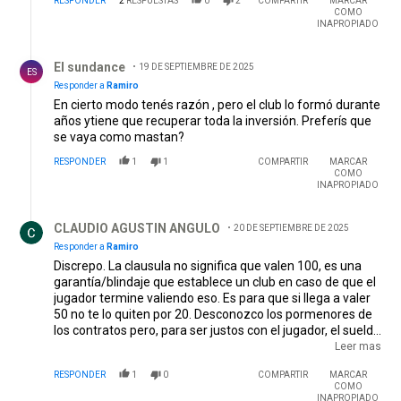
RESPONDER
2
RESPUESTAS
0
2
COMPARTIR
MARCAR
COMO
INAPROPIADO
Respuesta de El sundance .
El sundance
19 DE SEPTIEMBRE DE 2025
ES
Responder a
Ramiro
En cierto modo tenés razón , pero el club lo formó durante
años ytiene que recuperar toda la inversión. Preferís que
se vaya como mastan?
RESPONDER
1
1
COMPARTIR
MARCAR
COMO
INAPROPIADO
Respuesta de CLAUDIO AGUSTIN ANGULO.
CLAUDIO AGUSTIN ANGULO
20 DE SEPTIEMBRE DE 2025
Responder a
Ramiro
Discrepo. La clausula no significa que valen 100, es una
garantía/blindaje que establece un club en caso de que el
jugador termine valiendo eso. Es para que si llega a valer
50 no te lo quiten por 20. Desconozco los pormenores de
los contratos pero, para ser justos con el jugador, el sueldo
debería ser acorde con su rendimiento/valor de mercado.
Leer mas
Miremos por ejemplo a Simón, imagínate que durante los
RESPONDER
1
0
COMPARTIR
MARCAR
5 años cobra 3 palos anuales por tener una clausula de
COMO
100. El pibe que supuestamente con su venta debería
INAPROPIADO