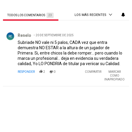
LOS MÁS RECIENTES
TODOS LOS COMENTARIOS
23
Todos los comentarios
Comentario de Renelo.
Renelo
20 DE SEPTIEMBRE DE 2025
RE
Subriade NO vale ni 5 palos, CADA vez que entra
demuestra NO ESTAR a la altura de un jugador de
Primera. Si, entre chicos la debe romper... pero cuando lo
marca un profesional... deja en evidencia su verdadera
calidad, Yo LO PONDRIA de titular pa veriicar su Calidad.
RESPONDER
2
0
COMPARTIR
MARCAR
COMO
INAPROPIADO
PUBLICIDAD