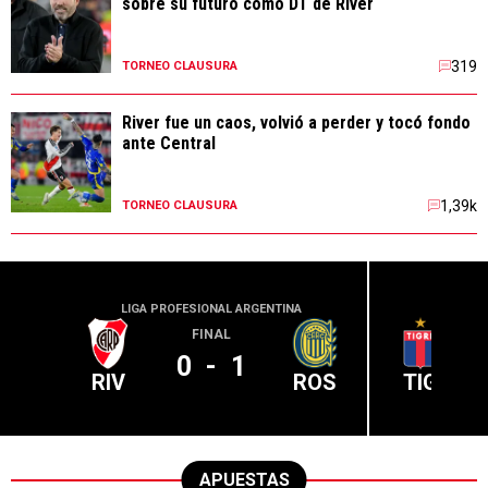
sobre su futuro como DT de River
319
TORNEO CLAUSURA
River fue un caos, volvió a perder y tocó fondo
ante Central
1,39k
TORNEO CLAUSURA
LIGA PROFESIONAL ARGENTINA
LIGA PR
FINAL
0
-
1
RIV
ROS
TIG
APUESTAS