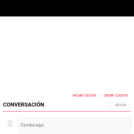
PUBLICIDAD
INICIAR SESIÓN
CREAR CUENTA
|
CONVERSACIÓN
SIGA ESTA 
SEGUIR