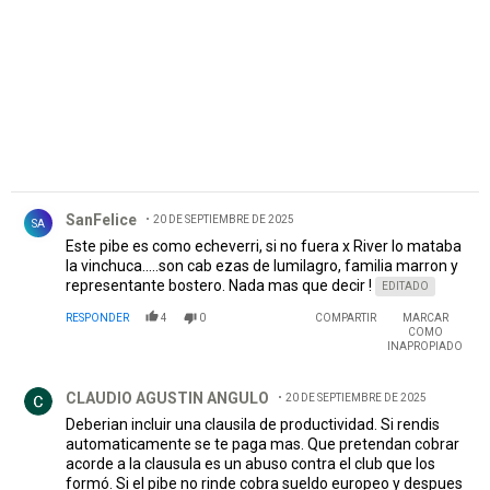
Comentario de SanFelice.
SanFelice
20 DE SEPTIEMBRE DE 2025
SA
Este pibe es como echeverri, si no fuera x River lo mataba
la vinchuca.....son cab ezas de lumilagro, familia marron y
representante bostero. Nada mas que decir !
EDITADO
RESPONDER
4
0
COMPARTIR
MARCAR
COMO
INAPROPIADO
Comentario de CLAUDIO AGUSTIN ANGULO.
CLAUDIO AGUSTIN ANGULO
20 DE SEPTIEMBRE DE 2025
Deberian incluir una clausila de productividad. Si rendis
automaticamente se te paga mas. Que pretendan cobrar
acorde a la clausula es un abuso contra el club que los
formó. Si el pibe no rinde cobra sueldo europeo y despues