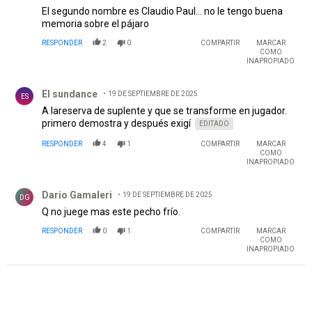
El segundo nombre es Claudio Paul... no le tengo buena
memoria sobre el pájaro
RESPONDER
2
0
COMPARTIR
MARCAR
COMO
INAPROPIADO
Comentario de El sundance .
El sundance
19 DE SEPTIEMBRE DE 2025
ES
A lareserva de suplente y que se transforme en jugador.
primero demostra y después exigí
EDITADO
RESPONDER
4
1
COMPARTIR
MARCAR
COMO
INAPROPIADO
Comentario de Dario Gamaleri.
Dario Gamaleri
19 DE SEPTIEMBRE DE 2025
DG
Q no juege mas este pecho frío.
RESPONDER
0
1
COMPARTIR
MARCAR
COMO
INAPROPIADO