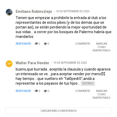
ayudar con las finanzas del club te costó 15 palos de
Comentario de Emiliano Rubinsztejn.
sueldo mas formación y se va por 3.5 por el 50%. 3 o 4
Emiliano Rubinsztejn
19 DE SEPTIEMBRE DE 2025
casos así por año y en menos de 5 te fundís. Como los
jugadores, la familia y los representantes suelen ser unos
Tienen que empezar a prohibirle la entrada al club a los
aprovechados AFA tendría que abogar para proteger el
representantes de estos pibes (y de los demás que se
patrimonio de los clubes, sino vamos a ser otra liga chilena
portan así), se están perdiendo la mejor oportunidad de
mas.
sus vidas… a correr por los bosques de Palermo habría que
mandarlos
RESPONDER
5
0
COMPARTIR
MARCAR
COMO
INAPROPIADO
Comentario de Walter Para Vender.
Walter Para Vender
19 DE SEPTIEMBRE DE 2025
WP
bueno,que burrada...aceptás la clausula y cuando aparece
un interesado se ve....para aceptar vender por meno$$
hay tiempo....que vueltero eh "fal0pedr0",andá a
representar a los payasos de tus hijos...
EDITADO
RESPONDER
0
0
COMPARTIR
MARCAR
COMO
INAPROPIADO
CARGAR MÁS COMENTARIOS