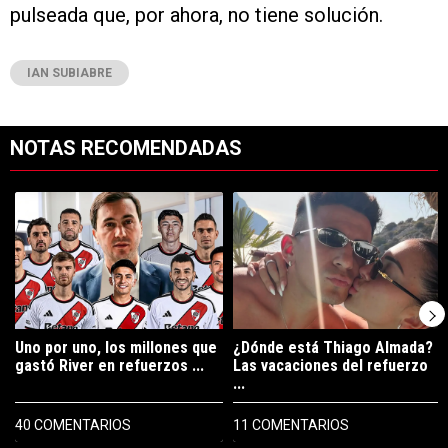
pulseada que, por ahora, no tiene solución.
IAN SUBIABRE
NOTAS RECOMENDADAS
Este listado muestra los artículos con más comentarios en los últimos 7
Un artículo de tendencia con el título "Uno por uno, los millones que
Un artículo de tendencia con el tí
Uno por uno, los millones que
¿Dónde está Thiago Almada?
gastó River en refuerzos ...
Las vacaciones del refuerzo
...
40 COMENTARIOS
11 COMENTARIOS