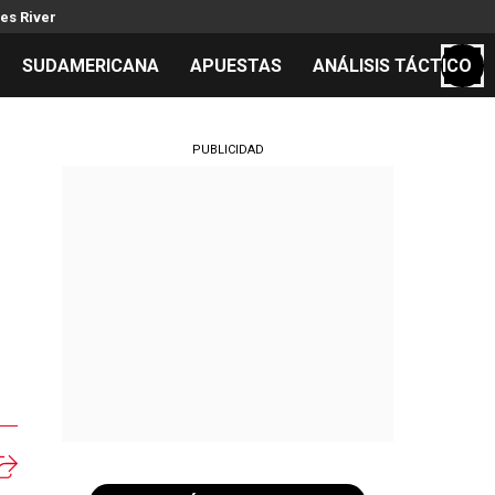
es River
SUDAMERICANA
APUESTAS
ANÁLISIS TÁCTICO
S
PUBLICIDAD
cos
el día
s