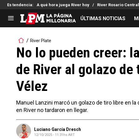
Es tendencia
:
A qué hora juega River hoy
River Rosario Central
ÚLTIMAS NOTICIAS
M
LIGA PROFESIONAL
TORNEOS
River Plate
Noticias
Copa Sudamericana
No lo pueden creer: l
Tabla de posiciones
Copa Argentina
de River al golazo de t
Fixture
Selección Argentina
Reserva
Vélez
Manuel Lanzini marcó un golazo de tiro libre en la
en River no tardaron en llegar.
Luciano García Dresch
12/10/2025 - 11:31hs ART