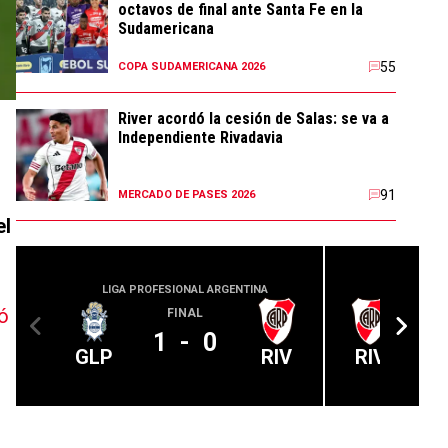
octavos de final ante Santa Fe en la
Sudamericana
55
COPA SUDAMERICANA 2026
River acordó la cesión de Salas: se va a
Independiente Rivadavia
91
MERCADO DE PASES 2026
el
LIGA PROFESIONAL ARGENTINA
LIGA PROFE
ó
FINAL
1
-
0
GLP
RIV
RIV