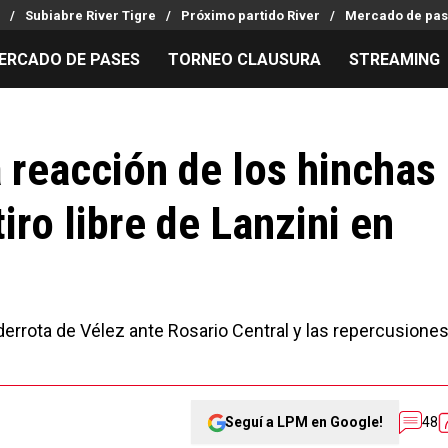
Subiabre River Tigre
Próximo partido River
Mercado de pas
ERCADO DE PASES
TORNEO CLAUSURA
STREAMING
MILLONARIOS
LPM PARA EL HINCHA
APUESTA
Mercado de Pases
Streaming
Noticias
a reacción de los hinchas
Análisis tácticos
Entradas
Guías
iro libre de Lanzini en
Juanfer Quintero
Hinchas
Códigos
Chacho Coudet
Los goles de River
Pronósti
Ex River
Entrevistas
Apuesta d
 derrota de Vélez ante Rosario Central y las repercusione
Seguí a LPM en Google!
48