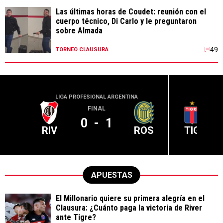
Las últimas horas de Coudet: reunión con el
cuerpo técnico, Di Carlo y le preguntaron
sobre Almada
49
TORNEO CLAUSURA
LIGA PROFESIONAL ARGENTINA
LIGA PR
FINAL
0
-
1
RIV
ROS
TIG
APUESTAS
El Millonario quiere su primera alegría en el
Clausura: ¿Cuánto paga la victoria de River
ante Tigre?