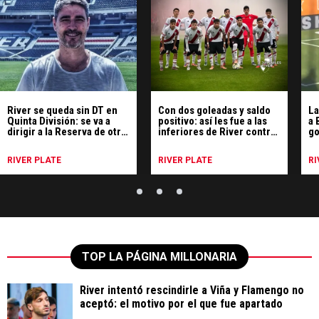
River se queda sin DT en
Con dos goleadas y saldo
La
Quinta División: se va a
positivo: así les fue a las
a 
dirigir a la Reserva de otro
inferiores de River contra
go
grande
Boca
RIVER PLATE
RIVER PLATE
RI
TOP LA PÁGINA MILLONARIA
River intentó rescindirle a Viña y Flamengo no
aceptó: el motivo por el que fue apartado