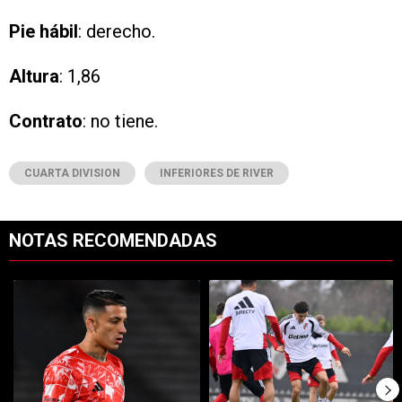
Pie
hábil
: derecho.
Altura
: 1,86
Contrato
: no tiene.
CUARTA DIVISION
INFERIORES DE RIVER
NOTAS RECOMENDADAS
Este listado muestra los artículos con más comentarios en los últimos 7
Un artículo de tendencia con el título "Kevin Castaño se va de River 
Un artículo de tendencia con el t