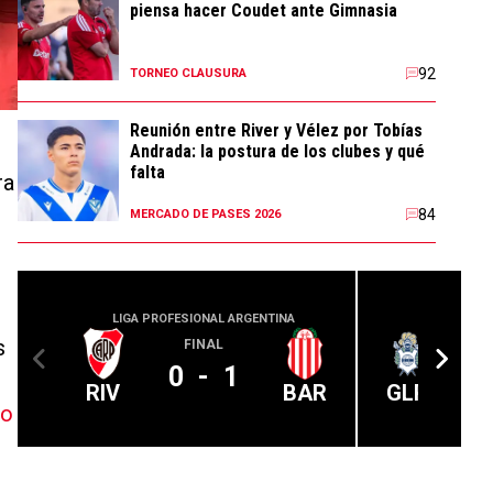
piensa hacer Coudet ante Gimnasia
92
TORNEO CLAUSURA
Reunión entre River y Vélez por Tobías
Andrada: la postura de los clubes y qué
falta
ra
84
MERCADO DE PASES 2026
LIGA PROFESIONAL ARGENTINA
LIGA PROFE
s
FINAL
0
-
1
RIV
BAR
GLP
to