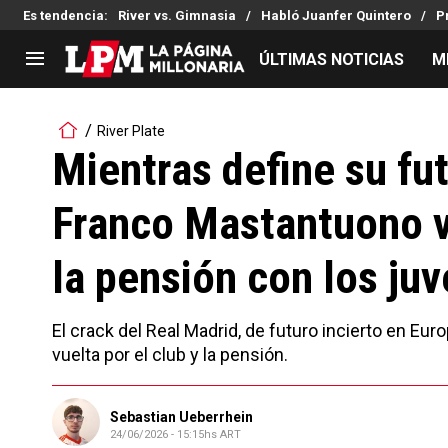
Es tendencia
:
River vs. Gimnasia
Habló Juanfer Quintero
P
ÚLTIMAS NOTICIAS
M
LIGA PROFESIONAL
TORNEOS
River Plate
Noticias
Copa Sudamericana
Mientras define su fu
Tabla de posiciones
Copa Argentina
Franco Mastantuono vo
Fixture
Selección Argentina
Reserva
la pensión con los juv
El crack del Real Madrid, de futuro incierto en Eu
vuelta por el club y la pensión.
Sebastian Ueberrhein
24/06/2026 - 15:15hs ART