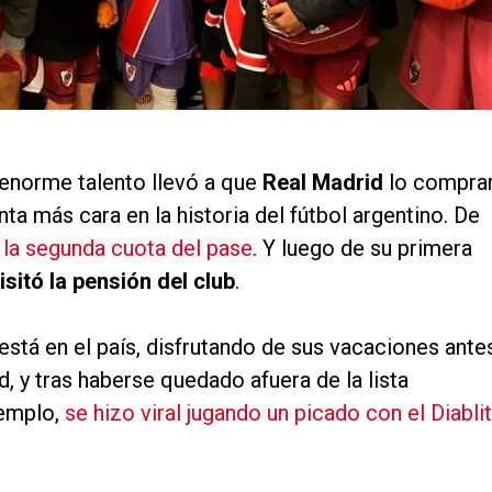
 enorme talento llevó a que
Real Madrid
lo compra
ta más cara en la historia del fútbol argentino. De
 la segunda cuota del pase
. Y luego de su primera
isitó la pensión del club
.
stá en el país, disfrutando de sus vacaciones ante
 y tras haberse quedado afuera de la lista
jemplo,
se hizo viral jugando un picado con el Diabli