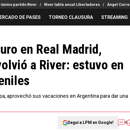
róximo partido River
River tabla anual Libertadores
Ángel Corre
ERCADO DE PASES
TORNEO CLAUSURA
STREAMING
MILLONARIOS
LPM PARA EL HINCHA
APUESTA
Mercado de Pases
Streaming
Noticias
turo en Real Madrid,
Análisis tácticos
Entradas
Guías
lvió a River: estuvo en
Juanfer Quintero
Hinchas
Códigos
Chacho Coudet
Los goles de River
Pronósti
eniles
Ex River
Entrevistas
Apuesta d
ropa, aprovechó sus vacaciones en Argentina para dar una
Seguí a LPM en Google!
4