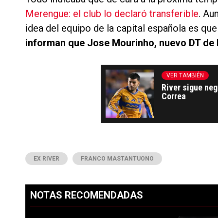
Merengue: el club lo declaró transferible
. Au
idea del equipo de la capital española es qu
informan que Jose Mourinho, nuevo DT de R
VER TAMBIÉN
River sigue ne
Correa
EX RIVER
FRANCO MASTANTUONO
NOTAS RECOMENDADAS
Este listado muestra los artículos con más comentarios en los ú
PUBLICIDAD