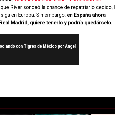
nque River sondeó la chance de repatriarlo cedido, 
e siga en Europa. Sin embargo,
en España ahora
eal Madrid, quiere tenerlo y podría quedárselo.
gociando con Tigres de México por Ángel
ltimos 7 días.