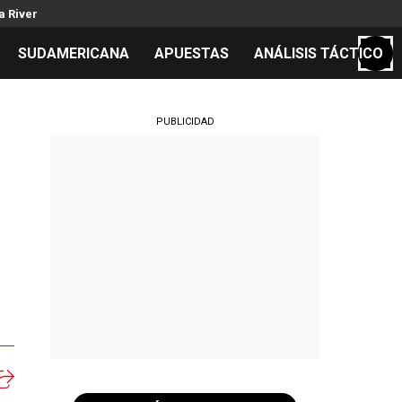
a River
SUDAMERICANA
APUESTAS
ANÁLISIS TÁCTICO
S
PUBLICIDAD
cos
el día