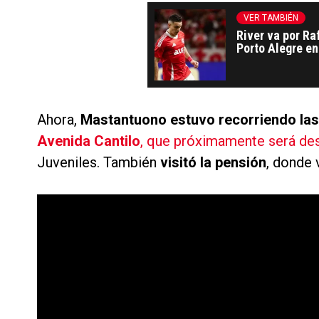
VER TAMBIÉN
River va por Ra
Porto Alegre en
Ahora,
Mastantuono estuvo recorriendo las 
Avenida Cantilo
, que próximamente será des
Juveniles. También
visitó la pensión
, donde 