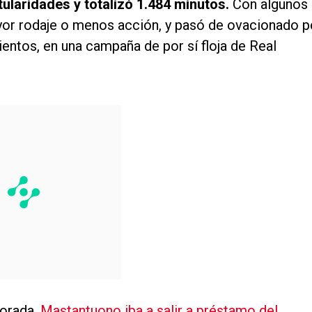
itularidades y totalizó 1.484 minutos.
Con algunos
or rodaje o menos acción, y pasó de ovacionado p
ientos, en una campaña de por sí floja de Real
porada,
Mastantuono iba a salir a préstamo del