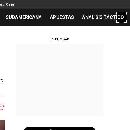
es River
SUDAMERICANA
APUESTAS
ANÁLISIS TÁCTICO
S
PUBLICIDAD
cos
el día
go