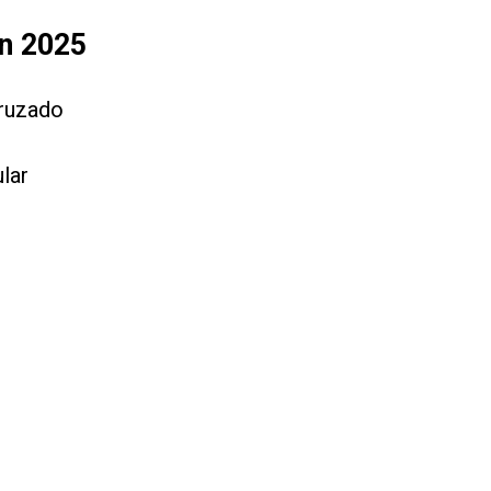
en 2025
cruzado
lar