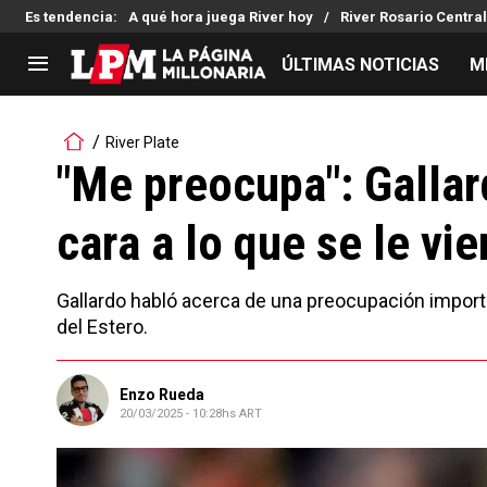
Es tendencia
:
A qué hora juega River hoy
River Rosario Central
ÚLTIMAS NOTICIAS
M
LIGA PROFESIONAL
TORNEOS
River Plate
Noticias
Copa Sudamericana
"Me preocupa": Gallar
Tabla de posiciones
Copa Argentina
cara a lo que se le vie
Fixture
Selección Argentina
Reserva
Gallardo habló acerca de una preocupación importa
del Estero.
Enzo Rueda
20/03/2025 - 10:28hs ART