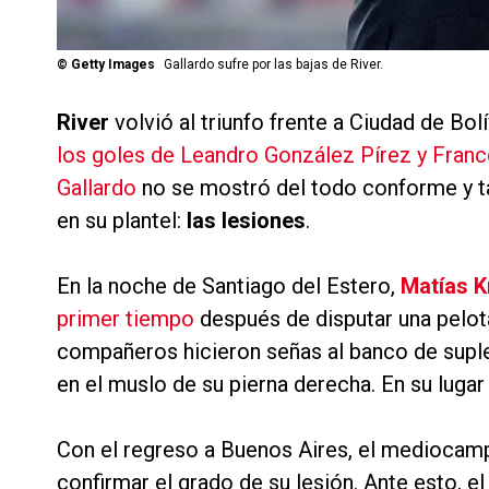
©
Getty Images
Gallardo sufre por las bajas de River.
River
volvió al triunfo frente a Ciudad de Bo
los goles de Leandro González Pírez y Fran
Gallardo
no se mostró del todo conforme y 
en su plantel:
las lesiones
.
En la noche de Santiago del Estero,
Matías K
primer tiempo
después de disputar una pelota
compañeros hicieron señas al banco de suple
en el muslo de su pierna derecha. En su luga
Con el regreso a Buenos Aires, el mediocam
confirmar el grado de su lesión. Ante esto, e