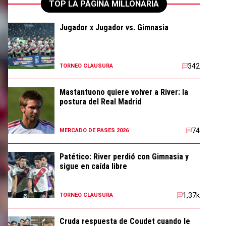
TOP LA PÁGINA MILLONARIA
Jugador x Jugador vs. Gimnasia
342
TORNEO CLAUSURA
Mastantuono quiere volver a River: la
postura del Real Madrid
74
MERCADO DE PASES 2026
Patético: River perdió con Gimnasia y
sigue en caída libre
1,37k
TORNEO CLAUSURA
Cruda respuesta de Coudet cuando le