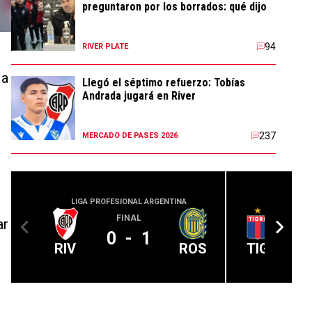
preguntaron por los borrados: qué dijo
94
RIVER PLATE
 a
Llegó el séptimo refuerzo: Tobías
Andrada jugará en River
237
MERCADO DE PASES 2026
LIGA PROFESIONAL ARGENTINA
LIGA PROFE
FINAL
ar
0
-
1
RIV
ROS
TIG