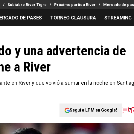
Subiabre River Tigre
Próximo partido River
Mercado de pas
ERCADO DE PASES
TORNEO CLAUSURA
STREAMING
MILLONARIOS
LPM PARA EL HINCHA
APUESTA
Mercado de Pases
Streaming
Noticias
do y una advertencia de
Análisis tácticos
Entradas
Guías
ne a River
Juanfer Quintero
Hinchas
Códigos
Chacho Coudet
Los goles de River
Pronósti
Ex River
Entrevistas
Apuesta d
nte en River y que volvió a sumar en la noche en Santia
Seguí a LPM en Google!
7