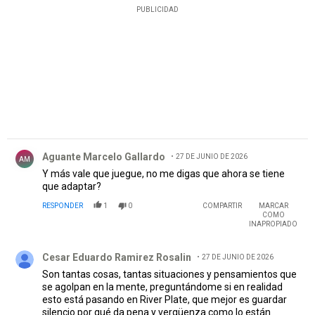
PUBLICIDAD
Comentario de Aguante Marcelo Gallardo.
Aguante Marcelo Gallardo
27 DE JUNIO DE 2026
AM
Y más vale que juegue, no me digas que ahora se tiene
que adaptar?
RESPONDER
1
0
COMPARTIR
MARCAR
COMO
INAPROPIADO
Comentario de Cesar Eduardo Ramirez Rosalin.
Cesar Eduardo Ramirez Rosalin
27 DE JUNIO DE 2026
Son tantas cosas, tantas situaciones y pensamientos que
se agolpan en la mente, preguntándome si en realidad
esto está pasando en River Plate, que mejor es guardar
silencio por qué da pena y vergüenza como lo están