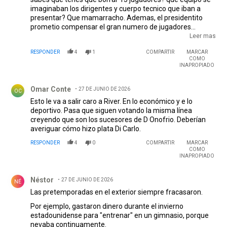
imaginaban los dirigentes y cuerpo tecnico que iban a
presentar? Que mamarracho. Ademas, el presidentito
prometio compensar el gran numero de jugadores
colgados con traer al menos 5 jugadores de jerarquia y no
Leer mas
podemos ni traer a simeone, que ahora parece que es
RESPONDER
4
1
COMPARTIR
MARCAR
mejor que lautaro martinez, y paso por river sin notarse.
COMO
INAPROPIADO
Comentario de Omar Conte.
Omar Conte
27 DE JUNIO DE 2026
OC
Esto le va a salir caro a River. En lo económico y e lo
deportivo. Pasa que siguen votando la misma línea
creyendo que son los sucesores de D Onofrio. Deberían
averiguar cómo hizo plata Di Carlo.
RESPONDER
4
0
COMPARTIR
MARCAR
COMO
INAPROPIADO
Comentario de Néstor .
Néstor
27 DE JUNIO DE 2026
NÉ
Las pretemporadas en el exterior siempre fracasaron.
Por ejemplo, gastaron dinero durante el invierno
estadounidense para "entrenar" en un gimnasio, porque
nevaba continuamente.