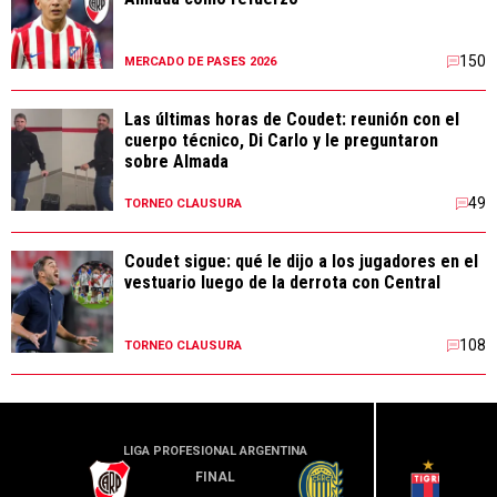
150
MERCADO DE PASES 2026
Las últimas horas de Coudet: reunión con el
cuerpo técnico, Di Carlo y le preguntaron
sobre Almada
49
TORNEO CLAUSURA
Coudet sigue: qué le dijo a los jugadores en el
vestuario luego de la derrota con Central
108
TORNEO CLAUSURA
LIGA PROFESIONAL ARGENTINA
LIGA PR
FINAL