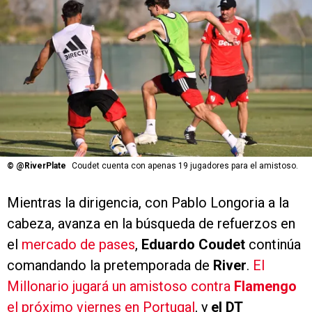
©
@RiverPlate
Coudet cuenta con apenas 19 jugadores para el amistoso.
Mientras la dirigencia, con Pablo Longoria a la
cabeza, avanza en la búsqueda de refuerzos en
el
mercado de pases
,
Eduardo Coudet
continúa
comandando la pretemporada de
River
.
El
Millonario jugará un amistoso contra
Flamengo
el próximo viernes en Portugal
, y
el DT