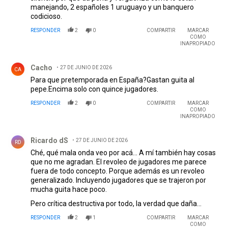
manejando, 2 españoles 1 uruguayo y un banquero
codicioso.
RESPONDER
2
0
COMPARTIR
MARCAR
COMO
INAPROPIADO
Comentario de Cacho.
Cacho
27 DE JUNIO DE 2026
CA
Para que pretemporada en España?Gastan guita al
pepe.Encima solo con quince jugadores.
RESPONDER
2
0
COMPARTIR
MARCAR
COMO
INAPROPIADO
Comentario de Ricardo dS.
Ricardo dS
27 DE JUNIO DE 2026
RD
Ché, qué mala onda veo por acá... A mí también hay cosas
que no me agradan. El revoleo de jugadores me parece
fuera de todo concepto. Porque además es un revoleo
generalizado. Incluyendo jugadores que se trajeron por
mucha guita hace poco.
Pero crítica destructiva por todo, la verdad que daña...
RESPONDER
2
1
COMPARTIR
MARCAR
COMO