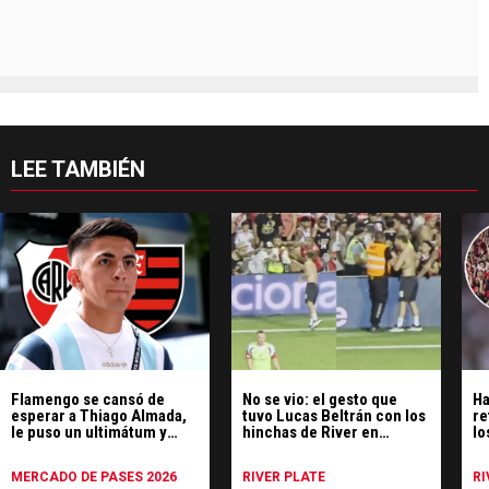
LEE TAMBIÉN
Flamengo se cansó de
No se vio: el gesto que
Ha
esperar a Thiago Almada,
tuvo Lucas Beltrán con los
re
le puso un ultimátum y
hinchas de River en
lo
River espera
Portugal
pa
MERCADO DE PASES 2026
RIVER PLATE
RI