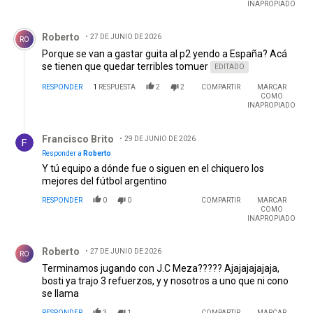
INAPROPIADO
Comentario de Roberto.
Roberto
27 DE JUNIO DE 2026
RO
Porque se van a gastar guita al p2 yendo a España? Acá
se tienen que quedar terribles tomuer
EDITADO
RESPONDER
1
RESPUESTA
2
2
COMPARTIR
MARCAR
COMO
INAPROPIADO
Respuesta de Francisco Brito.
Francisco Brito
29 DE JUNIO DE 2026
Responder a
Roberto
Y tú equipo a dónde fue o siguen en el chiquero los
mejores del fútbol argentino
RESPONDER
0
0
COMPARTIR
MARCAR
COMO
INAPROPIADO
Comentario de Roberto.
Roberto
27 DE JUNIO DE 2026
RO
Terminamos jugando con J.C Meza????? Ajajajajajaja,
bosti ya trajo 3 refuerzos, y y nosotros a uno que ni cono
se llama
RESPONDER
3
1
COMPARTIR
MARCAR