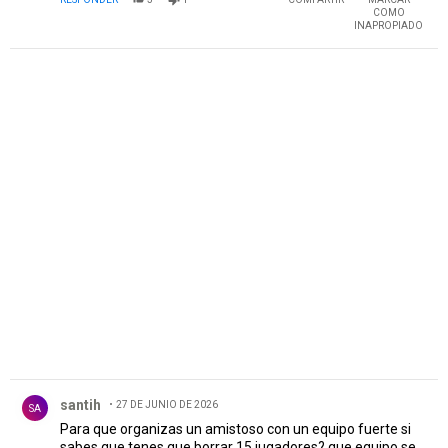
COMO
INAPROPIADO
PUBLICIDAD
Comentario de santih.
santih
27 DE JUNIO DE 2026
SA
Para que organizas un amistoso con un equipo fuerte si
sabes que tenes que borrar 15 jugadores? que equipo se