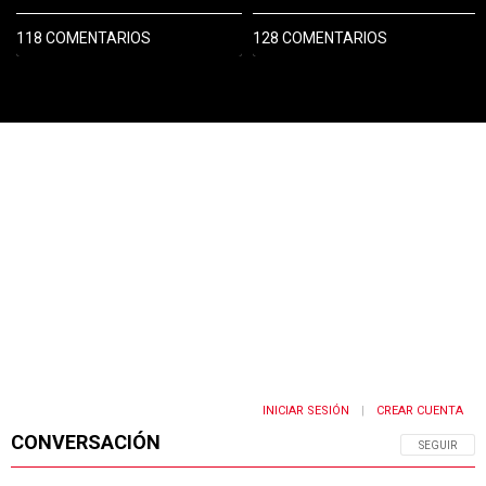
118 COMENTARIOS
128 COMENTARIOS
PUBLICIDAD
INICIAR SESIÓN
CREAR CUENTA
|
CONVERSACIÓN
SIGA ESTA 
SEGUIR