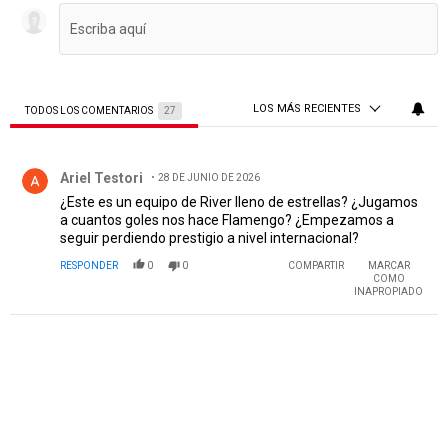
LOS MÁS RECIENTES
TODOS LOS COMENTARIOS
27
Todos los comentarios
Comentario de Ariel Testori.
Ariel Testori
28 DE JUNIO DE 2026
¿Este es un equipo de River lleno de estrellas? ¿Jugamos
a cuantos goles nos hace Flamengo? ¿Empezamos a
seguir perdiendo prestigio a nivel internacional?
RESPONDER
0
0
COMPARTIR
MARCAR
COMO
INAPROPIADO