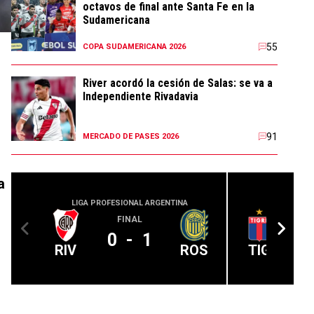
octavos de final ante Santa Fe en la
Sudamericana
55
COPA SUDAMERICANA 2026
River acordó la cesión de Salas: se va a
Independiente Rivadavia
91
MERCADO DE PASES 2026
a
LIGA PROFESIONAL ARGENTINA
LIGA PROFE
FINAL
0
-
1
RIV
ROS
TIG