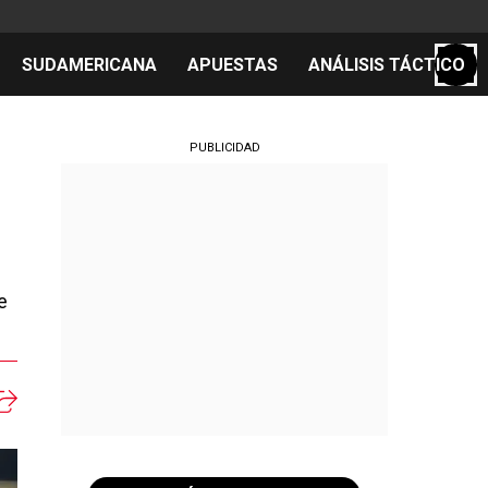
SUDAMERICANA
APUESTAS
ANÁLISIS TÁCTICO
S
PUBLICIDAD
cos
el día
e