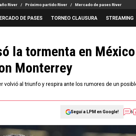
año River
Próximo partido River
Mercado de pases River
ERCADO DE PASES
TORNEO CLAUSURA
STREAMING
MILLONARIOS
LPM PARA EL HINCHA
APUESTA
Mercado de Pases
Streaming
Noticias
só la tormenta en México
Análisis tácticos
Entradas
Guías
 con Monterrey
Juanfer Quintero
Hinchas
Códigos
Chacho Coudet
Los goles de River
Pronósti
Ex River
Entrevistas
Apuesta d
volvió al triunfo y respira ante los rumores de un posibl
Seguí a LPM en Google!
6