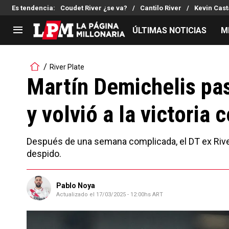
Es tendencia
:
Coudet River ¿se va?
Cantilo River
Kevin Cast
ÚLTIMAS NOTICIAS
M
LIGA PROFESIONAL
TORNEOS
River Plate
Noticias
Copa Sudamericana
Martín Demichelis pa
Tabla de posiciones
Copa Argentina
y volvió a la victoria
Fixture
Selección Argentina
Reserva
Después de una semana complicada, el DT ex River 
despido.
Pablo Noya
Actualizado el
17/03/2025 - 12:00hs ART