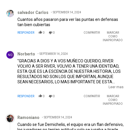
muy buenas asociaciones en ataque y por momentos
Comentario de salvador Carlos.
seguridad que aportan Pezella, Acuña y Bustos. Es el
salvador Carlos
SEPTEMBER 14, 2024
camino, trabajar, alentar, tener Fe porque hay con quienes
CREER!
Cuantos años pasaron para ver las puntas en defensas
tan bien cubiertas
RESPONDER
0
0
COMPARTIR
MARCAR
COMO
INAPROPIADO
Comentario de Norberto.
Norberto
SEPTEMBER 14, 2024
NO
"GRACIAS A DIOS Y A VOS MUÑECO QUERIDO, RIVER
VOLVIO A SER RIVER, VOLIVIO A TENER UNA IDENTIDAD,
ESTA QUE ES LA ESCENCIA DE NUESTRA HISTORIA, LOS
RESULTADOS NO SON LOS QUE IMPORTAN, AUNQUE
SEAN NECESARIOS, LO MAS IMPORTANTE DE ESTA
HISTORIA ES QUE VOLVISTE Y QUE A VUELTO LA
Leer mas
IDENTIDAD DE NUESTRO AMADO RIVER PLATE, MIL
RESPONDER
0
0
COMPARTIR
MARCAR
GRACIAS MUÑECO Y A TU FRASE CELEBRE QUE
COMO
QUEDARA EN LA HISTORIA Y EN NUESTROS CORAZONES,
INAPROPIADO
"CREAN PORQUE HAY CON QUE CREER"
Comentario de Ramoniano.
Ramoniano
SEPTEMBER 14, 2024
Cuando se fue Demichelis, el equipo era un flan defensivo,
los jugadores no tenían actitud y solo se jugaba a tirarle