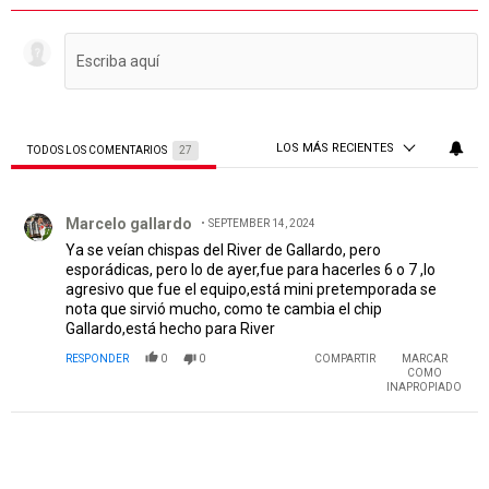
LOS MÁS RECIENTES
TODOS LOS COMENTARIOS
27
Todos los comentarios
Comentario de Marcelo gallardo.
Marcelo gallardo
SEPTEMBER 14, 2024
Ya se veían chispas del River de Gallardo, pero
esporádicas, pero lo de ayer,fue para hacerles 6 o 7 ,lo
agresivo que fue el equipo,está mini pretemporada se
nota que sirvió mucho, como te cambia el chip
Gallardo,está hecho para River
RESPONDER
0
0
COMPARTIR
MARCAR
COMO
INAPROPIADO