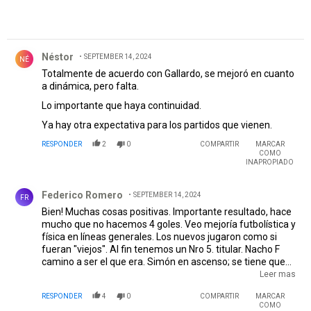
Comentario de Néstor .
Néstor
SEPTEMBER 14, 2024
NÉ
Totalmente de acuerdo con Gallardo, se mejoró en cuanto
a dinámica, pero falta.
Lo importante que haya continuidad.
Ya hay otra expectativa para los partidos que vienen.
RESPONDER
2
0
COMPARTIR
MARCAR
COMO
INAPROPIADO
Comentario de Federico Romero.
Federico Romero
SEPTEMBER 14, 2024
FR
Bien! Muchas cosas positivas. Importante resultado, hace
mucho que no hacemos 4 goles. Veo mejoría futbolística y
física en líneas generales. Los nuevos jugaron como si
fueran "viejos". Al fin tenemos un Nro 5. titular. Nacho F
camino a ser el que era. Simón en ascenso; se tiene que
convencer que es un muy buen volante. Al fin metieron
Leer mas
goles otros jugadores sin depender sólo de Borja.
RESPONDER
4
0
COMPARTIR
MARCAR
Seguimos llenando la cancha......Confío en que seguiremos
COMO