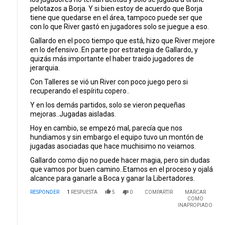
pelotazos a Borja. Y si bien estoy de acuerdo que Borja
tiene que quedarse en el área, tampoco puede ser que
con lo que River gastó en jugadores solo se juegue a eso.
Gallardo en el poco tiempo que está, hizo que River mejore
en lo defensivo..En parte por estrategia de Gallardo, y
quizás más importante el haber traido jugadores de
jerarquia.
Con Talleres se vió un River con poco juego pero si
recuperando el espíritu copero..
Y en los demás partidos, solo se vieron pequeñas
mejoras..Jugadas aisladas.
Hoy en cambio, se empezó mal, parecía que nos
hundiamos y sin embargo el equipo tuvo un montón de
jugadas asociadas que hace muchisimo no veiamos.
Gallardo como dijo no puede hacer magia, pero sin dudas
que vamos por buen camino..Etamos en el proceso y ojalá
alcance para ganarle a Boca y ganar la Libertadores.
RESPONDER
1
RESPUESTA
5
0
COMPARTIR
MARCAR
COMO
INAPROPIADO
Respuesta de Luciano Cingolani.