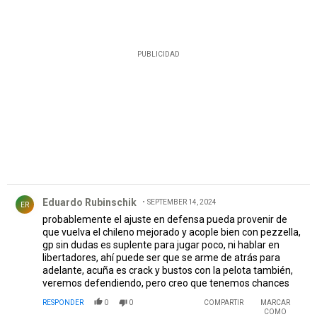
PUBLICIDAD
Comentario de Eduardo Rubinschik.
Eduardo Rubinschik
SEPTEMBER 14, 2024
ER
probablemente el ajuste en defensa pueda provenir de
que vuelva el chileno mejorado y acople bien con pezzella,
gp sin dudas es suplente para jugar poco, ni hablar en
libertadores, ahí puede ser que se arme de atrás para
adelante, acuña es crack y bustos con la pelota también,
veremos defendiendo, pero creo que tenemos chances
RESPONDER
0
0
COMPARTIR
MARCAR
COMO