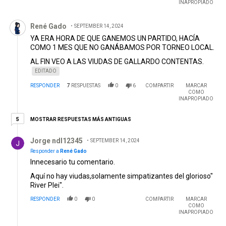
mejorando!!
INAPROPIADO
Comentario de René Gado.
René Gado
SEPTEMBER 14, 2024
YA ERA HORA DE QUE GANEMOS UN PARTIDO, HACÍA
COMO 1 MES QUE NO GANÁBAMOS POR TORNEO LOCAL.
AL FIN VEO A LAS VIUDAS DE GALLARDO CONTENTAS.
EDITADO
RESPONDER
7
RESPUESTAS
0
6
COMPARTIR
MARCAR
COMO
INAPROPIADO
5 respuestas más antiguas
MOSTRAR RESPUESTAS MÁS ANTIGUAS
5
Respuesta de Jorge ndl12345.
Jorge ndl12345
SEPTEMBER 14, 2024
Responder a
René Gado
Innecesario tu comentario.
Aquí no hay viudas,solamente simpatizantes del glorioso"
River Plei".
RESPONDER
0
0
COMPARTIR
MARCAR
COMO
INAPROPIADO