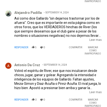
INAPROPIADO
Comentario de Alejandro Padilla.
Alejandro Padilla
SEPTEMBER 14, 2024
Así como dice Gallardo "sin dejarnos trastornar por los de
afuera". Creo que es importante en esta página como en
otros foros, que los VERDADEROS hinchas de River (los
que siempre deseamos que el club gane a pesar de los
nombres o situaciones negativas) no nos dejemos llevar
por los comentarios de los infiltrados de otros clubes y de
Leer mas
los que estan interesados en sacar algun rédito en la
RESPONDER
5
0
COMPARTIR
MARCAR
política. NO NOS DEJEMOS LLEVAR POR COMENTARIOS
COMO
NEGATIVOS DE LOS INFILTRADOS QUE QUIEREN
INAPROPIADO
DESESTABILIZAR, RIVER Y NADA MAS.
Comentario de Antonio Da Cruz.
Antonio Da Cruz
SEPTEMBER 14, 2024
Volvió el espíritu de River, ese que nos inculcaron desde
chicos, jugar, ganar y golear. Agregando la intensidad e
inteligencia de los equipos de Gallardo. Faltan ajustes,
Meza-Simon y Diaz-Acuña o Pirez-Acuña. El rival juega, lo
hizo bien. Apostó a presionar bien arriba y ganar la
segunda pelota. Fueron 10' por tiempo en donde se la
Leer mas
pasó mal. Normal, nuestros defensores juegan mano a
RESPONDER
0
0
COMPARTIR
MARCAR
mano y si fallan o el rival tiene superioridad numérica
COMO
cuesta defender sobretodo con el equipo saliendo. Hubo
INAPROPIADO