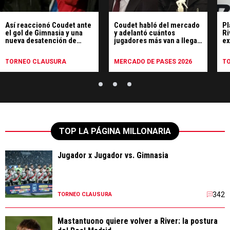
Así reaccionó Coudet ante
Coudet habló del mercado
Pl
el gol de Gimnasia y una
y adelantó cuántos
Ri
nueva desatención de
jugadores más van a llegar
ex
River
a River
r
TORNEO CLAUSURA
MERCADO DE PASES 2026
T
TOP LA PÁGINA MILLONARIA
Jugador x Jugador vs. Gimnasia
342
TORNEO CLAUSURA
Mastantuono quiere volver a River: la postura