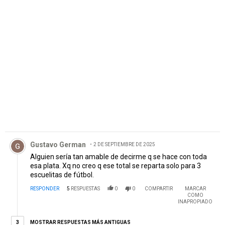
PUBLICIDAD
Comentario de Gustavo German.
Gustavo German
2 DE SEPTIEMBRE DE 2025
Alguien sería tan amable de decirme q se hace con toda
esa plata. Xq no creo q ese total se reparta solo para 3
escuelitas de fútbol.
RESPONDER
5
RESPUESTAS
0
0
COMPARTIR
MARCAR
COMO
INAPROPIADO
3 respuestas más antiguas
MOSTRAR RESPUESTAS MÁS ANTIGUAS
3