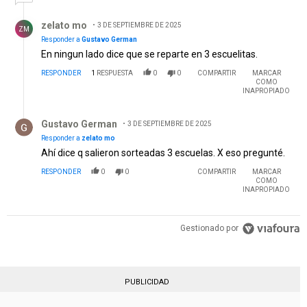
Respuesta de zelato mo.
zelato mo
3 DE SEPTIEMBRE DE 2025
ZM
Responder a
Gustavo German
En ningun lado dice que se reparte en 3 escuelitas.
RESPONDER
1
RESPUESTA
0
0
COMPARTIR
MARCAR
COMO
INAPROPIADO
Respuesta de Gustavo German.
Gustavo German
3 DE SEPTIEMBRE DE 2025
Responder a
zelato mo
Ahí dice q salieron sorteadas 3 escuelas. X eso pregunté.
RESPONDER
0
0
COMPARTIR
MARCAR
COMO
INAPROPIADO
Gestionado por
PUBLICIDAD