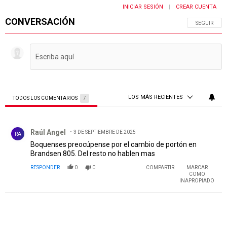
INICIAR SESIÓN
CREAR CUENTA
|
CONVERSACIÓN
SIGA ESTA 
SEGUIR
LOS MÁS RECIENTES
TODOS LOS COMENTARIOS
7
Todos los comentarios
Comentario de Raúl Angel.
Raúl Angel
3 DE SEPTIEMBRE DE 2025
RA
Boquenses preocúpense por el cambio de portón en
Brandsen 805. Del resto no hablen mas
RESPONDER
0
0
COMPARTIR
MARCAR
COMO
INAPROPIADO