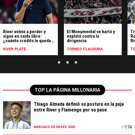
River volvió a perder y
El Monumental se hartó y
Tr
sigue en caída libre:
explotó contra la
Ro
¿cuánto crédito le queda a
dirigencia
Ri
Coudet?
RIVER PLATE
TORNEO CLAUSURA
T
TOP LA PÁGINA MILLONARIA
Thiago Almada definió su postura en la puja
entre River y Flamengo por su pase
174
MERCADO DE PASES 2026