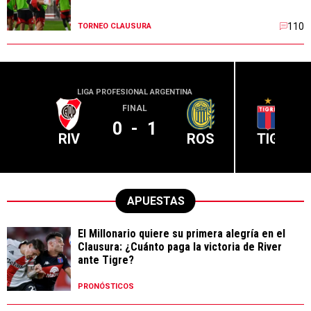
110
TORNEO CLAUSURA
LIGA PROFESIONAL ARGENTINA
LIGA PR
FINAL
0
-
1
RIV
ROS
TIG
APUESTAS
El Millonario quiere su primera alegría en el
Clausura: ¿Cuánto paga la victoria de River
ante Tigre?
PRONÓSTICOS