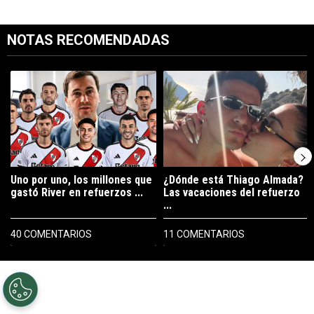
NOTAS RECOMENDADAS
Este listado muestra los artículos con más comentarios en los últimos 7
Un artículo de tendencia con el título "Uno por uno, los millones que
Un artículo de tendencia con el tí
Uno por uno, los millones que
¿Dónde está Thiago Almada?
gastó River en refuerzos ...
Las vacaciones del refuerzo
...
40 COMENTARIOS
11 COMENTARIOS
PUBLICIDAD