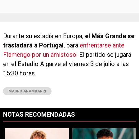
Durante su estadía en Europa,
el Más Grande se
trasladará a
Portugal
, para
enfrentarse ante
Flamengo por un amistoso.
El partido se jugará
en el Estadio Algarve el viernes 3 de julio a las
15:30 horas.
MAURO ARAMBARRI
NOTAS RECOMENDADAS
Este listado muestra los artículos con más comentarios en los últimos 7
Un artículo de tendencia con el título "Es oficial: Facundo Colidio 
Un artículo de tendencia con el t