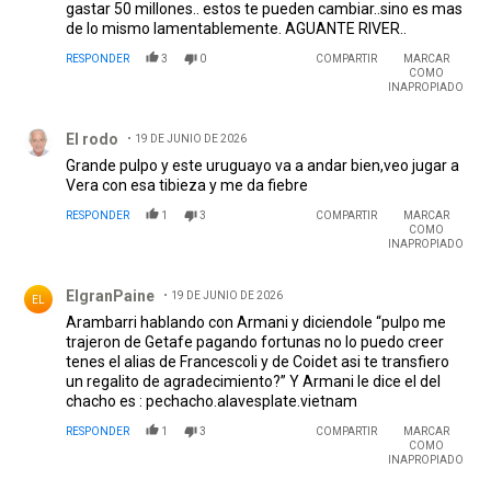
gastar 50 millones.. estos te pueden cambiar..sino es mas
de lo mismo lamentablemente. AGUANTE RIVER..
RESPONDER
3
0
COMPARTIR
MARCAR
COMO
INAPROPIADO
Comentario de El rodo.
El rodo
19 DE JUNIO DE 2026
Grande pulpo y este uruguayo va a andar bien,veo jugar a
Vera con esa tibieza y me da fiebre
RESPONDER
1
3
COMPARTIR
MARCAR
COMO
INAPROPIADO
Comentario de ElgranPaine.
ElgranPaine
19 DE JUNIO DE 2026
EL
Arambarri hablando con Armani y diciendole “pulpo me
trajeron de Getafe pagando fortunas no lo puedo creer
tenes el alias de Francescoli y de Coidet asi te transfiero
un regalito de agradecimiento?” Y Armani le dice el del
chacho es : pechacho.alavesplate.vietnam
RESPONDER
1
3
COMPARTIR
MARCAR
COMO
INAPROPIADO