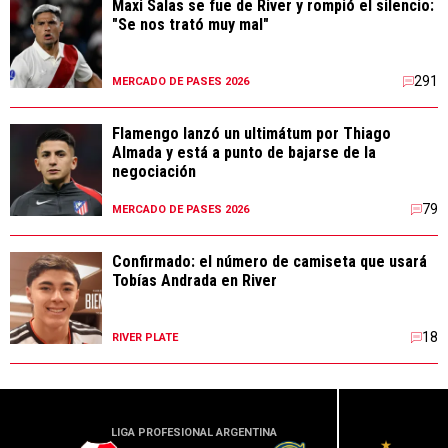
Maxi Salas se fue de River y rompió el silencio:
"Se nos trató muy mal"
291
MERCADO DE PASES 2026
Flamengo lanzó un ultimátum por Thiago
Almada y está a punto de bajarse de la
negociación
79
MERCADO DE PASES 2026
Confirmado: el número de camiseta que usará
Tobías Andrada en River
18
RIVER PLATE
LIGA PROFESIONAL ARGENTINA
LIGA PR