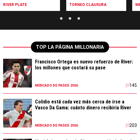
RIVER PLATE
TORNEO CLAUSURA
ME
TOP LA PÁGINA MILLONARIA
Francisco Ortega es nuevo refuerzo de River:
los millones que costará su pase
145
MERCADO DE PASES 2026
Colidio está cada vez más cerca de irse a
Vasco Da Gama: cuánto dinero recibiría River
203
MERCADO DE PASES 2026