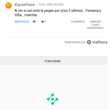
Comentario de ElgranPaine.
ElgranPaine
19 DE JUNIO DE 2026
EL
A ver si con este le pegan por q los 2 ultimos….Fonseca y
Viña….mamita
RESPONDER
1
0
COMPARTIR
MARCAR
COMO
INAPROPIADO
Gestionado por
PUBLICIDAD