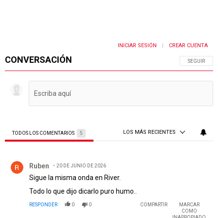
INICIAR SESIÓN
CREAR CUENTA
|
CONVERSACIÓN
SIGA ESTA 
SEGUIR
LOS MÁS RECIENTES
TODOS LOS COMENTARIOS
5
Todos los comentarios
Comentario de Ruben.
Ruben
20 DE JUNIO DE 2026
Sigue la misma onda en River.
Todo lo que dijo dicarlo puro humo..
RESPONDER
0
0
COMPARTIR
MARCAR
COMO
INAPROPIADO