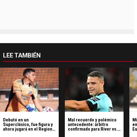
LEE TAMBIÉN
Debutó en un
Mal recuerdo y polémico
Mi
Superclásico, fue figura y
antecedente: árbitro
en
ahora jugará en el Regional
confirmado para River vs.
Eu
Amateur
Tigre
Ma