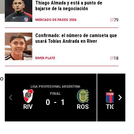
Thiago Almada y está a punto de
bajarse de la negociación
79
MERCADO DE PASES 2026
Confirmado: el número de camiseta que
usará Tobías Andrada en River
18
RIVER PLATE
lo
LIGA PROFESIONAL ARGENTINA
LIGA PROFE
FINAL
0
-
1
RIV
ROS
TIG