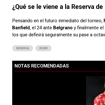
¿Qué se le viene a la Reserva de
Pensando en el futuro inmediato del torneo,
Banfield
, el 24 ante
Belgrano
y finalmente e
los que definirá seguramente su pase a octavo
RESERVA
RIVER
NOTAS RECOMENDADAS
Este listado muestra los artículos con más comentarios en los ú
PUBLICIDAD
Un artículo d