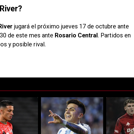
 River?
River
jugará el próximo jueves 17 de octubre ante
l 30 de este mes ante
Rosario Central
. Partidos en
s y posible rival.
ltimos 7 días.
e tendencia con el título "Kevin Castaño se va de River y jugará en otro
Un artículo de tendencia con el título "¡Una mill
Un artículo de