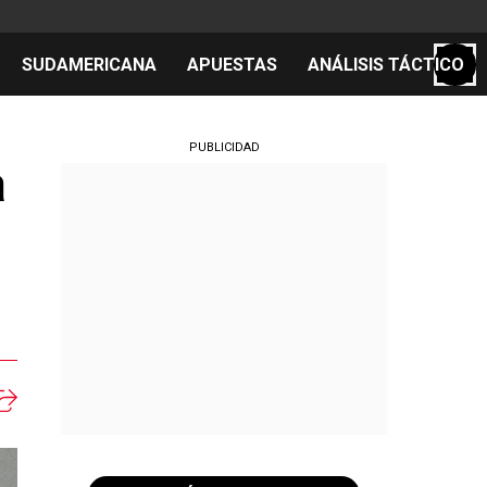
SUDAMERICANA
APUESTAS
ANÁLISIS TÁCTICO
S
PUBLICIDAD
a
cos
el día