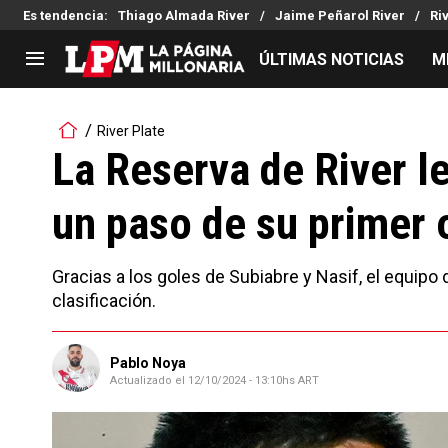
Es tendencia
:
Thiago Almada River
Jaime Peñarol River
Ri
ÚLTIMAS NOTICIAS
M
LIGA PROFESIONAL
TORNEOS
River Plate
Noticias
Copa Sudamericana
La Reserva de River l
Tabla de posiciones
Copa Argentina
un paso de su primer o
Fixture
Selección Argentina
Reserva
Gracias a los goles de Subiabre y Nasif, el equipo
clasificación.
Pablo Noya
Actualizado el
12/10/2024 - 13:10hs ART