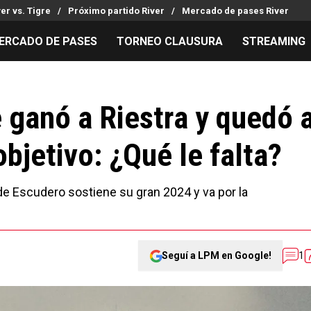
ver vs. Tigre
Próximo partido River
Mercado de pases River
ERCADO DE PASES
TORNEO CLAUSURA
STREAMING
MILLONARIOS
LPM PARA EL HINCHA
APUESTA
Mercado de Pases
Streaming
Noticias
e ganó a Riestra y quedó 
Análisis tácticos
Entradas
Guías
bjetivo: ¿Qué le falta?
Juanfer Quintero
Hinchas
Códigos
Chacho Coudet
Los goles de River
Pronósti
Ex River
Entrevistas
Apuesta d
 de Escudero sostiene su gran 2024 y va por la
Seguí a LPM en Google!
1