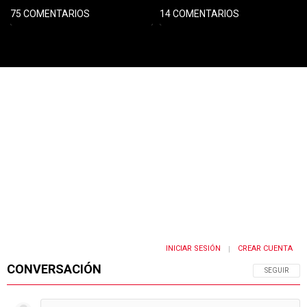
75 COMENTARIOS
14 COMENTARIOS
PUBLICIDAD
INICIAR SESIÓN
CREAR CUENTA
|
CONVERSACIÓN
SIGA ESTA 
SEGUIR