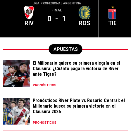
LIGA PROFESIONAL ARGENTINA
LIGA PR
FINAL
0
-
1
RIV
ROS
TIG
APUESTAS
El Millonario quiere su primera alegría en el
Clausura: ¿Cuánto paga la victoria de River
ante Tigre?
PRONÓSTICOS
Pronósticos River Plate vs Rosario Central: el
Millonario busca su primera victoria en el
Clausura 2026
PRONÓSTICOS