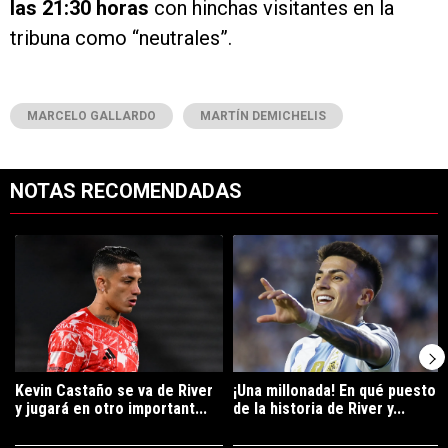
las 21:30 horas
con hinchas visitantes en la
tribuna como “neutrales”.
MARCELO GALLARDO
MARTÍN DEMICHELIS
NOTAS RECOMENDADAS
Este listado muestra los artículos con más comentarios en los últimos 7
Un artículo de tendencia con el título "Kevin Castaño se va de River 
Un artículo de tendencia con el tí
Kevin Castaño se va de River
¡Una millonada! En qué puesto
y jugará en otro important...
de la historia de River y...