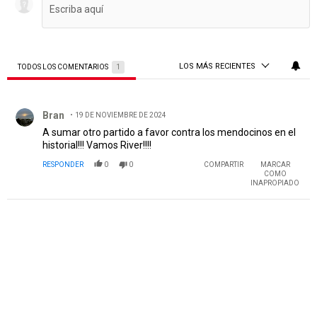
LOS MÁS RECIENTES
TODOS LOS COMENTARIOS
1
Todos los comentarios
Comentario de Bran.
Bran
19 DE NOVIEMBRE DE 2024
A sumar otro partido a favor contra los mendocinos en el
historial!!! Vamos River!!!!
RESPONDER
0
0
COMPARTIR
MARCAR
COMO
INAPROPIADO
PUBLICIDAD