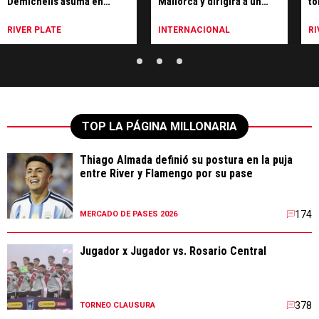
Demichelis asuma en
Mallorca y dirigirá a un
to
Leipzig
club que juega la
Ri
Champions League
es
RIVER PLATE
INTERNACIONAL
RI
TOP LA PÁGINA MILLONARIA
Thiago Almada definió su postura en la puja
entre River y Flamengo por su pase
174
MERCADO DE PASES 2026
Jugador x Jugador vs. Rosario Central
378
TORNEO CLAUSURA