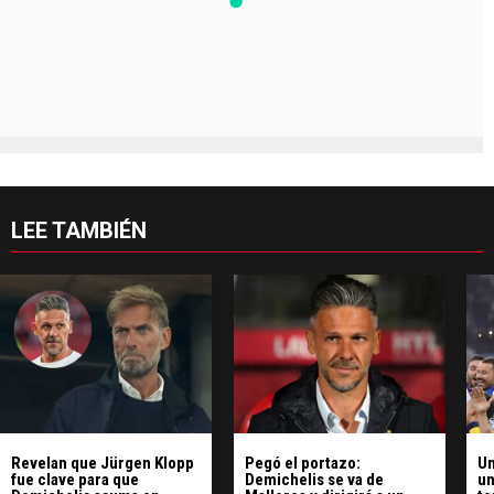
LEE TAMBIÉN
Revelan que Jürgen Klopp
Pegó el portazo:
Un
fue clave para que
Demichelis se va de
un