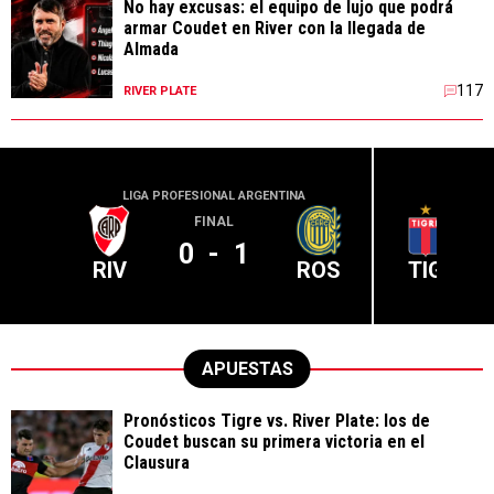
No hay excusas: el equipo de lujo que podrá
armar Coudet en River con la llegada de
Almada
117
RIVER PLATE
LIGA PROFESIONAL ARGENTINA
LIGA PR
FINAL
0
-
1
RIV
ROS
TIG
APUESTAS
Pronósticos Tigre vs. River Plate: los de
Coudet buscan su primera victoria en el
Clausura