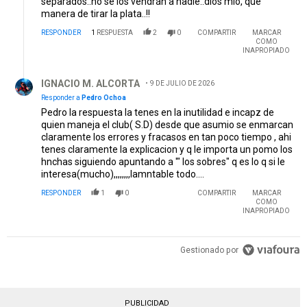
separados..no se los vendrán a nadie..dios mío, que
manera de tirar la plata..!!
RESPONDER
1
RESPUESTA
2
0
COMPARTIR
MARCAR
COMO
INAPROPIADO
Respuesta de IGNACIO M. ALCORTA.
IGNACIO M. ALCORTA
9 DE JULIO DE 2026
Responder a
Pedro Ochoa
Pedro la respuesta la tenes en la inutilidad e incapz de
quien maneja el club( S.D) desde que asumio se enmarcan
claramente los errores y fracasos en tan poco tiempo , ahi
tenes claramente la explicacion y q le importa un pomo los
hnchas siguiendo apuntando a '" los sobres" q es lo q si le
interesa(mucho),,,,,,,,lamntable todo....
RESPONDER
1
0
COMPARTIR
MARCAR
COMO
INAPROPIADO
Gestionado por
PUBLICIDAD