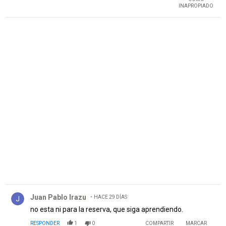
INAPROPIADO
PUBLICIDAD
Comentario de Juan Pablo Irazu.
Juan Pablo Irazu
HACE 29 DÍAS
no esta ni para la reserva, que siga aprendiendo.
RESPONDER
1
0
COMPARTIR
MARCAR