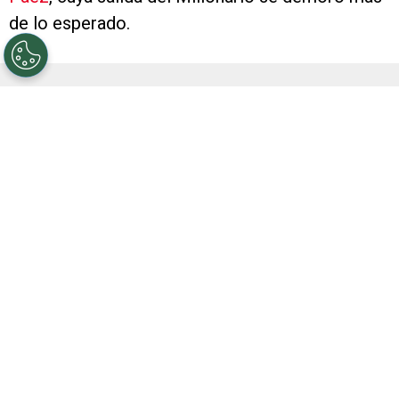
de lo esperado.
VER TAMBIÉN
Otro papelón: Kendry Páez hizo un vivo
en TikTok mientras todavía es jugador