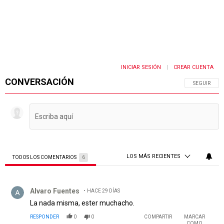
INICIAR SESIÓN
CREAR CUENTA
|
CONVERSACIÓN
SIGA ESTA 
SEGUIR
LOS MÁS RECIENTES
TODOS LOS COMENTARIOS
6
Todos los comentarios
Comentario de Alvaro Fuentes.
Alvaro Fuentes
HACE 29 DÍAS
La nada misma, ester muchacho.
RESPONDER
0
0
COMPARTIR
MARCAR
COMO