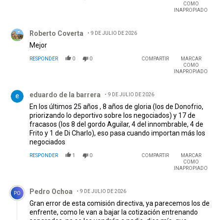
COMO
INAPROPIADO
Comentario de Roberto Coverta.
Roberto Coverta
9 DE JULIO DE 2026
Mejor
RESPONDER
0
0
COMPARTIR
MARCAR
COMO
INAPROPIADO
Comentario de eduardo de la barrera.
eduardo de la barrera
9 DE JULIO DE 2026
En los últimos 25 años , 8 años de gloria (los de Donofrio,
priorizando lo deportivo sobre los negociados) y 17 de
fracasos (los 8 del gordo Aguilar, 4 del innombrable, 4 de
Frito y 1 de Di Charlo), eso pasa cuando importan más los
negociados
RESPONDER
1
0
COMPARTIR
MARCAR
COMO
INAPROPIADO
Comentario de Pedro Ochoa.
Pedro Ochoa
9 DE JULIO DE 2026
PO
Gran error de esta comisión directiva, ya parecemos los de
enfrente, como le van a bajar la cotización entrenando