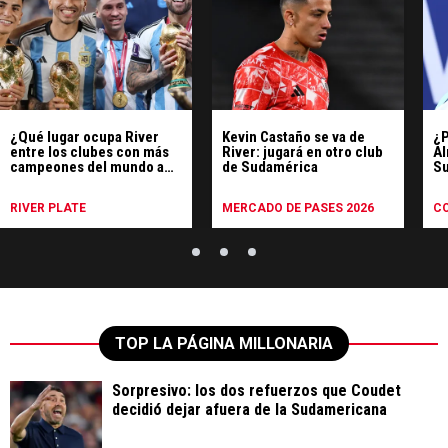
¿Qué lugar ocupa River
Kevin Castaño se va de
¿P
entre los clubes con más
River: jugará en otro club
Al
campeones del mundo a
de Sudamérica
Su
nivel mundial?
di
RIVER PLATE
MERCADO DE PASES 2026
C
TOP LA PÁGINA MILLONARIA
Sorpresivo: los dos refuerzos que Coudet
decidió dejar afuera de la Sudamericana