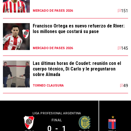
151
MERCADO DE PASES 2026
Francisco Ortega es nuevo refuerzo de River:
los millones que costará su pase
145
MERCADO DE PASES 2026
Las últimas horas de Coudet: reunión con el
cuerpo técnico, Di Carlo y le preguntaron
sobre Almada
49
TORNEO CLAUSURA
LIGA PROFESIONAL ARGENTINA
LIGA PR
FINAL
0
-
1