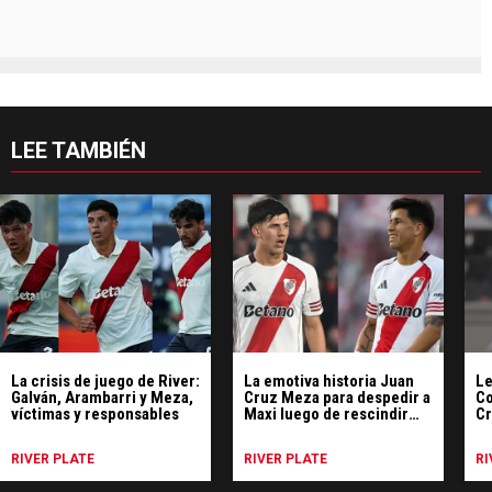
LEE TAMBIÉN
La crisis de juego de River:
La emotiva historia Juan
Le
Galván, Arambarri y Meza,
Cruz Meza para despedir a
Co
víctimas y responsables
Maxi luego de rescindir
Cr
con River
du
co
RIVER PLATE
RIVER PLATE
RI