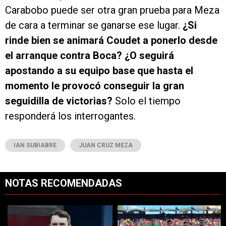
Carabobo puede ser otra gran prueba para Meza
de cara a terminar se ganarse ese lugar.
¿Si
rinde bien se animará Coudet a ponerlo desde
el arranque contra Boca? ¿O seguirá
apostando a su equipo base que hasta el
momento le provocó conseguir la gran
seguidilla de victorias?
Solo el tiempo
responderá los interrogantes.
IAN SUBIABRE
JUAN CRUZ MEZA
NOTAS RECOMENDADAS
Este listado muestra los artículos con más comentarios en los últimos 7
Un artículo de tendencia con el título "Coudet tras la derrota ante Ti
Un artículo de tendencia con el tít