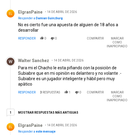
Respuesta de ElgranPaine.
ElgranPaine
14 DE ABRIL DE 2026
EL
Responder a
Damian Guinzburg
No es cierto fue una apuesta de alguien de 18 años a
desarrollar
RESPONDER
0
0
COMPARTIR
MARCAR
COMO
INAPROPIADO
Comentario de Walter Sanchez.
Walter Sanchez
14 DE ABRIL DE 2026
Para mi el Chacho le esta pifiando con la posiciòn de
Subiabre que en mi opiniòn es delantero y no volante .-
Subiabre es un jugador inteligente y hàbil pero muy
apàtico
RESPONDER
3
RESPUESTAS
1
0
COMPARTIR
MARCAR
COMO
INAPROPIADO
1 respuesta más antiguas
MOSTRAR RESPUESTAS MÁS ANTIGUAS
1
Respuesta de ElgranPaine.
ElgranPaine
14 DE ABRIL DE 2026
EL
Responder a
este mensaje