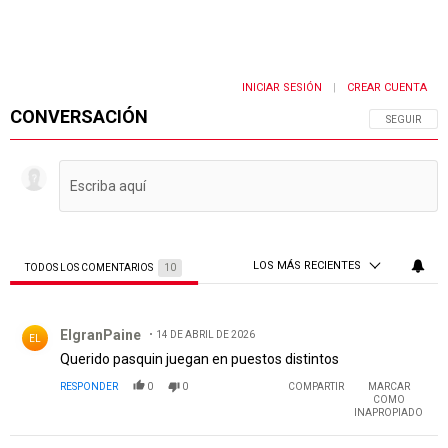
INICIAR SESIÓN
CREAR CUENTA
|
CONVERSACIÓN
SIGA ESTA 
SEGUIR
LOS MÁS RECIENTES
TODOS LOS COMENTARIOS
10
Todos los comentarios
Comentario de ElgranPaine.
ElgranPaine
14 DE ABRIL DE 2026
EL
Querido pasquin juegan en puestos distintos
RESPONDER
0
0
COMPARTIR
MARCAR
COMO
INAPROPIADO