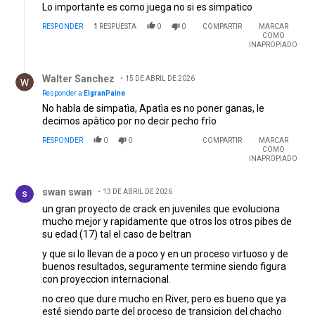
Lo importante es como juega no si es simpatico
RESPONDER
1
RESPUESTA
0
0
COMPARTIR
MARCAR
COMO
INAPROPIADO
Respuesta de Walter Sanchez.
Walter Sanchez
15 DE ABRIL DE 2026
Responder a
ElgranPaine
No habla de simpatìa, Apatìa es no poner ganas, le
decimos apàtico por no decir pecho frìo
RESPONDER
0
0
COMPARTIR
MARCAR
COMO
INAPROPIADO
Comentario de swan swan.
swan swan
13 DE ABRIL DE 2026
un gran proyecto de crack en juveniles que evoluciona
mucho mejor y rapidamente que otros los otros pibes de
su edad (17) tal el caso de beltran
y que si lo llevan de a poco y en un proceso virtuoso y de
buenos resultados, seguramente termine siendo figura
con proyeccion internacional.
no creo que dure mucho en River, pero es bueno que ya
esté siendo parte del proceso de transicion del chacho