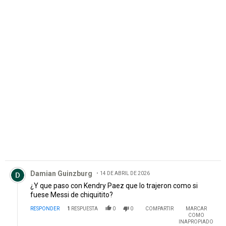
PUBLICIDAD
Comentario de Damian Guinzburg.
Damian Guinzburg
14 DE ABRIL DE 2026
¿Y que paso con Kendry Paez que lo trajeron como si
fuese Messi de chiquitito?
RESPONDER
1
RESPUESTA
0
0
COMPARTIR
MARCAR
COMO
INAPROPIADO