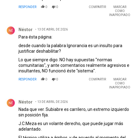
RESPONDER
0
0
COMPARTIR
MARCAR
COMO
INAPROPIADO
Comentario de Néstor .
Néstor
13 DE ABRIL DE 2026
NÉ
Para ésta página:
desde cuando la palabra Ignorancia es un insulto para
justificar deshabilitar?
Lo que siempre digo: NO hay supuestas "normas
comunitarias", y ante comentarios realmente agresivos e
insultantes, NO funcionó éste "sistema".
RESPONDER
0
0
COMPARTIR
MARCAR
COMO
INAPROPIADO
Comentario de Néstor .
Néstor
13 DE ABRIL DE 2026
NÉ
Nada que ver. Subiabre es carrilero, un extremo izquierdo
sin posición fija.
J.C.Meza es un volante derecho, que puede jugar más
adelantado.
El técnico utiliza a ámbos, y de acuerdo al momento del