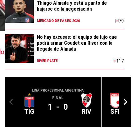
Thiago Almada y está a punto de
bajarse de la negociación
79
MERCADO DE PASES 2026
No hay excusas: el equipo de lujo que
podrá armar Coudet en River con la
llegada de Almada
do
117
RIVER PLATE
LIGA PROFESIONAL ARGENTINA
CONMEBOL
FINAL
1
-
0
TIG
RIV
SFE