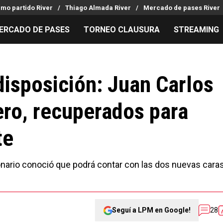
imo partido River
Thiago Almada River
Mercado de pases River
ERCADO DE PASES
TORNEO CLAUSURA
STREAMING
MILLONARIOS
LPM PARA EL HINCHA
APUESTA
Mercado de Pases
Streaming
Noticias
disposición: Juan Carlos
Análisis tácticos
Entradas
Guías
ero, recuperados para
Juanfer Quintero
Hinchas
Códigos
Chacho Coudet
Los goles de River
Pronósti
te
Ex River
Entrevistas
Apuesta d
lonario conoció que podrá contar con las dos nuevas cara
Seguí a LPM en Google!
28