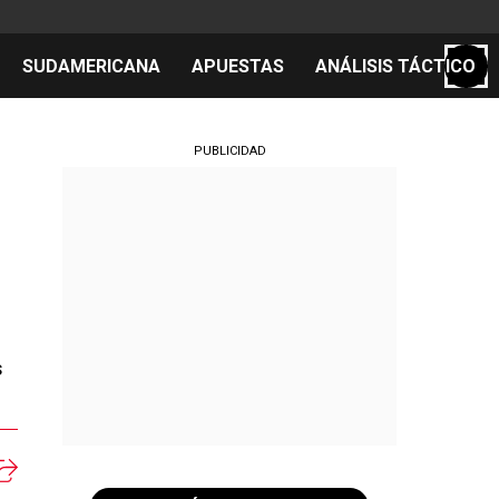
SUDAMERICANA
APUESTAS
ANÁLISIS TÁCTICO
S
PUBLICIDAD
cos
el día
s