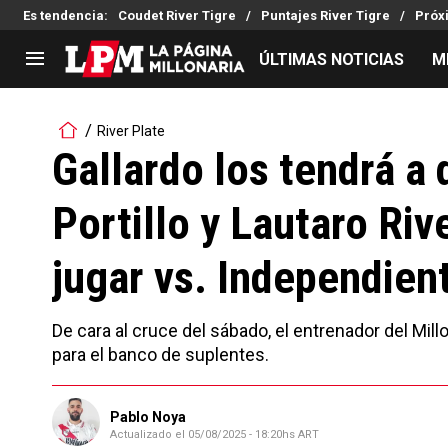
Es tendencia
:
Coudet River Tigre
Puntajes River Tigre
Próx
ÚLTIMAS NOTICIAS
M
LIGA PROFESIONAL
TORNEOS
River Plate
Noticias
Copa Sudamericana
Gallardo los tendrá a 
Tabla de posiciones
Copa Argentina
Portillo y Lautaro Riv
Fixture
Selección Argentina
Reserva
jugar vs. Independien
De cara al cruce del sábado, el entrenador del Mil
para el banco de suplentes.
Pablo Noya
Actualizado el
05/08/2025 - 18:20hs ART