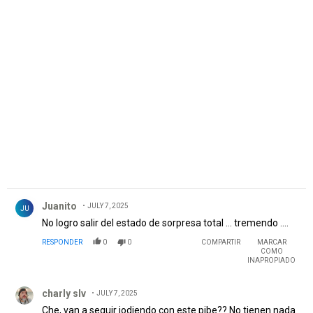
PUBLICIDAD
Comentario de Juanito.
Juanito
JULY 7, 2025
JU
No logro salir del estado de sorpresa total ... tremendo ....
RESPONDER
0
0
COMPARTIR
MARCAR
COMO
INAPROPIADO
Comentario de charly slv.
charly slv
JULY 7, 2025
Che, van a seguir jodiendo con este pibe?? No tienen nada