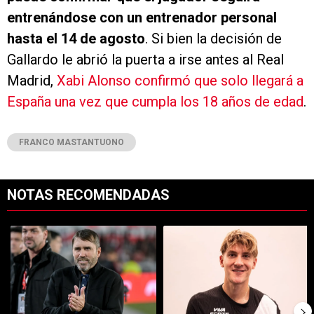
entrenándose con un entrenador personal
hasta el 14 de agosto
. Si bien la decisión de
Gallardo le abrió la puerta a irse antes al Real
Madrid,
Xabi Alonso confirmó que solo llegará a
España una vez que cumpla los 18 años de edad
.
FRANCO MASTANTUONO
NOTAS RECOMENDADAS
Este listado muestra los artículos con más comentarios en los últimos 7
Un artículo de tendencia con el título "Dos debuts y un regreso clave
Un artículo de tendencia con el tí