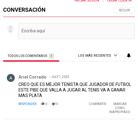
INICIAR SESIÓN
CREAR CUENTA
|
CONVERSACIÓN
SIGA ESTA 
SEGUIR
LOS MÁS RECIENTES
TODOS LOS COMENTARIOS
4
Todos los comentarios
Comentario de Ariel Corrado.
Ariel Corrado
JULY 7, 2025
CREO QUE ES MEJOR TENISTA QUE JUGADOR DE FUTBOL
ESTE PIBE QUE VALLA A JUGAR AL TENIS VA A GANAR
MAS PLATA
RESPONDER
0
0
COMPARTIR
MARCAR
COMO
INAPROPIADO