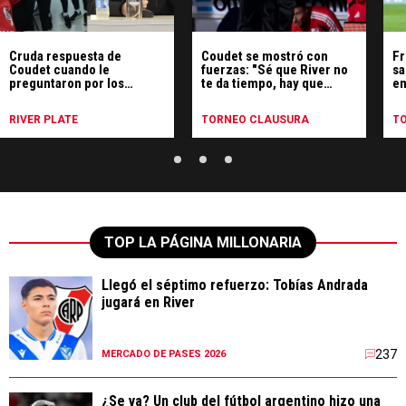
Cruda respuesta de
Coudet se mostró con
Fr
Coudet cuando le
fuerzas: "Sé que River no
sa
preguntaron por los
te da tiempo, hay que
en
borrados: qué dijo
ganar y mucho"
RIVER PLATE
TORNEO CLAUSURA
T
TOP LA PÁGINA MILLONARIA
Llegó el séptimo refuerzo: Tobías Andrada
jugará en River
237
MERCADO DE PASES 2026
¿Se va? Un club del fútbol argentino hizo una