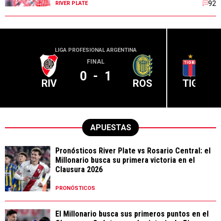
92
RIVER PLATE
LIGA PROFESIONAL ARGENTINA
LIGA PR
FINAL
0
-
1
RIV
ROS
TIG
APUESTAS
Pronósticos River Plate vs Rosario Central: el
Millonario busca su primera victoria en el
Clausura 2026
PRONÓSTICOS
El Millonario busca sus primeros puntos en el