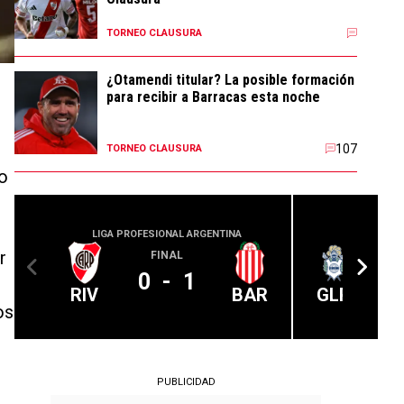
TORNEO CLAUSURA
¿Otamendi titular? La posible formación
para recibir a Barracas esta noche
107
TORNEO CLAUSURA
lo
LIGA PROFESIONAL ARGENTINA
LIGA PROFE
r
FINAL
0
-
1
RIV
BAR
GLP
os
PUBLICIDAD